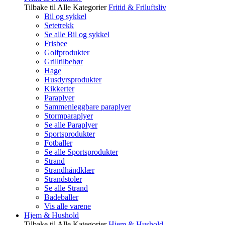
Tilbake til Alle Kategorier
Fritid & Friluftsliv
Bil og sykkel
Setetrekk
Se alle Bil og sykkel
Frisbee
Golfprodukter
Grilltilbehør
Hage
Husdyrsprodukter
Kikkerter
Paraplyer
Sammenleggbare paraplyer
Stormparaplyer
Se alle Paraplyer
Sportsprodukter
Fotballer
Se alle Sportsprodukter
Strand
Strandhåndklær
Strandstoler
Se alle Strand
Badeballer
Vis alle varene
Hjem & Hushold
Tilbake til Alle Kategorier
Hjem & Hushold