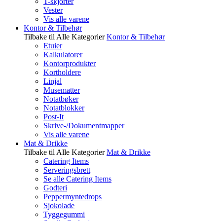
T-skjorter
Vester
Vis alle varene
Kontor & Tilbehør
Tilbake til Alle Kategorier
Kontor & Tilbehør
Etuier
Kalkulatorer
Kontorprodukter
Kortholdere
Linjal
Musematter
Notatbøker
Notatblokker
Post-It
Skrive-/Dokumentmapper
Vis alle varene
Mat & Drikke
Tilbake til Alle Kategorier
Mat & Drikke
Catering Items
Serveringsbrett
Se alle Catering Items
Godteri
Peppermyntedrops
Sjokolade
Tyggegummi