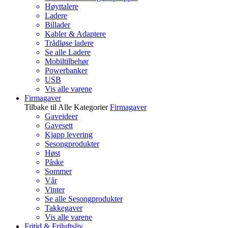
Høyttalere
Ladere
Billader
Kabler & Adaptere
Trådløse ladere
Se alle Ladere
Mobiltilbehør
Powerbanker
USB
Vis alle varene
Firmagaver
Tilbake til Alle Kategorier
Firmagaver
Gaveideer
Gavesett
Kjapp levering
Sesongprodukter
Høst
Påske
Sommer
Vår
Vinter
Se alle Sesongprodukter
Takkegaver
Vis alle varene
Fritid & Friluftsliv