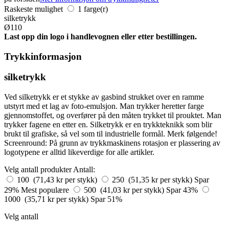
Raskeste mulighet
1 farge(r)
silketrykk
Ø110
Last opp din logo i handlevognen eller etter bestillingen.
Trykkinformasjon
silketrykk
Ved silketrykk er et stykke av gasbind strukket over en ramme
utstyrt med et lag av foto-emulsjon. Man trykker heretter farge
gjennomstoffet, og overfører på den måten trykket til prouktet. Man
trykker fagene en etter en. Silketrykk er en trykkteknikk som blir
brukt til grafiske, så vel som til industrielle formål. Merk følgende!
Screenround: På grunn av trykkmaskinens rotasjon er plassering av
logotypene er alltid likeverdige for alle artikler.
Velg antall produkter
Antall:
100 (71,43 kr per stykk)
250 (51,35 kr per stykk)
Spar
29%
Mest populære
500 (41,03 kr per stykk)
Spar 43%
1000 (35,71 kr per stykk)
Spar 51%
Velg antall