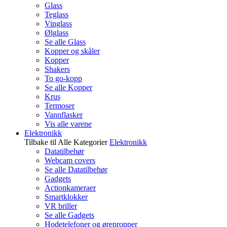
Glass
Teglass
Vinglass
Ølglass
Se alle Glass
Kopper og skåler
Kopper
Shakers
To go-kopp
Se alle Kopper
Krus
Termoser
Vannflasker
Vis alle varene
Elektronikk
Tilbake til Alle Kategorier
Elektronikk
Datatilbehør
Webcam covers
Se alle Datatilbehør
Gadgets
Actionkameraer
Smartklokker
VR briller
Se alle Gadgets
Hodetelefoner og ørepropper