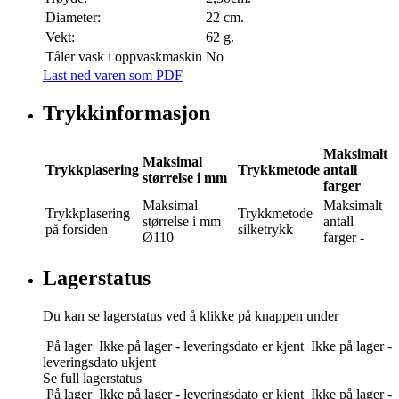
Diameter:
22 cm.
Vekt:
62 g.
Tåler vask i oppvaskmaskin
No
Last ned varen som PDF
Trykkinformasjon
Maksimalt
Maksimal
Trykkplasering
Trykkmetode
antall
størrelse i mm
farger
Maksimal
Maksimalt
Trykkplasering
Trykkmetode
størrelse i mm
antall
på forsiden
silketrykk
Ø110
farger
-
Lagerstatus
Du kan se lagerstatus ved å klikke på knappen under
På lager
Ikke på lager - leveringsdato er kjent
Ikke på lager -
leveringsdato ukjent
Se full lagerstatus
På lager
Ikke på lager - leveringsdato er kjent
Ikke på lager -