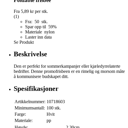
Foldable frisbee
Fra
5,89 kr
per stk.
(1)
Fra: 50 stk.
Spar opp til 59%
Materiale nylon
Laster inn data
Se Produkt
Beskrivelse
Den er perfekt for sommerkampanjer eller kjæledyrrelaterte
bedrifter. Denne promofrisbeen er en rimelig og morsom måte
å kommunisere budskapet ditt.
Spesifikasjoner
Artikkelnummer:
10718603
Minimumsantall:
100 stk.
Farge:
Hvit
Materiale:
pp
Høyde:
2,30cm.