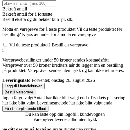
Bekreft antall
Bekreft antall for å fortsette
Bestill
ekstra og du betaler kun
pr. stk.
Motta en vareprøve for å teste produktet
Vil du teste produktet før
bestilling? Kryss av under for å motta en vareprøve
Vil du teste produktet? Bestill en vareprøve!
i
Vareprøvebestillinger under 50 kroner sendes kostnadsfritt.
Vareprøver over 50 kroner krediters når du legger inn en bestilling
på produktet. Vareprøver sendes uten trykk og kan ikke returneres.
Leveringsdato
Forventet; onsdag 26. august 2026
Legg til i handlekurven
Bestill vareprøve
Ingen farge valgt
Antall har ikke blitt valgt enda
Trykkets plassering
har ikke blitt valgt
Leveringsmetode har ikke blitt valgt enda
Få et uforpliktende tilbud
Du kan laste opp din logofil i kundevognen
Vareprøver leveres alltid uten trykk
Se ditt design på forhånd
gratis digital trykkprøve