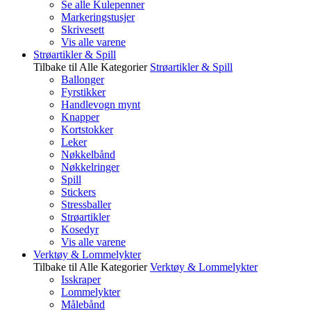
Se alle Kulepenner
Markeringstusjer
Skrivesett
Vis alle varene
Strøartikler & Spill
Tilbake til Alle Kategorier
Strøartikler & Spill
Ballonger
Fyrstikker
Handlevogn mynt
Knapper
Kortstokker
Leker
Nøkkelbånd
Nøkkelringer
Spill
Stickers
Stressballer
Strøartikler
Kosedyr
Vis alle varene
Verktøy & Lommelykter
Tilbake til Alle Kategorier
Verktøy & Lommelykter
Isskraper
Lommelykter
Målebånd