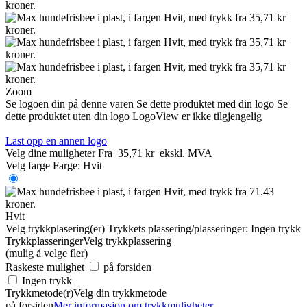
Zoom
Se logoen din på denne varen
Se dette produktet med din logo
Se
dette produktet uten din logo
LogoView er ikke tilgjengelig
Last opp en annen logo
Velg dine muligheter
Fra
35,71 kr
ekskl. MVA
Velg farge
Farge:
Hvit
Hvit
Velg trykkplasering(er)
Trykkets plassering/plasseringer:
Ingen trykk
Trykkplasseringer
Velg trykkplassering
(mulig å velge fler)
Raskeste mulighet
på forsiden
Ingen trykk
Trykkmetode(r)
Velg din trykkmetode
på forsiden
Mer informasjon om trykkmuligheter