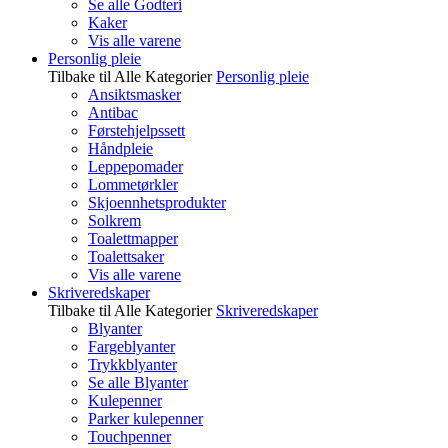
Se alle Godteri
Kaker
Vis alle varene
Personlig pleie
Tilbake til Alle Kategorier
Personlig pleie
Ansiktsmasker
Antibac
Førstehjelpssett
Håndpleie
Leppepomader
Lommetørkler
Skjoennhetsprodukter
Solkrem
Toalettmapper
Toalettsaker
Vis alle varene
Skriveredskaper
Tilbake til Alle Kategorier
Skriveredskaper
Blyanter
Fargeblyanter
Trykkblyanter
Se alle Blyanter
Kulepenner
Parker kulepenner
Touchpenner