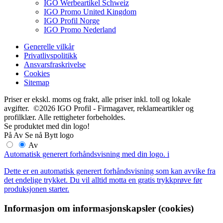
IGO Werbeartikel Schweiz
IGO Promo United Kingdom
IGO Profil Norge
IGO Promo Nederland
Generelle vilkår
Privatlivspolitikk
Ansvarsfraskrivelse
Cookies
Sitemap
Priser er ekskl. moms og frakt, alle priser inkl. toll og lokale
avgifter. ©2026 IGO Profil - Firmagaver, reklameartikler og
profilklær. Alle rettigheter forbeholdes.
Se produktet med din logo!
På
Av
Se nå
Bytt logo
Av
Automatisk generert forhåndsvisning med din logo.
i
Dette er en automatisk generert forhåndsvisning som kan avvike fra
det endelige trykket. Du vil alltid motta en gratis trykkprøve før
produksjonen starter.
Informasjon om informasjonskapsler (cookies)