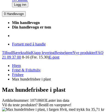
Logg inn
0
Handlevogn
Min handlevogn
Din handlevogn er tom
Fortsett med å handle
Tilbud
Bærekraftig
Kjapp levering
Bestselgere
Nye produkter
FAQ
21 09 37 00
8-16 (Fre. 15.30)
E-post
Hjem
Fritid & Friluftsliv
Frisbee
Max hundefrisbee i plast
Max hundefrisbee i plast
Artikkelnummer: 10718603
Laster inn data
Vil du teste produktet? Bestill en vareprøve!