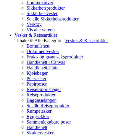
Lommekniver
Sikkerhetsprodukter
Sikkerhetsvester
Se alle Sikkerhetsprodukter
Verktøy
Vis alle varene
Vesker & Reiseartikler
Tilbake til Alle Kategorier
Vesker & Reiseartikler
Bomullsnett
Dokumentvesker
Frukt- og grønnsaksprodukter
Handlenett i Canvas
Handlenett i Jute
Kjølebager
PC-vesker
Papirposer
Reise/Sportsbager
Reiseprodukter
Baggasjelapper
Se alle Reiseprodukter
Rumpetasker
Ryggsekker
Sammenleggbare poser
Handlenett
Skuldervesker