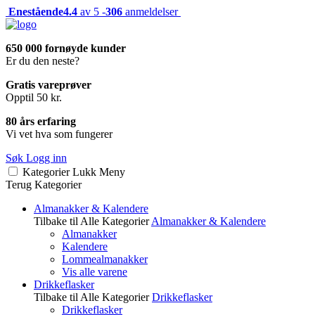
Enestående
4.4
av 5 -
306
anmeldelser
650 000 fornøyde kunder
Er du den neste?
Gratis vareprøver
Opptil 50 kr.
80 års erfaring
Vi vet hva som fungerer
Søk
Logg inn
Kategorier
Lukk
Meny
Terug
Kategorier
Almanakker & Kalendere
Tilbake til Alle Kategorier
Almanakker & Kalendere
Almanakker
Kalendere
Lommealmanakker
Vis alle varene
Drikkeflasker
Tilbake til Alle Kategorier
Drikkeflasker
Drikkeflasker