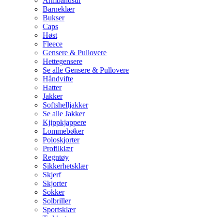
Armbåndsur
Barneklær
Bukser
Caps
Høst
Fleece
Gensere & Pullovere
Hettegensere
Se alle Gensere & Pullovere
Håndvifte
Hatter
Jakker
Softshelljakker
Se alle Jakker
Kjippkjappere
Lommebøker
Poloskjorter
Profilklær
Regntøy
Sikkerhetsklær
Skjerf
Skjorter
Sokker
Solbriller
Sportsklær