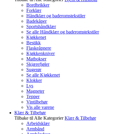
Bordbrikker
Forklær
Håndklær og baderomstekstiler
Badekåper
Sportshåndklær
Se alle Håndklær og baderomstekstiler
Kjøkkenet
Bestikk
Flaskeåpnere
Kjøkkenkniver
Matbokser
Skjærefjøler
Sugerør
Se alle Kjøkkenet
Klokker
Lys
Magneter
Tepper
Vintilbehør
Vis alle varene
Klær & Tilbehør
Tilbake til Alle Kategorier
Klær & Tilbehør
Arbeidsklær
Armbånd