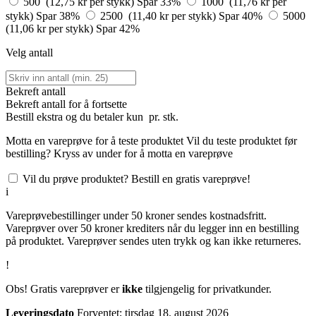
500 (12,75 kr per stykk)
Spar 33%
1000 (11,76 kr per
stykk)
Spar 38%
2500 (11,40 kr per stykk)
Spar 40%
5000
(11,06 kr per stykk)
Spar 42%
Velg antall
Bekreft antall
Bekreft antall for å fortsette
Bestill
ekstra og du betaler kun
pr. stk.
Motta en vareprøve for å teste produktet
Vil du teste produktet før
bestilling? Kryss av under for å motta en vareprøve
Vil du prøve produktet? Bestill en gratis vareprøve!
i
Vareprøvebestillinger under 50 kroner sendes kostnadsfritt.
Vareprøver over 50 kroner krediters når du legger inn en bestilling
på produktet. Vareprøver sendes uten trykk og kan ikke returneres.
!
Obs! Gratis vareprøver er
ikke
tilgjengelig for privatkunder.
Leveringsdato
Forventet; tirsdag 18. august 2026