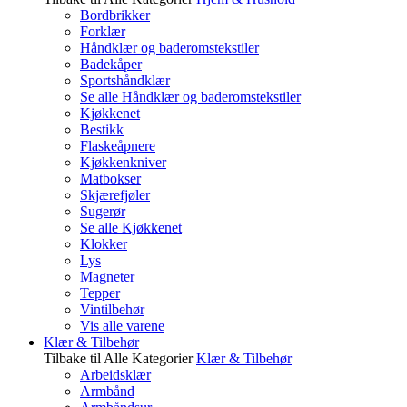
Bordbrikker
Forklær
Håndklær og baderomstekstiler
Badekåper
Sportshåndklær
Se alle Håndklær og baderomstekstiler
Kjøkkenet
Bestikk
Flaskeåpnere
Kjøkkenkniver
Matbokser
Skjærefjøler
Sugerør
Se alle Kjøkkenet
Klokker
Lys
Magneter
Tepper
Vintilbehør
Vis alle varene
Klær & Tilbehør
Tilbake til Alle Kategorier
Klær & Tilbehør
Arbeidsklær
Armbånd