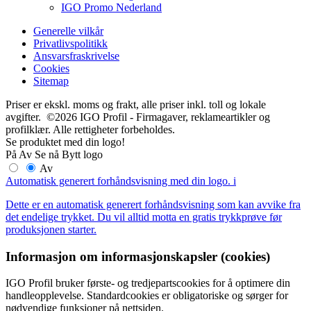
IGO Promo Nederland
Generelle vilkår
Privatlivspolitikk
Ansvarsfraskrivelse
Cookies
Sitemap
Priser er ekskl. moms og frakt, alle priser inkl. toll og lokale
avgifter. ©2026 IGO Profil - Firmagaver, reklameartikler og
profilklær. Alle rettigheter forbeholdes.
Se produktet med din logo!
På
Av
Se nå
Bytt logo
Av
Automatisk generert forhåndsvisning med din logo.
i
Dette er en automatisk generert forhåndsvisning som kan avvike fra
det endelige trykket. Du vil alltid motta en gratis trykkprøve før
produksjonen starter.
Informasjon om informasjonskapsler (cookies)
IGO Profil bruker første- og tredjepartscookies for å optimere din
handleopplevelse. Standardcookies er obligatoriske og sørger for
nødvendige funksjoner på nettsiden.