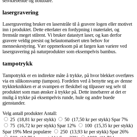
selvklebende og holdbare.
lasergravering
Lasergravering bruker en laserstråle til å gravere logen eller motivet
inn i produktet. Dette etterlater en fordypning i materialet, og
fremstår meget stilrent. Vi bruker datastyrt laser, og kan derfor
gravere veldig presist og helautomatisert uten behov for
menneskestyring. Vær oppmerksom på at fargen kan variere ved
lasergravering på naturprodukter som eksempelvis bambus.
tampotrykk
Tampotrykk er en indirekte måte å trykke, på hvor blekket overføres
via en silikonsvamp (tampon). Fordelen ved å benytte seg av denne
trykkteknikken er at svampen er fleskibel og tilpasser seg selv til
produktet som man ønsker å trykke på. Dette innebærer at det er
mulig å trykke på eksempelvis runde, hule og andre buede
gjenstander.
Velg antall produkter
Antall:
25 (18,81 kr per stykk)
50 (17,50 kr per stykk)
Spar 7%
75 (16,72 kr per stykk)
Spar 12%
100 (15,35 kr per stykk)
Spar 19%
Mest populære
250 (13,93 kr per stykk)
Spar 26%