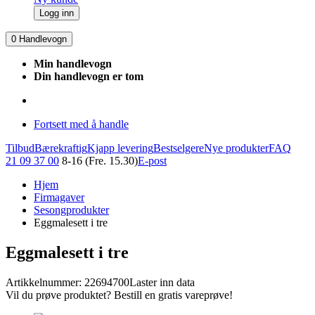
Logg inn
0
Handlevogn
Min handlevogn
Din handlevogn er tom
Fortsett med å handle
Tilbud
Bærekraftig
Kjapp levering
Bestselgere
Nye produkter
FAQ
21 09 37 00
8-16 (Fre. 15.30)
E-post
Hjem
Firmagaver
Sesongprodukter
Eggmalesett i tre
Eggmalesett i tre
Artikkelnummer: 22694700
Laster inn data
Vil du prøve produktet? Bestill en gratis vareprøve!