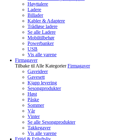
Høyttalere
Ladere
Billader
Kabler & Adaptere
Trådløse ladere
Se alle Ladere
Mobiltilbehør
Powerbanker
USB
Vis alle varene
Firmagaver
Tilbake til Alle Kategorier
Firmagaver
Gaveideer
Gavesett
Kjapp levering
Sesongprodukter
Høst
Påske
Sommer
Vår
Vinter
Se alle Sesongprodukter
Takkegaver
Vis alle varene
Fritid & Friluftsliv