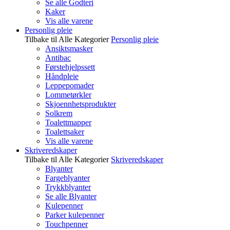
Se alle Godteri
Kaker
Vis alle varene
Personlig pleie
Tilbake til Alle Kategorier
Personlig pleie
Ansiktsmasker
Antibac
Førstehjelpssett
Håndpleie
Leppepomader
Lommetørkler
Skjoennhetsprodukter
Solkrem
Toalettmapper
Toalettsaker
Vis alle varene
Skriveredskaper
Tilbake til Alle Kategorier
Skriveredskaper
Blyanter
Fargeblyanter
Trykkblyanter
Se alle Blyanter
Kulepenner
Parker kulepenner
Touchpenner