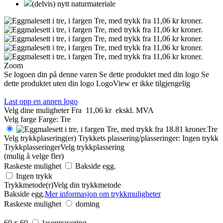
(delvis) nytt naturmateriale
Zoom
Se logoen din på denne varen
Se dette produktet med din logo
Se
dette produktet uten din logo
LogoView er ikke tilgjengelig
Last opp en annen logo
Velg dine muligheter
Fra
11,06 kr
ekskl. MVA
Velg farge
Farge:
Tre
Tre
Velg trykkplasering(er)
Trykkets plassering/plasseringer:
Ingen trykk
Trykkplasseringer
Velg trykkplassering
(mulig å velge fler)
Raskeste mulighet
Bakside egg.
Ingen trykk
Trykkmetode(r)
Velg din trykkmetode
Bakside egg.
Mer informasjon om trykkmuligheter
Raskeste mulighet
doming
60 x 60
lasergravering