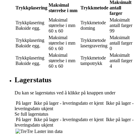
Maksimalt
Maksimal
Trykkplasering
Trykkmetode
antall
størrelse i mm
farger
Maksimal
Maksimalt
Trykkplasering
Trykkmetode
størrelse i mm
antall farger
Bakside egg.
doming
60 x 60
99
Maksimal
Maksimalt
Trykkplasering
Trykkmetode
størrelse i mm
antall farger
Bakside egg.
lasergravering
60 x 60
0
Maksimal
Maksimalt
Trykkplasering
Trykkmetode
størrelse i mm
antall farger
Bakside egg.
tampotrykk
60 x 60
4
Lagerstatus
Du kan se lagerstatus ved å klikke på knappen under
På lager
Ikke på lager - leveringsdato er kjent
Ikke på lager -
leveringsdato ukjent
Se full lagerstatus
På lager
Ikke på lager - leveringsdato er kjent
Ikke på lager -
leveringsdato ukjent
Tre
Laster inn data