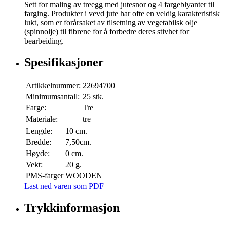
Sett for maling av treegg med jutesnor og 4 fargeblyanter til
farging. Produkter i vevd jute har ofte en veldig karakteristisk
lukt, som er forårsaket av tilsetning av vegetabilsk olje
(spinnolje) til fibrene for å forbedre deres stivhet for
bearbeiding.
Spesifikasjoner
Artikkelnummer:
22694700
Minimumsantall:
25 stk.
Farge:
Tre
Materiale:
tre
Lengde:
10 cm.
Bredde:
7,50cm.
Høyde:
0 cm.
Vekt:
20 g.
PMS-farger
WOODEN
Last ned varen som PDF
Trykkinformasjon