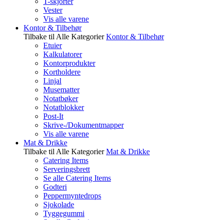
T-skjorter
Vester
Vis alle varene
Kontor & Tilbehør
Tilbake til Alle Kategorier
Kontor & Tilbehør
Etuier
Kalkulatorer
Kontorprodukter
Kortholdere
Linjal
Musematter
Notatbøker
Notatblokker
Post-It
Skrive-/Dokumentmapper
Vis alle varene
Mat & Drikke
Tilbake til Alle Kategorier
Mat & Drikke
Catering Items
Serveringsbrett
Se alle Catering Items
Godteri
Peppermyntedrops
Sjokolade
Tyggegummi