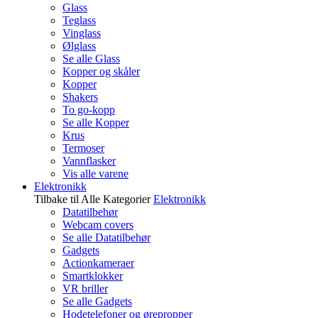
Glass
Teglass
Vinglass
Ølglass
Se alle Glass
Kopper og skåler
Kopper
Shakers
To go-kopp
Se alle Kopper
Krus
Termoser
Vannflasker
Vis alle varene
Elektronikk
Tilbake til Alle Kategorier
Elektronikk
Datatilbehør
Webcam covers
Se alle Datatilbehør
Gadgets
Actionkameraer
Smartklokker
VR briller
Se alle Gadgets
Hodetelefoner og ørepropper