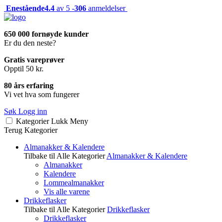
Enestående
4.4
av 5 -
306
anmeldelser
650 000 fornøyde kunder
Er du den neste?
Gratis vareprøver
Opptil 50 kr.
80 års erfaring
Vi vet hva som fungerer
Søk
Logg inn
Kategorier
Lukk
Meny
Terug
Kategorier
Almanakker & Kalendere
Tilbake til Alle Kategorier
Almanakker & Kalendere
Almanakker
Kalendere
Lommealmanakker
Vis alle varene
Drikkeflasker
Tilbake til Alle Kategorier
Drikkeflasker
Drikkeflasker