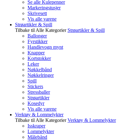
Se alle Kulepenner
Markeringstusjer
Skrivesett
Vis alle varene
Strøartikler & Spill
Tilbake til Alle Kategorier
Strøartikler & Spill
Ballonger
Fyrstikker
Handlevogn mynt
Knapper
Kortstokker
Leker
Nøkkelbånd
Nøkkelringer
Spill
Stickers
Stressballer
Strøartikler
Kosedyr
Vis alle varene
Verktøy & Lommelykter
Tilbake til Alle Kategorier
Verktøy & Lommelykter
Isskraper
Lommelykter
Målebånd