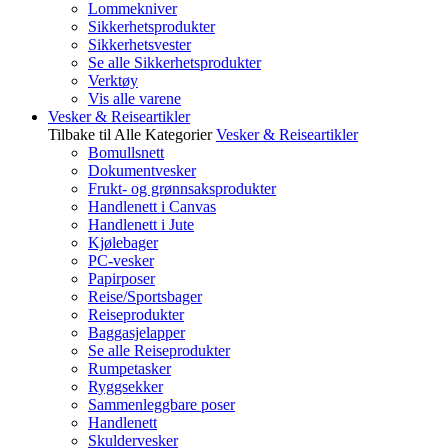
Lommekniver
Sikkerhetsprodukter
Sikkerhetsvester
Se alle Sikkerhetsprodukter
Verktøy
Vis alle varene
Vesker & Reiseartikler
Tilbake til Alle Kategorier
Vesker & Reiseartikler
Bomullsnett
Dokumentvesker
Frukt- og grønnsaksprodukter
Handlenett i Canvas
Handlenett i Jute
Kjølebager
PC-vesker
Papirposer
Reise/Sportsbager
Reiseprodukter
Baggasjelapper
Se alle Reiseprodukter
Rumpetasker
Ryggsekker
Sammenleggbare poser
Handlenett
Skuldervesker