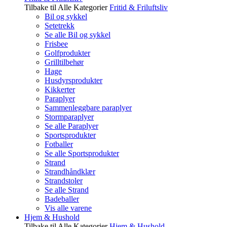
Tilbake til Alle Kategorier
Fritid & Friluftsliv
Bil og sykkel
Setetrekk
Se alle Bil og sykkel
Frisbee
Golfprodukter
Grilltilbehør
Hage
Husdyrsprodukter
Kikkerter
Paraplyer
Sammenleggbare paraplyer
Stormparaplyer
Se alle Paraplyer
Sportsprodukter
Fotballer
Se alle Sportsprodukter
Strand
Strandhåndklær
Strandstoler
Se alle Strand
Badeballer
Vis alle varene
Hjem & Hushold
Tilbake til Alle Kategorier
Hjem & Hushold