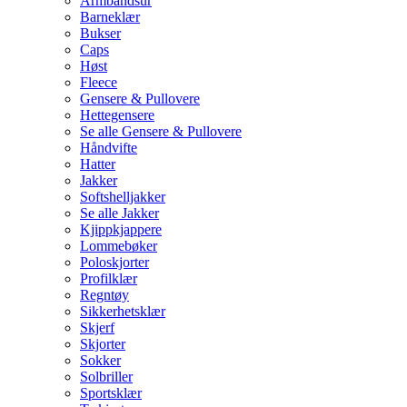
Armbåndsur
Barneklær
Bukser
Caps
Høst
Fleece
Gensere & Pullovere
Hettegensere
Se alle Gensere & Pullovere
Håndvifte
Hatter
Jakker
Softshelljakker
Se alle Jakker
Kjippkjappere
Lommebøker
Poloskjorter
Profilklær
Regntøy
Sikkerhetsklær
Skjerf
Skjorter
Sokker
Solbriller
Sportsklær