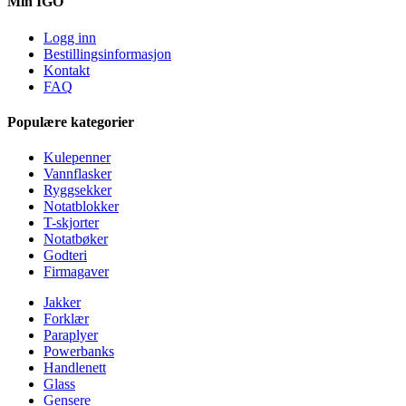
Min IGO
Logg inn
Bestillingsinformasjon
Kontakt
FAQ
Populære kategorier
Kulepenner
Vannflasker
Ryggsekker
Notatblokker
T-skjorter
Notatbøker
Godteri
Firmagaver
Jakker
Forklær
Paraplyer
Powerbanks
Handlenett
Glass
Gensere