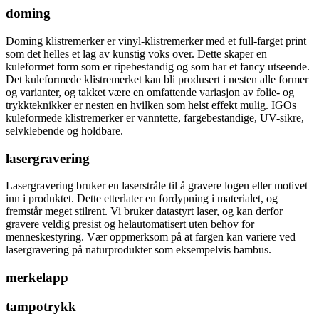
doming
Doming klistremerker er vinyl-klistremerker med et full-farget print
som det helles et lag av kunstig voks over. Dette skaper en
kuleformet form som er ripebestandig og som har et fancy utseende.
Det kuleformede klistremerket kan bli produsert i nesten alle former
og varianter, og takket være en omfattende variasjon av folie- og
trykkteknikker er nesten en hvilken som helst effekt mulig. IGOs
kuleformede klistremerker er vanntette, fargebestandige, UV-sikre,
selvklebende og holdbare.
lasergravering
Lasergravering bruker en laserstråle til å gravere logen eller motivet
inn i produktet. Dette etterlater en fordypning i materialet, og
fremstår meget stilrent. Vi bruker datastyrt laser, og kan derfor
gravere veldig presist og helautomatisert uten behov for
menneskestyring. Vær oppmerksom på at fargen kan variere ved
lasergravering på naturprodukter som eksempelvis bambus.
merkelapp
tampotrykk