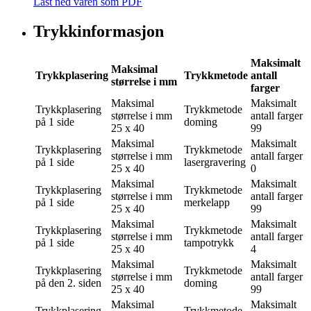
Last ned varen som PDF
Trykkinformasjon
Maksimalt
Maksimal
Trykkplasering
Trykkmetode
antall
størrelse i mm
farger
Maksimal
Maksimalt
Trykkplasering
Trykkmetode
størrelse i mm
antall farger
på 1 side
doming
25 x 40
99
Maksimal
Maksimalt
Trykkplasering
Trykkmetode
størrelse i mm
antall farger
på 1 side
lasergravering
25 x 40
0
Maksimal
Maksimalt
Trykkplasering
Trykkmetode
størrelse i mm
antall farger
på 1 side
merkelapp
25 x 40
99
Maksimal
Maksimalt
Trykkplasering
Trykkmetode
størrelse i mm
antall farger
på 1 side
tampotrykk
25 x 40
4
Maksimal
Maksimalt
Trykkplasering
Trykkmetode
størrelse i mm
antall farger
på den 2. siden
doming
25 x 40
99
Maksimal
Maksimalt
Trykkplasering
Trykkmetode