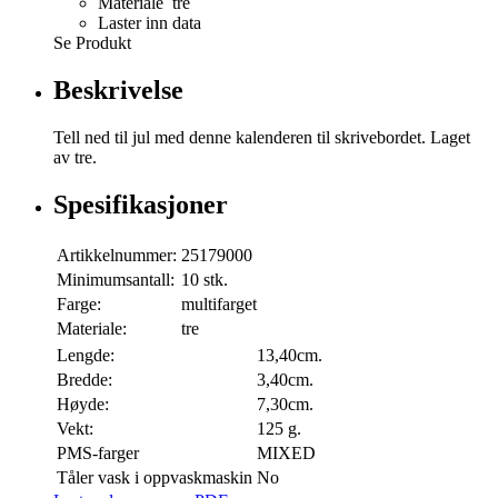
Materiale tre
Laster inn data
Se Produkt
Beskrivelse
Tell ned til jul med denne kalenderen til skrivebordet. Laget
av tre.
Spesifikasjoner
Artikkelnummer:
25179000
Minimumsantall:
10 stk.
Farge:
multifarget
Materiale:
tre
Lengde:
13,40cm.
Bredde:
3,40cm.
Høyde:
7,30cm.
Vekt:
125 g.
PMS-farger
MIXED
Tåler vask i oppvaskmaskin
No