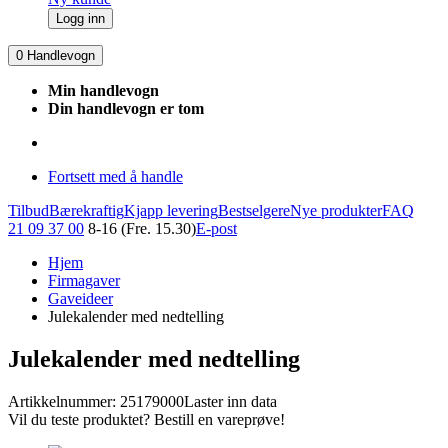
Logg inn
0
Handlevogn
Min handlevogn
Din handlevogn er tom
Fortsett med å handle
Tilbud
Bærekraftig
Kjapp levering
Bestselgere
Nye produkter
FAQ
21 09 37 00
8-16 (Fre. 15.30)
E-post
Hjem
Firmagaver
Gaveideer
Julekalender med nedtelling
Julekalender med nedtelling
Artikkelnummer: 25179000
Laster inn data
Vil du teste produktet? Bestill en vareprøve!