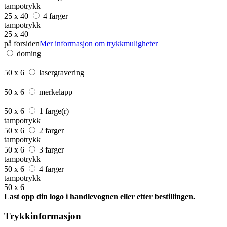
tampotrykk
25 x 40
4 farger
tampotrykk
25 x 40
på forsiden
Mer informasjon om trykkmuligheter
doming
50 x 6
lasergravering
50 x 6
merkelapp
50 x 6
1 farge(r)
tampotrykk
50 x 6
2 farger
tampotrykk
50 x 6
3 farger
tampotrykk
50 x 6
4 farger
tampotrykk
50 x 6
Last opp din logo i handlevognen eller etter bestillingen.
Trykkinformasjon