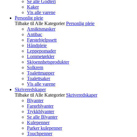
Se alle Godteri
Kaker
Vis alle varene
Personlig pleie
Tilbake til Alle Kategorier
Personlig pleie
Ansiktsmasker
Antibac
Førstehjelpssett
Håndpleie
Leppepomader
Lommetørkler
Skjoennhetsprodukter
Solkrem
Toalettmapper
Toalettsaker
Vis alle varene
Skriveredskaper
Tilbake til Alle Kategorier
Skriveredskaper
Blyanter
Fargeblyanter
Trykkblyanter
Se alle Blyanter
Kulepenner
Parker kulepenner
Touchpenner