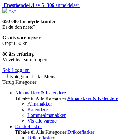
Enestående
4.4
av 5 -
306
anmeldelser
650 000 fornøyde kunder
Er du den neste?
Gratis vareprøver
Opptil 50 kr.
80 års erfaring
Vi vet hva som fungerer
Søk
Logg inn
Kategorier
Lukk
Meny
Terug
Kategorier
Almanakker & Kalendere
Tilbake til Alle Kategorier
Almanakker & Kalendere
Almanakker
Kalendere
Lommealmanakker
Vis alle varene
Drikkeflasker
Tilbake til Alle Kategorier
Drikkeflasker
Drikkeflasker