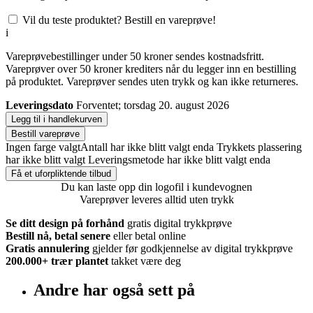
Vil du teste produktet? Bestill en vareprøve!
i
Vareprøvebestillinger under 50 kroner sendes kostnadsfritt.
Vareprøver over 50 kroner krediters når du legger inn en bestilling
på produktet. Vareprøver sendes uten trykk og kan ikke returneres.
Leveringsdato
Forventet; torsdag 20. august 2026
Legg til i handlekurven
Bestill vareprøve
Ingen farge valgt
Antall har ikke blitt valgt enda
Trykkets plassering
har ikke blitt valgt
Leveringsmetode har ikke blitt valgt enda
Få et uforpliktende tilbud
Du kan laste opp din logofil i kundevognen
Vareprøver leveres alltid uten trykk
Se ditt design på forhånd
gratis digital trykkprøve
Bestill nå, betal senere
eller betal online
Gratis annulering
gjelder før godkjennelse av digital trykkprøve
200.000+
trær plantet
takket være deg
Andre har også sett på