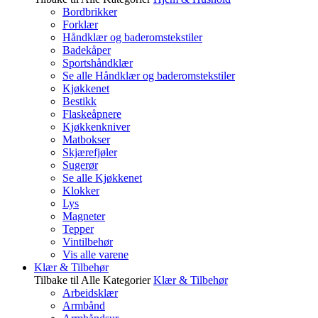
Bordbrikker
Forklær
Håndklær og baderomstekstiler
Badekåper
Sportshåndklær
Se alle Håndklær og baderomstekstiler
Kjøkkenet
Bestikk
Flaskeåpnere
Kjøkkenkniver
Matbokser
Skjærefjøler
Sugerør
Se alle Kjøkkenet
Klokker
Lys
Magneter
Tepper
Vintilbehør
Vis alle varene
Klær & Tilbehør
Tilbake til Alle Kategorier
Klær & Tilbehør
Arbeidsklær
Armbånd