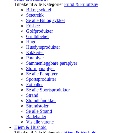
Tilbake til Alle Kategorier
Fritid & Friluftsliv
Bil og sykkel
Setetrekk
Se alle Bil og sykkel
Frisbee
Golfprodukter
Grilltilbehør
Hage
Husdyrsprodukter
Kikkerter
Paraplyer
Sammenleggbare paraplyer
Stormparaplyer
Se alle Paraplyer
Sportsprodukter
Fotballer
Se alle Sportsprodukter
Strand
Strandhåndklær
Strandstoler
Se alle Strand
Badeballer
Vis alle varene
Hjem & Hushold
Tilbake til Alle Kategorier
Hjem & Hushold