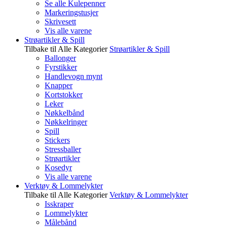
Se alle Kulepenner
Markeringstusjer
Skrivesett
Vis alle varene
Strøartikler & Spill
Tilbake til Alle Kategorier
Strøartikler & Spill
Ballonger
Fyrstikker
Handlevogn mynt
Knapper
Kortstokker
Leker
Nøkkelbånd
Nøkkelringer
Spill
Stickers
Stressballer
Strøartikler
Kosedyr
Vis alle varene
Verktøy & Lommelykter
Tilbake til Alle Kategorier
Verktøy & Lommelykter
Isskraper
Lommelykter
Målebånd