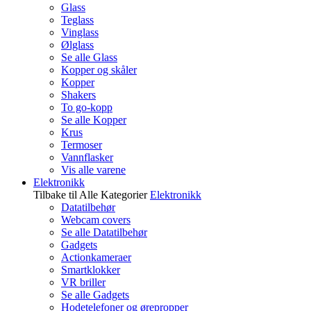
Glass
Teglass
Vinglass
Ølglass
Se alle Glass
Kopper og skåler
Kopper
Shakers
To go-kopp
Se alle Kopper
Krus
Termoser
Vannflasker
Vis alle varene
Elektronikk
Tilbake til Alle Kategorier
Elektronikk
Datatilbehør
Webcam covers
Se alle Datatilbehør
Gadgets
Actionkameraer
Smartklokker
VR briller
Se alle Gadgets
Hodetelefoner og ørepropper