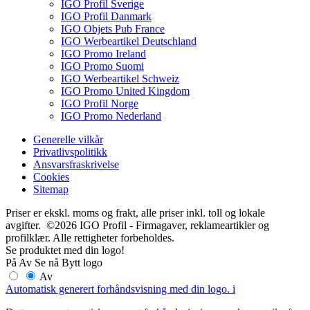
IGO Profil Sverige
IGO Profil Danmark
IGO Objets Pub France
IGO Werbeartikel Deutschland
IGO Promo Ireland
IGO Promo Suomi
IGO Werbeartikel Schweiz
IGO Promo United Kingdom
IGO Profil Norge
IGO Promo Nederland
Generelle vilkår
Privatlivspolitikk
Ansvarsfraskrivelse
Cookies
Sitemap
Priser er ekskl. moms og frakt, alle priser inkl. toll og lokale
avgifter. ©2026 IGO Profil - Firmagaver, reklameartikler og
profilklær. Alle rettigheter forbeholdes.
Se produktet med din logo!
På
Av
Se nå
Bytt logo
Av
Automatisk generert forhåndsvisning med din logo.
i