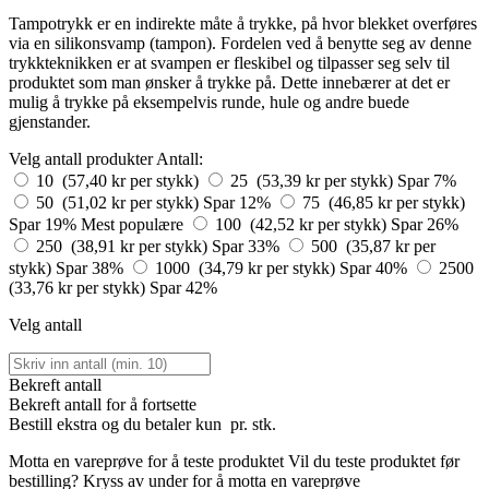
Tampotrykk er en indirekte måte å trykke, på hvor blekket overføres
via en silikonsvamp (tampon). Fordelen ved å benytte seg av denne
trykkteknikken er at svampen er fleskibel og tilpasser seg selv til
produktet som man ønsker å trykke på. Dette innebærer at det er
mulig å trykke på eksempelvis runde, hule og andre buede
gjenstander.
Velg antall produkter
Antall:
10 (57,40 kr per stykk)
25 (53,39 kr per stykk)
Spar 7%
50 (51,02 kr per stykk)
Spar 12%
75 (46,85 kr per stykk)
Spar 19%
Mest populære
100 (42,52 kr per stykk)
Spar 26%
250 (38,91 kr per stykk)
Spar 33%
500 (35,87 kr per
stykk)
Spar 38%
1000 (34,79 kr per stykk)
Spar 40%
2500
(33,76 kr per stykk)
Spar 42%
Velg antall
Bekreft antall
Bekreft antall for å fortsette
Bestill
ekstra og du betaler kun
pr. stk.
Motta en vareprøve for å teste produktet
Vil du teste produktet før
bestilling? Kryss av under for å motta en vareprøve