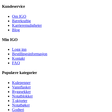
Kundeservice
Om IGO
Bærekraftig
Karrieremuligheter
Blog
Min IGO
Logg inn
Bestillingsinformasjon
Kontakt
FAQ
Populære kategorier
Kulepenner
Vannflasker
Ryggsekker
Notatblokker
T-skjorter
Notatbøker
Godteri