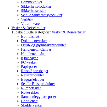
Lommekniver
Sikkerhetsprodukter
Sikkerhetsvester
Se alle Sikkerhetsprodukter
Verktøy
Vis alle varene
Vesker & Reiseartikler
Tilbake til Alle Kategorier
Vesker & Reiseartikler
Bomullsnett
Dokumentvesker
Frukt- og grønnsaksprodukter
Handlenett i Canvas
Handlenett i Jute
Kjølebager
PC-vesker
Papirposer
Reise/Sportsbager
Reiseprodukter
Baggasjelapper
Se alle Reiseprodukter
Rumpetasker
Ryggsekker
Sammenleggbare poser
Handlenett
Skuldervesker