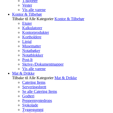
T-skjorter
Vester
Vis alle varene
Kontor & Tilbehør
Tilbake til Alle Kategorier
Kontor & Tilbehør
Etuier
Kalkulatorer
Kontorprodukter
Kortholdere
Linjal
Musematter
Notatbøker
Notatblokker
Post-It
Skrive-/Dokumentmapper
Vis alle varene
Mat & Drikke
Tilbake til Alle Kategorier
Mat & Drikke
Catering Items
Serveringsbrett
Se alle Catering Items
Godteri
Peppermyntedrops
Sjokolade
Tyggegummi