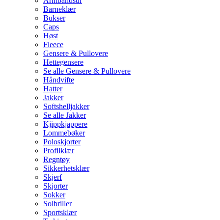
Armbåndsur
Barneklær
Bukser
Caps
Høst
Fleece
Gensere & Pullovere
Hettegensere
Se alle Gensere & Pullovere
Håndvifte
Hatter
Jakker
Softshelljakker
Se alle Jakker
Kjippkjappere
Lommebøker
Poloskjorter
Profilklær
Regntøy
Sikkerhetsklær
Skjerf
Skjorter
Sokker
Solbriller
Sportsklær