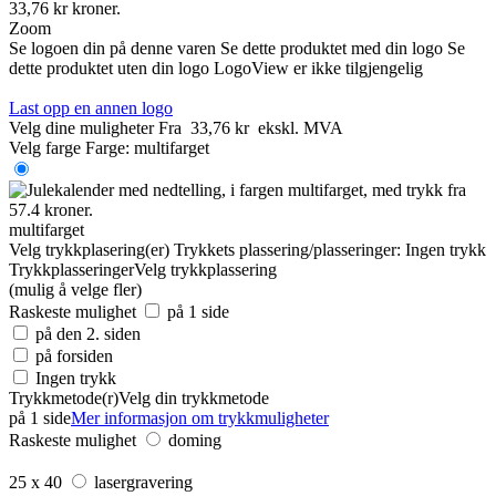
Zoom
Se logoen din på denne varen
Se dette produktet med din logo
Se
dette produktet uten din logo
LogoView er ikke tilgjengelig
Last opp en annen logo
Velg dine muligheter
Fra
33,76 kr
ekskl. MVA
Velg farge
Farge:
multifarget
multifarget
Velg trykkplasering(er)
Trykkets plassering/plasseringer:
Ingen trykk
Trykkplasseringer
Velg trykkplassering
(mulig å velge fler)
Raskeste mulighet
på 1 side
på den 2. siden
på forsiden
Ingen trykk
Trykkmetode(r)
Velg din trykkmetode
på 1 side
Mer informasjon om trykkmuligheter
Raskeste mulighet
doming
25 x 40
lasergravering