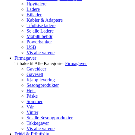
Høyttalere
Ladere
Billader
Kabler & Adaptere
Trådløse ladere
Se alle Ladere
Mobiltilbehør
Powerbanker
USB
Vis alle varene
Firmagaver
Tilbake til Alle Kategorier
Firmagaver
Gaveideer
Gavesett
Kjapp levering
Sesongprodukter
Høst
Påske
Sommer
Vår
Vinter
Se alle Sesongprodukter
Takkegaver
Vis alle varene
Fritid & Friluftsliv