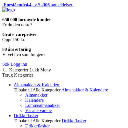
Enestående
4.4
av 5 -
306
anmeldelser
650 000 fornøyde kunder
Er du den neste?
Gratis vareprøver
Opptil 50 kr.
80 års erfaring
Vi vet hva som fungerer
Søk
Logg inn
Kategorier
Lukk
Meny
Terug
Kategorier
Almanakker & Kalendere
Tilbake til Alle Kategorier
Almanakker & Kalendere
Almanakker
Kalendere
Lommealmanakker
Vis alle varene
Drikkeflasker
Tilbake til Alle Kategorier
Drikkeflasker
Drikkeflasker