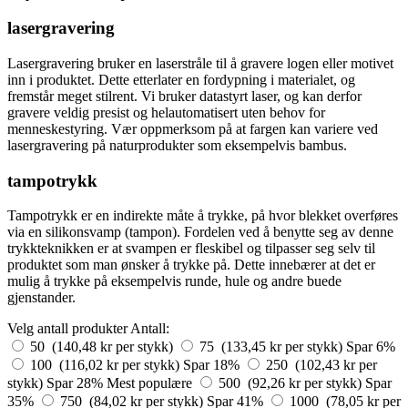
lasergravering
Lasergravering bruker en laserstråle til å gravere logen eller motivet
inn i produktet. Dette etterlater en fordypning i materialet, og
fremstår meget stilrent. Vi bruker datastyrt laser, og kan derfor
gravere veldig presist og helautomatisert uten behov for
menneskestyring. Vær oppmerksom på at fargen kan variere ved
lasergravering på naturprodukter som eksempelvis bambus.
tampotrykk
Tampotrykk er en indirekte måte å trykke, på hvor blekket overføres
via en silikonsvamp (tampon). Fordelen ved å benytte seg av denne
trykkteknikken er at svampen er fleskibel og tilpasser seg selv til
produktet som man ønsker å trykke på. Dette innebærer at det er
mulig å trykke på eksempelvis runde, hule og andre buede
gjenstander.
Velg antall produkter
Antall:
50 (140,48 kr per stykk)
75 (133,45 kr per stykk)
Spar 6%
100 (116,02 kr per stykk)
Spar 18%
250 (102,43 kr per
stykk)
Spar 28%
Mest populære
500 (92,26 kr per stykk)
Spar
35%
750 (84,02 kr per stykk)
Spar 41%
1000 (78,05 kr per