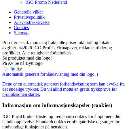
IGO Promo Nederland
Generelle vilkår
Privatlivspolitikk
Ansvarsfraskrivelse
Cookies
Sitemap
Priser er ekskl. moms og frakt, alle priser inkl. toll og lokale
avgifter. ©2026 IGO Profil - Firmagaver, reklameartikler og
profilklær. Alle rettigheter forbeholdes.
Se produktet med din logo!
På
Av
Se nå
Bytt logo
Av
Automatisk generert forhåndsvisning med din logo.
i
Dette er en automatisk generert forhåndsvisning som kan avvike fra
det endelige trykket. Du vil alltid motta en gratis trykkprøve før
produksjonen starter.
Informasjon om informasjonskapsler (cookies)
IGO Profil bruker første- og tredjepartscookies for å optimere din
handleopplevelse. Standardcookies er obligatoriske og sørger for
nødvendige funksjoner på nettsiden.