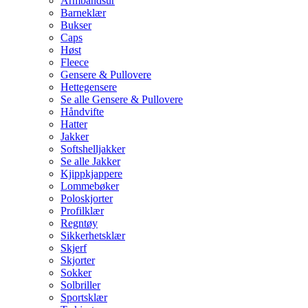
Armbåndsur
Barneklær
Bukser
Caps
Høst
Fleece
Gensere & Pullovere
Hettegensere
Se alle Gensere & Pullovere
Håndvifte
Hatter
Jakker
Softshelljakker
Se alle Jakker
Kjippkjappere
Lommebøker
Poloskjorter
Profilklær
Regntøy
Sikkerhetsklær
Skjerf
Skjorter
Sokker
Solbriller
Sportsklær