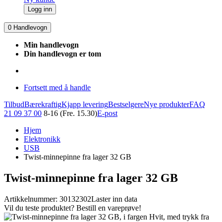
Logg inn
0
Handlevogn
Min handlevogn
Din handlevogn er tom
Fortsett med å handle
Tilbud
Bærekraftig
Kjapp levering
Bestselgere
Nye produkter
FAQ
21 09 37 00
8-16 (Fre. 15.30)
E-post
Hjem
Elektronikk
USB
Twist-minnepinne fra lager 32 GB
Twist-minnepinne fra lager 32 GB
Artikkelnummer: 30132302
Laster inn data
Vil du teste produktet? Bestill en vareprøve!