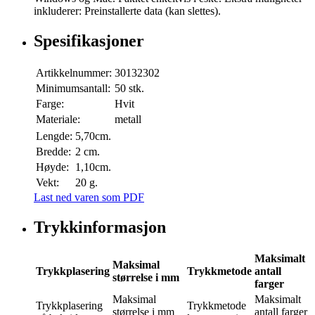
inkluderer: Preinstallerte data (kan slettes).
Spesifikasjoner
Artikkelnummer:
30132302
Minimumsantall:
50 stk.
Farge:
Hvit
Materiale:
metall
Lengde:
5,70cm.
Bredde:
2 cm.
Høyde:
1,10cm.
Vekt:
20 g.
Last ned varen som PDF
Trykkinformasjon
Maksimalt
Maksimal
Trykkplasering
Trykkmetode
antall
størrelse i mm
farger
Maksimal
Maksimalt
Trykkplasering
Trykkmetode
størrelse i mm
antall farger