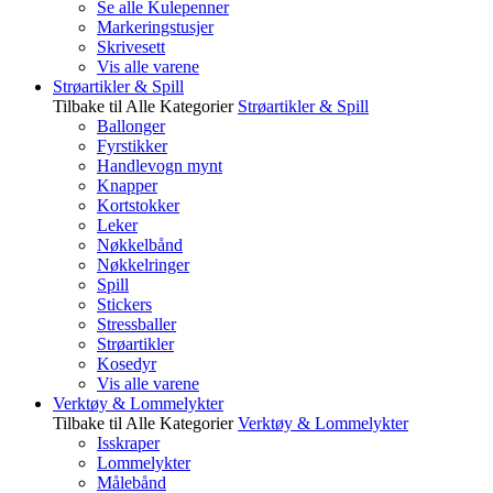
Se alle Kulepenner
Markeringstusjer
Skrivesett
Vis alle varene
Strøartikler & Spill
Tilbake til Alle Kategorier
Strøartikler & Spill
Ballonger
Fyrstikker
Handlevogn mynt
Knapper
Kortstokker
Leker
Nøkkelbånd
Nøkkelringer
Spill
Stickers
Stressballer
Strøartikler
Kosedyr
Vis alle varene
Verktøy & Lommelykter
Tilbake til Alle Kategorier
Verktøy & Lommelykter
Isskraper
Lommelykter
Målebånd