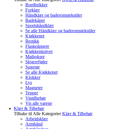
Bordbrikker
Forklær
Håndklær og baderomstekstiler
Badekåper
Sportshåndklær
Se alle Håndklær og baderomstekstiler
Kjøkkenet
Bestikk
Flaskeåpnere
Kjøkkenkniver
Matbokser
Skjærefjøler
Sugerør
Se alle Kjøkkenet
Klokker
Lys
Magneter
Tepper
Vintilbehør
Vis alle varene
Klær & Tilbehør
Tilbake til Alle Kategorier
Klær & Tilbehør
Arbeidsklær
Armbånd