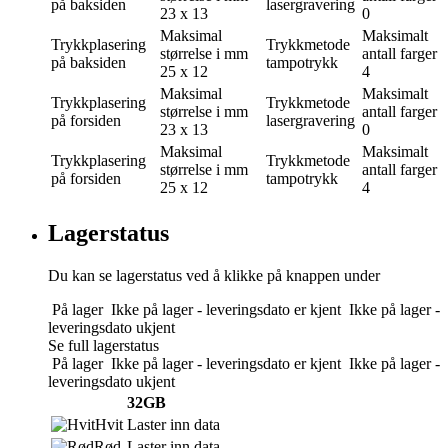
på baksiden
lasergravering
23 x 13
0
Maksimal
Maksimalt
Trykkplasering
Trykkmetode
størrelse i mm
antall farger
på baksiden
tampotrykk
25 x 12
4
Maksimal
Maksimalt
Trykkplasering
Trykkmetode
størrelse i mm
antall farger
på forsiden
lasergravering
23 x 13
0
Maksimal
Maksimalt
Trykkplasering
Trykkmetode
størrelse i mm
antall farger
på forsiden
tampotrykk
25 x 12
4
Lagerstatus
Du kan se lagerstatus ved å klikke på knappen under
På lager
Ikke på lager - leveringsdato er kjent
Ikke på lager -
leveringsdato ukjent
Se full lagerstatus
På lager
Ikke på lager - leveringsdato er kjent
Ikke på lager -
leveringsdato ukjent
32GB
Hvit
Laster inn data
Rød
Laster inn data