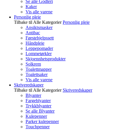
Se alle Godteri
Kaker
Vis alle varene
Personlig pleie
Tilbake til Alle Kategorier
Personlig pleie
Ansiktsmasker
Antibac
Førstehjelpssett
Håndpleie
Leppepomader
Lommetørkler
Skjoennhetsprodukter
Solkrem
Toalettmapper
Toalettsaker
Vis alle varene
Skriveredskaper
Tilbake til Alle Kategorier
Skriveredskaper
Blyanter
Fargeblyanter
Trykkblyanter
Se alle Blyanter
Kulepenner
Parker kulepenner
Touchpenner