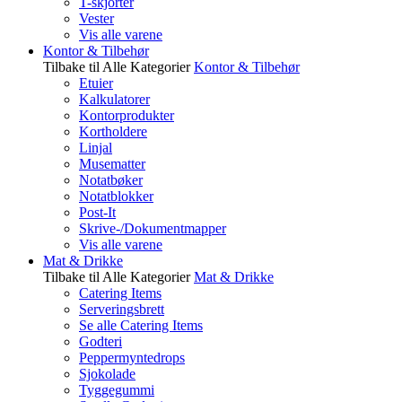
T-skjorter
Vester
Vis alle varene
Kontor & Tilbehør
Tilbake til Alle Kategorier
Kontor & Tilbehør
Etuier
Kalkulatorer
Kontorprodukter
Kortholdere
Linjal
Musematter
Notatbøker
Notatblokker
Post-It
Skrive-/Dokumentmapper
Vis alle varene
Mat & Drikke
Tilbake til Alle Kategorier
Mat & Drikke
Catering Items
Serveringsbrett
Se alle Catering Items
Godteri
Peppermyntedrops
Sjokolade
Tyggegummi