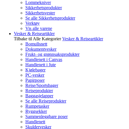
Lommekniver
Sikkerhetsprodukter
Sikkerhetsvester
Se alle Sikkerhetsprodukter
Verktøy
Vis alle varene
Vesker & Reiseartikler
Tilbake til Alle Kategorier
Vesker & Reiseartikler
Bomullsnett
Dokumentvesker
Frukt- og grønnsaksprodukter
Handlenett i Canvas
Handlenett i Jute
Kjølebager
PC-vesker
Papirposer
Reise/Sportsbager
Reiseprodukter
Baggasjelapper
Se alle Reiseprodukter
Rumpetasker
Ryggsekker
Sammenleggbare poser
Handlenett
Skuldervesker