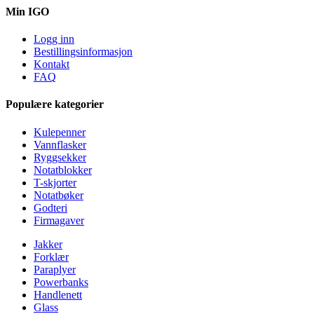
Min IGO
Logg inn
Bestillingsinformasjon
Kontakt
FAQ
Populære kategorier
Kulepenner
Vannflasker
Ryggsekker
Notatblokker
T-skjorter
Notatbøker
Godteri
Firmagaver
Jakker
Forklær
Paraplyer
Powerbanks
Handlenett
Glass