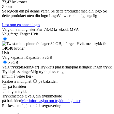
Zoom
Se logoen din på denne varen
Se dette produktet med din logo
Se
dette produktet uten din logo
LogoView er ikke tilgjengelig
Last opp en annen logo
Velg dine muligheter
Fra
73,42 kr
ekskl. MVA
Velg farge
Farge:
Hvit
Hvit
Velg kapasitet
Kapasitet:
32GB
32GB
Velg trykkplasering(er)
Trykkets plassering/plasseringer:
Ingen trykk
Trykkplasseringer
Velg trykkplassering
(mulig å velge fler)
Raskeste mulighet
på baksiden
på forsiden
Ingen trykk
Trykkmetode(r)
Velg din trykkmetode
på baksiden
Mer informasjon om trykkmuligheter
Raskeste mulighet
lasergravering