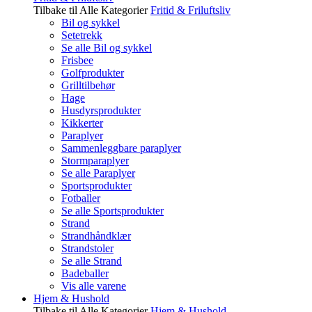
Tilbake til Alle Kategorier
Fritid & Friluftsliv
Bil og sykkel
Setetrekk
Se alle Bil og sykkel
Frisbee
Golfprodukter
Grilltilbehør
Hage
Husdyrsprodukter
Kikkerter
Paraplyer
Sammenleggbare paraplyer
Stormparaplyer
Se alle Paraplyer
Sportsprodukter
Fotballer
Se alle Sportsprodukter
Strand
Strandhåndklær
Strandstoler
Se alle Strand
Badeballer
Vis alle varene
Hjem & Hushold
Tilbake til Alle Kategorier
Hjem & Hushold