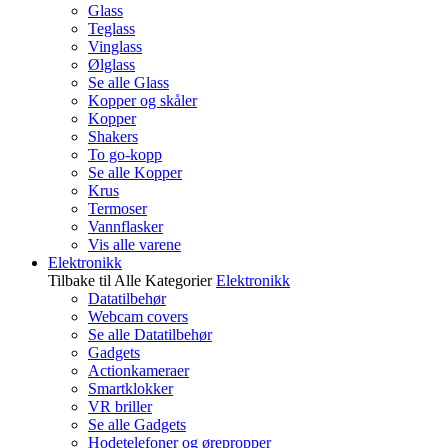
Glass
Teglass
Vinglass
Ølglass
Se alle Glass
Kopper og skåler
Kopper
Shakers
To go-kopp
Se alle Kopper
Krus
Termoser
Vannflasker
Vis alle varene
Elektronikk
Tilbake til Alle Kategorier
Elektronikk
Datatilbehør
Webcam covers
Se alle Datatilbehør
Gadgets
Actionkameraer
Smartklokker
VR briller
Se alle Gadgets
Hodetelefoner og ørepropper