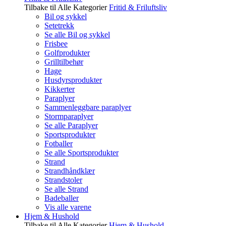
Tilbake til Alle Kategorier
Fritid & Friluftsliv
Bil og sykkel
Setetrekk
Se alle Bil og sykkel
Frisbee
Golfprodukter
Grilltilbehør
Hage
Husdyrsprodukter
Kikkerter
Paraplyer
Sammenleggbare paraplyer
Stormparaplyer
Se alle Paraplyer
Sportsprodukter
Fotballer
Se alle Sportsprodukter
Strand
Strandhåndklær
Strandstoler
Se alle Strand
Badeballer
Vis alle varene
Hjem & Hushold
Tilbake til Alle Kategorier
Hjem & Hushold