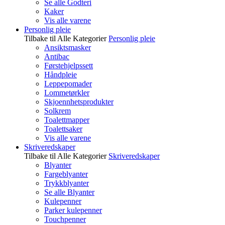
Se alle Godteri
Kaker
Vis alle varene
Personlig pleie
Tilbake til Alle Kategorier
Personlig pleie
Ansiktsmasker
Antibac
Førstehjelpssett
Håndpleie
Leppepomader
Lommetørkler
Skjoennhetsprodukter
Solkrem
Toalettmapper
Toalettsaker
Vis alle varene
Skriveredskaper
Tilbake til Alle Kategorier
Skriveredskaper
Blyanter
Fargeblyanter
Trykkblyanter
Se alle Blyanter
Kulepenner
Parker kulepenner
Touchpenner