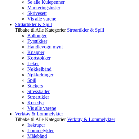
Se alle Kulepenner
Markeringstusjer
Skrivesett
Vis alle varene
Strøartikler & Spill
Tilbake til Alle Kategorier
Strøartikler & Spill
Ballonger
Fyrstikker
Handlevogn mynt
Knapper
Kortstokker
Leker
Nøkkelbånd
Nøkkelringer
Spill
Stickers
Stressballer
Strøartikler
Kosedyr
Vis alle varene
Verktøy & Lommelykter
Tilbake til Alle Kategorier
Verktøy & Lommelykter
Isskraper
Lommelykter
Målebånd