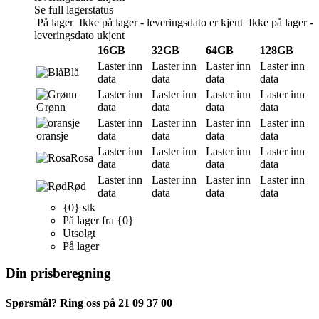
Se full lagerstatus
På lager
Ikke på lager - leveringsdato er kjent
Ikke på lager -
leveringsdato ukjent
16GB
32GB
64GB
128GB
Laster inn
Laster inn
Laster inn
Laster inn
Blå
data
data
data
data
Laster inn
Laster inn
Laster inn
Laster inn
Grønn
data
data
data
data
Laster inn
Laster inn
Laster inn
Laster inn
oransje
data
data
data
data
Laster inn
Laster inn
Laster inn
Laster inn
Rosa
data
data
data
data
Laster inn
Laster inn
Laster inn
Laster inn
Rød
data
data
data
data
{0} stk
På lager fra {0}
Utsolgt
På lager
Din prisberegning
Spørsmål? Ring oss på 21 09 37 00