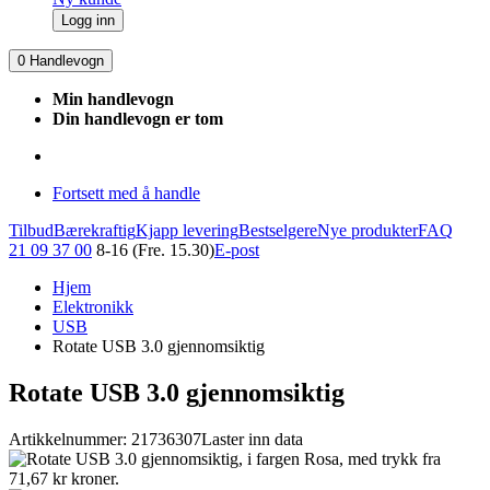
Logg inn
0
Handlevogn
Min handlevogn
Din handlevogn er tom
Fortsett med å handle
Tilbud
Bærekraftig
Kjapp levering
Bestselgere
Nye produkter
FAQ
21 09 37 00
8-16 (Fre. 15.30)
E-post
Hjem
Elektronikk
USB
Rotate USB 3.0 gjennomsiktig
Rotate USB 3.0 gjennomsiktig
Artikkelnummer: 21736307
Laster inn data