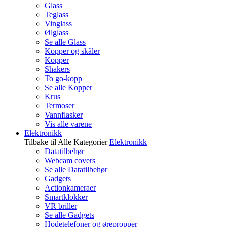
Glass
Teglass
Vinglass
Ølglass
Se alle Glass
Kopper og skåler
Kopper
Shakers
To go-kopp
Se alle Kopper
Krus
Termoser
Vannflasker
Vis alle varene
Elektronikk
Tilbake til Alle Kategorier
Elektronikk
Datatilbehør
Webcam covers
Se alle Datatilbehør
Gadgets
Actionkameraer
Smartklokker
VR briller
Se alle Gadgets
Hodetelefoner og ørepropper