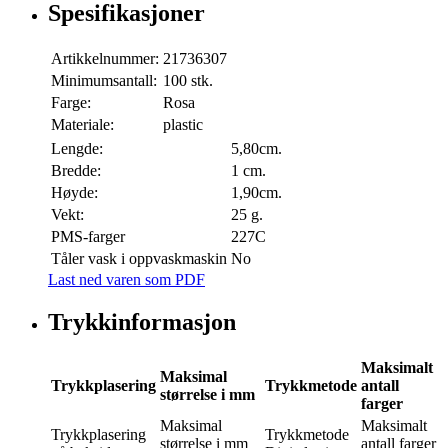
Spesifikasjoner
Artikkelnummer:
21736307
Minimumsantall:
100 stk.
Farge:
Rosa
Materiale:
plastic
Lengde:
5,80cm.
Bredde:
1 cm.
Høyde:
1,90cm.
Vekt:
25 g.
PMS-farger
227C
Tåler vask i oppvaskmaskin
No
Last ned varen som PDF
Trykkinformasjon
Maksimalt
Maksimal
Trykkplasering
Trykkmetode
antall
størrelse i mm
farger
Maksimal
Maksimalt
Trykkplasering
Trykkmetode
størrelse i mm
antall farger