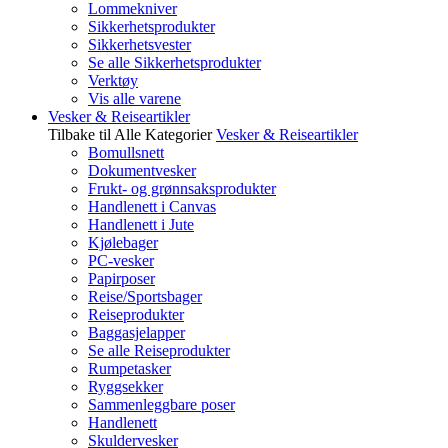
Lommekniver
Sikkerhetsprodukter
Sikkerhetsvester
Se alle Sikkerhetsprodukter
Verktøy
Vis alle varene
Vesker & Reiseartikler
Tilbake til Alle Kategorier
Vesker & Reiseartikler
Bomullsnett
Dokumentvesker
Frukt- og grønnsaksprodukter
Handlenett i Canvas
Handlenett i Jute
Kjølebager
PC-vesker
Papirposer
Reise/Sportsbager
Reiseprodukter
Baggasjelapper
Se alle Reiseprodukter
Rumpetasker
Ryggsekker
Sammenleggbare poser
Handlenett
Skuldervesker