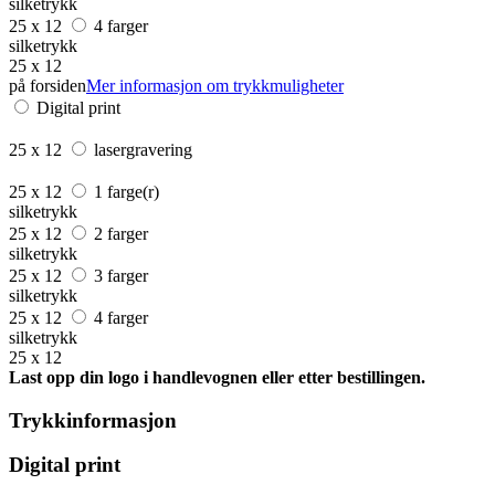
silketrykk
25 x 12
4 farger
silketrykk
25 x 12
på forsiden
Mer informasjon om trykkmuligheter
Digital print
25 x 12
lasergravering
25 x 12
1 farge(r)
silketrykk
25 x 12
2 farger
silketrykk
25 x 12
3 farger
silketrykk
25 x 12
4 farger
silketrykk
25 x 12
Last opp din logo i handlevognen eller etter bestillingen.
Trykkinformasjon
Digital print