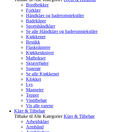
Bordbrikker
Forklær
Håndklær og baderomstekstiler
Badekåper
Sportshåndklær
Se alle Håndklær og baderomstekstiler
Kjøkkenet
Bestikk
Flaskeåpnere
Kjøkkenkniver
Matbokser
Skjærefjøler
Sugerør
Se alle Kjøkkenet
Klokker
Lys
Magneter
Tepper
Vintilbehør
Vis alle varene
Klær & Tilbehør
Tilbake til Alle Kategorier
Klær & Tilbehør
Arbeidsklær
Armbånd