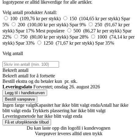
logotypene er alltid likeverdige for alle artikler.
Velg antall produkter
Antall:
100 (109,76 kr per stykk)
150 (104,65 kr per stykk)
Spar
5%
200 (100,00 kr per stykk)
Spar 9%
250 (91,67 kr per
stykk)
Spar 17%
Mest populære
500 (86,27 kr per stykk)
Spar
22%
750 (80,00 kr per stykk)
Spar 28%
1000 (74,14 kr per
stykk)
Spar 33%
1250 (71,67 kr per stykk)
Spar 35%
Velg antall
Bekreft antall
Bekreft antall for å fortsette
Bestill
ekstra og du betaler kun
pr. stk.
Leveringsdato
Forventet; onsdag 26. august 2026
Legg til i handlekurven
Bestill vareprøve
Ingen farge valgt
Kapasitet har ikke blitt valgt enda
Antall har ikke
blitt valgt enda
Trykkets plassering har ikke blitt valgt
Leveringsmetode har ikke blitt valgt enda
Få et uforpliktende tilbud
Du kan laste opp din logofil i kundevognen
Vareprøver leveres alltid uten trykk