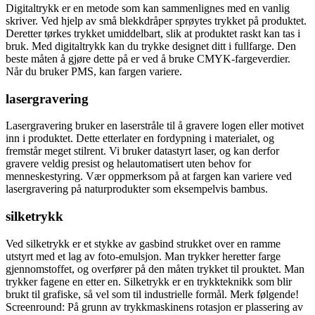
Digitaltrykk er en metode som kan sammenlignes med en vanlig
skriver. Ved hjelp av små blekkdråper sprøytes trykket på produktet.
Deretter tørkes trykket umiddelbart, slik at produktet raskt kan tas i
bruk. Med digitaltrykk kan du trykke designet ditt i fullfarge. Den
beste måten å gjøre dette på er ved å bruke CMYK-fargeverdier.
Når du bruker PMS, kan fargen variere.
lasergravering
Lasergravering bruker en laserstråle til å gravere logen eller motivet
inn i produktet. Dette etterlater en fordypning i materialet, og
fremstår meget stilrent. Vi bruker datastyrt laser, og kan derfor
gravere veldig presist og helautomatisert uten behov for
menneskestyring. Vær oppmerksom på at fargen kan variere ved
lasergravering på naturprodukter som eksempelvis bambus.
silketrykk
Ved silketrykk er et stykke av gasbind strukket over en ramme
utstyrt med et lag av foto-emulsjon. Man trykker heretter farge
gjennomstoffet, og overfører på den måten trykket til prouktet. Man
trykker fagene en etter en. Silketrykk er en trykkteknikk som blir
brukt til grafiske, så vel som til industrielle formål. Merk følgende!
Screenround: På grunn av trykkmaskinens rotasjon er plassering av