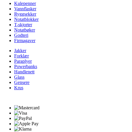
Kulepenner
Vannflasker
Ryggsekker
Notatblokker
T-skjorter
Notatbøker
Godteri
Firmagaver
Jakker
Forklær
Paraplyer
Powerbanks
Handlenett
Glass
Gensere
Krus