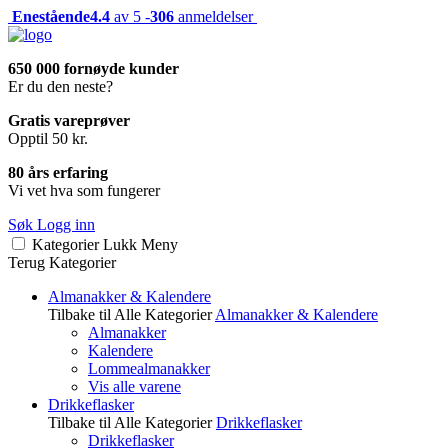
Enestående
4.4
av 5 -
306
anmeldelser
650 000 fornøyde kunder
Er du den neste?
Gratis vareprøver
Opptil 50 kr.
80 års erfaring
Vi vet hva som fungerer
Søk
Logg inn
Kategorier
Lukk
Meny
Terug
Kategorier
Almanakker & Kalendere
Tilbake til Alle Kategorier
Almanakker & Kalendere
Almanakker
Kalendere
Lommealmanakker
Vis alle varene
Drikkeflasker
Tilbake til Alle Kategorier
Drikkeflasker
Drikkeflasker