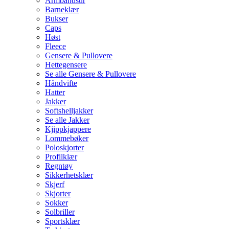
Armbåndsur
Barneklær
Bukser
Caps
Høst
Fleece
Gensere & Pullovere
Hettegensere
Se alle Gensere & Pullovere
Håndvifte
Hatter
Jakker
Softshelljakker
Se alle Jakker
Kjippkjappere
Lommebøker
Poloskjorter
Profilklær
Regntøy
Sikkerhetsklær
Skjerf
Skjorter
Sokker
Solbriller
Sportsklær