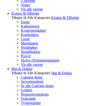
T-skjorter
Vester
Vis alle varene
Kontor & Tilbehør
Tilbake til Alle Kategorier
Kontor & Tilbehør
Etuier
Kalkulatorer
Kontorprodukter
Kortholdere
Linjal
Musematter
Notatbøker
Notatblokker
Post-It
Skrive-/Dokumentmapper
Vis alle varene
Mat & Drikke
Tilbake til Alle Kategorier
Mat & Drikke
Catering Items
Serveringsbrett
Se alle Catering Items
Godteri
Peppermyntedrops
Sjokolade
Tyggegummi