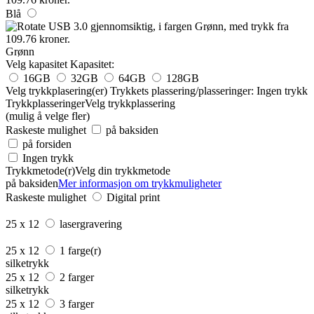
Blå
Grønn
Velg kapasitet
Kapasitet:
16GB
32GB
64GB
128GB
Velg trykkplasering(er)
Trykkets plassering/plasseringer:
Ingen trykk
Trykkplasseringer
Velg trykkplassering
(mulig å velge fler)
Raskeste mulighet
på baksiden
på forsiden
Ingen trykk
Trykkmetode(r)
Velg din trykkmetode
på baksiden
Mer informasjon om trykkmuligheter
Raskeste mulighet
Digital print
25 x 12
lasergravering
25 x 12
1 farge(r)
silketrykk
25 x 12
2 farger
silketrykk
25 x 12
3 farger