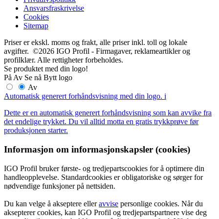
Ansvarsfraskrivelse
Cookies
Sitemap
Priser er ekskl. moms og frakt, alle priser inkl. toll og lokale
avgifter. ©2026 IGO Profil - Firmagaver, reklameartikler og
profilklær. Alle rettigheter forbeholdes.
Se produktet med din logo!
På
Av
Se nå
Bytt logo
Av
Automatisk generert forhåndsvisning med din logo.
i
Dette er en automatisk generert forhåndsvisning som kan avvike fra
det endelige trykket. Du vil alltid motta en gratis trykkprøve før
produksjonen starter.
Informasjon om informasjonskapsler (cookies)
IGO Profil bruker første- og tredjepartscookies for å optimere din
handleopplevelse. Standardcookies er obligatoriske og sørger for
nødvendige funksjoner på nettsiden.
Du kan velge å akseptere eller
avvise
personlige cookies. Når du
aksepterer cookies, kan IGO Profil og tredjepartspartnere vise deg