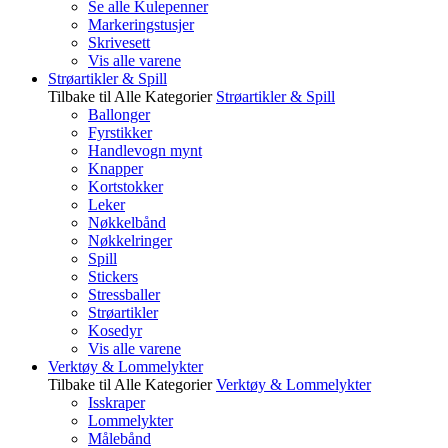
Se alle Kulepenner
Markeringstusjer
Skrivesett
Vis alle varene
Strøartikler & Spill
Tilbake til Alle Kategorier
Strøartikler & Spill
Ballonger
Fyrstikker
Handlevogn mynt
Knapper
Kortstokker
Leker
Nøkkelbånd
Nøkkelringer
Spill
Stickers
Stressballer
Strøartikler
Kosedyr
Vis alle varene
Verktøy & Lommelykter
Tilbake til Alle Kategorier
Verktøy & Lommelykter
Isskraper
Lommelykter
Målebånd