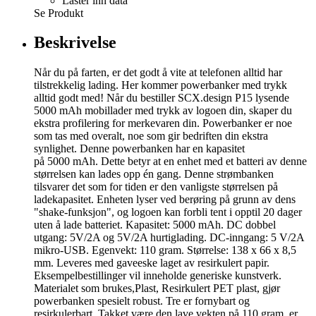
Laster inn data
Se Produkt
Beskrivelse
Når du på farten, er det godt å vite at telefonen alltid har
tilstrekkelig lading. Her kommer powerbanker med trykk
alltid godt med! Når du bestiller SCX.design P15 lysende
5000 mAh mobillader med trykk av logoen din, skaper du
ekstra profilering for merkevaren din. Powerbanker er noe
som tas med overalt, noe som gir bedriften din ekstra
synlighet. Denne powerbanken har en kapasitet
på 5000 mAh. Dette betyr at en enhet med et batteri av denne
størrelsen kan lades opp én gang. Denne strømbanken
tilsvarer det som for tiden er den vanligste størrelsen på
ladekapasitet. Enheten lyser ved berøring på grunn av dens
"shake-funksjon", og logoen kan forbli tent i opptil 20 dager
uten å lade batteriet. Kapasitet: 5000 mAh. DC dobbel
utgang: 5V/2A og 5V/2A hurtiglading. DC-inngang: 5 V/2A
mikro-USB. Egenvekt: 110 gram. Størrelse: 138 x 66 x 8,5
mm. Leveres med gaveeske laget av resirkulert papir.
Eksempelbestillinger vil inneholde generiske kunstverk.
Materialet som brukes,Plast, Resirkulert PET plast, gjør
powerbanken spesielt robust. Tre er fornybart og
resirkulerbart. Takket være den lave vekten på 110 gram, er