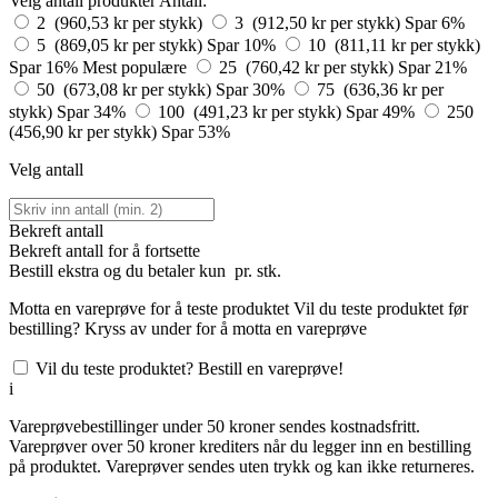
Velg antall produkter
Antall:
2 (960,53 kr per stykk)
3 (912,50 kr per stykk)
Spar 6%
5 (869,05 kr per stykk)
Spar 10%
10 (811,11 kr per stykk)
Spar 16%
Mest populære
25 (760,42 kr per stykk)
Spar 21%
50 (673,08 kr per stykk)
Spar 30%
75 (636,36 kr per
stykk)
Spar 34%
100 (491,23 kr per stykk)
Spar 49%
250
(456,90 kr per stykk)
Spar 53%
Velg antall
Bekreft antall
Bekreft antall for å fortsette
Bestill
ekstra og du betaler kun
pr. stk.
Motta en vareprøve for å teste produktet
Vil du teste produktet før
bestilling? Kryss av under for å motta en vareprøve
Vil du teste produktet? Bestill en vareprøve!
i
Vareprøvebestillinger under 50 kroner sendes kostnadsfritt.
Vareprøver over 50 kroner krediters når du legger inn en bestilling
på produktet. Vareprøver sendes uten trykk og kan ikke returneres.