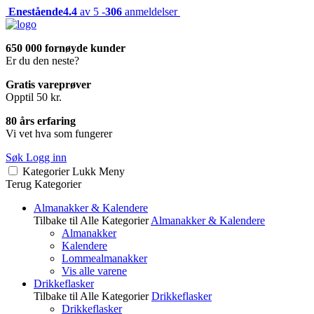
Enestående
4.4
av 5 -
306
anmeldelser
650 000 fornøyde kunder
Er du den neste?
Gratis vareprøver
Opptil 50 kr.
80 års erfaring
Vi vet hva som fungerer
Søk
Logg inn
Kategorier
Lukk
Meny
Terug
Kategorier
Almanakker & Kalendere
Tilbake til Alle Kategorier
Almanakker & Kalendere
Almanakker
Kalendere
Lommealmanakker
Vis alle varene
Drikkeflasker
Tilbake til Alle Kategorier
Drikkeflasker
Drikkeflasker