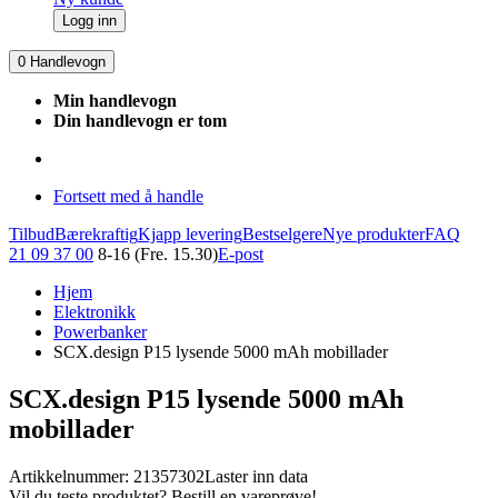
Logg inn
0
Handlevogn
Min handlevogn
Din handlevogn er tom
Fortsett med å handle
Tilbud
Bærekraftig
Kjapp levering
Bestselgere
Nye produkter
FAQ
21 09 37 00
8-16 (Fre. 15.30)
E-post
Hjem
Elektronikk
Powerbanker
SCX.design P15 lysende 5000 mAh mobillader
SCX.design P15 lysende 5000 mAh
mobillader
Artikkelnummer: 21357302
Laster inn data
Vil du teste produktet? Bestill en vareprøve!