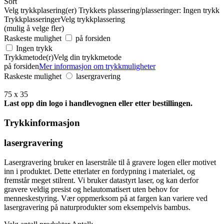
Sort
Velg trykkplasering(er)
Trykkets plassering/plasseringer:
Ingen trykk
Trykkplasseringer
Velg trykkplassering
(mulig å velge fler)
Raskeste mulighet
på forsiden
Ingen trykk
Trykkmetode(r)
Velg din trykkmetode
på forsiden
Mer informasjon om trykkmuligheter
Raskeste mulighet
lasergravering
75 x 35
Last opp din logo i handlevognen eller etter bestillingen.
Trykkinformasjon
lasergravering
Lasergravering bruker en laserstråle til å gravere logen eller motivet
inn i produktet. Dette etterlater en fordypning i materialet, og
fremstår meget stilrent. Vi bruker datastyrt laser, og kan derfor
gravere veldig presist og helautomatisert uten behov for
menneskestyring. Vær oppmerksom på at fargen kan variere ved
lasergravering på naturprodukter som eksempelvis bambus.