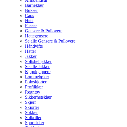
Armbåndsur
Barneklær
Bukser
Caps
Høst
Fleece
Gensere & Pullovere
Hettegensere
Se alle Gensere & Pullovere
Håndvifte
Hatter
Jakker
Softshelljakker
Se alle Jakker
Kjippkjappere
Lommebøker
Poloskjorter
Profilklær
Regntøy
Sikkerhetsklær
Skjerf
Skjorter
Sokker
Solbriller
Sportsklær