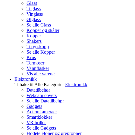
Glass
Teglass
Vinglass
Ølglass
Se alle Glass
Kopper og skåler
Kopper
Shakers
To go-kopp
Se alle Kopper
Krus
Termoser
Vannflasker
Vis alle varene
Elektronikk
Tilbake til Alle Kategorier
Elektronikk
Datatilbehør
Webcam covers
Se alle Datatilbehør
Gadgets
Actionkameraer
Smartklokker
VR briller
Se alle Gadgets
Hodetelefoner og ørepropper