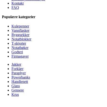
Kontakt
FAQ
Populære kategorier
Kulepenner
Vannflasker
Ryggsekker
Notatblokker
T-skjorter
Notatbøker
Godteri
Firmagaver
Jakker
Forklær
Paraplyer
Powerbanks
Handlenett
Glass
Gensere
Krus