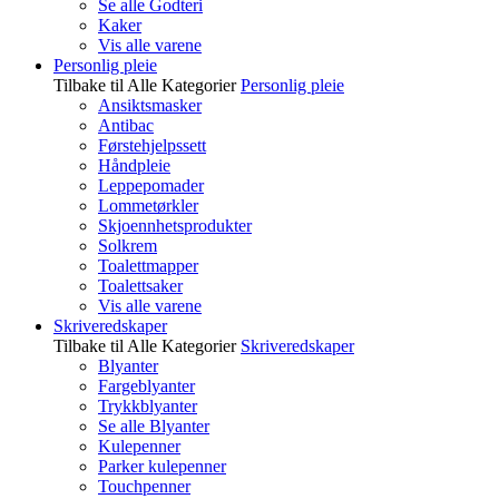
Se alle Godteri
Kaker
Vis alle varene
Personlig pleie
Tilbake til Alle Kategorier
Personlig pleie
Ansiktsmasker
Antibac
Førstehjelpssett
Håndpleie
Leppepomader
Lommetørkler
Skjoennhetsprodukter
Solkrem
Toalettmapper
Toalettsaker
Vis alle varene
Skriveredskaper
Tilbake til Alle Kategorier
Skriveredskaper
Blyanter
Fargeblyanter
Trykkblyanter
Se alle Blyanter
Kulepenner
Parker kulepenner
Touchpenner