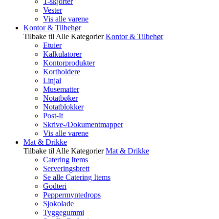
T-skjorter
Vester
Vis alle varene
Kontor & Tilbehør
Tilbake til Alle Kategorier
Kontor & Tilbehør
Etuier
Kalkulatorer
Kontorprodukter
Kortholdere
Linjal
Musematter
Notatbøker
Notatblokker
Post-It
Skrive-/Dokumentmapper
Vis alle varene
Mat & Drikke
Tilbake til Alle Kategorier
Mat & Drikke
Catering Items
Serveringsbrett
Se alle Catering Items
Godteri
Peppermyntedrops
Sjokolade
Tyggegummi