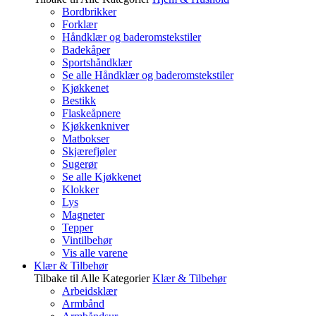
Bordbrikker
Forklær
Håndklær og baderomstekstiler
Badekåper
Sportshåndklær
Se alle Håndklær og baderomstekstiler
Kjøkkenet
Bestikk
Flaskeåpnere
Kjøkkenkniver
Matbokser
Skjærefjøler
Sugerør
Se alle Kjøkkenet
Klokker
Lys
Magneter
Tepper
Vintilbehør
Vis alle varene
Klær & Tilbehør
Tilbake til Alle Kategorier
Klær & Tilbehør
Arbeidsklær
Armbånd