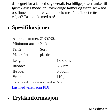
den egnet for å ta med seg overalt. Fra billige powerbanker til
førsteklasses modeller i forskjellige former og størrelser – hos
oss finner du alt! Trenger du hjelp med å treffe det rette
valget? Ta kontakt med oss!
Spesifikasjoner
Artikkelnummer:
21357302
Minimumsantall:
2 stk.
Farge:
Sort
Materiale:
plastic
Lengde:
13,80cm.
Bredde:
6,60cm.
Høyde:
0,85cm.
Vekt:
110 g.
Tåler vask i oppvaskmaskin
No
Last ned varen som PDF
Trykkinformasjon
Maksimalt