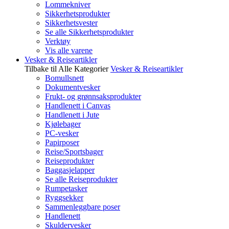
Lommekniver
Sikkerhetsprodukter
Sikkerhetsvester
Se alle Sikkerhetsprodukter
Verktøy
Vis alle varene
Vesker & Reiseartikler
Tilbake til Alle Kategorier
Vesker & Reiseartikler
Bomullsnett
Dokumentvesker
Frukt- og grønnsaksprodukter
Handlenett i Canvas
Handlenett i Jute
Kjølebager
PC-vesker
Papirposer
Reise/Sportsbager
Reiseprodukter
Baggasjelapper
Se alle Reiseprodukter
Rumpetasker
Ryggsekker
Sammenleggbare poser
Handlenett
Skuldervesker