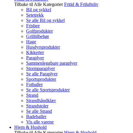
Tilbake til Alle Kategorier
Fritid & Friluftsliv
Bil og sykkel
Setetrekk
Se alle Bil og sykkel
Frisbee
Golfprodukter
Grilltilbehør
Hage
Husdyrsprodukter
Kikkerter
Paraplyer
Sammenleggbare paraplyer
Stormparaplyer
Se alle Paraplyer
Sportsprodukter
Fotballer
Se alle Sportsprodukter
Strand
Strandhåndklær
Strandstoler
Se alle Strand
Badeballer
Vis alle varene
Hjem & Hushold
Tilbake til Alle Kategorier
Hjem & Hushold