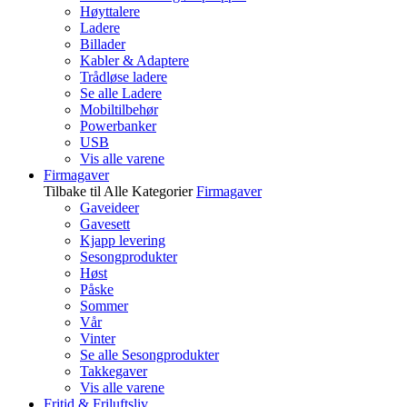
Høyttalere
Ladere
Billader
Kabler & Adaptere
Trådløse ladere
Se alle Ladere
Mobiltilbehør
Powerbanker
USB
Vis alle varene
Firmagaver
Tilbake til Alle Kategorier
Firmagaver
Gaveideer
Gavesett
Kjapp levering
Sesongprodukter
Høst
Påske
Sommer
Vår
Vinter
Se alle Sesongprodukter
Takkegaver
Vis alle varene
Fritid & Friluftsliv