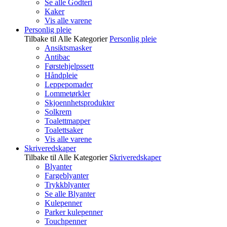
Se alle Godteri
Kaker
Vis alle varene
Personlig pleie
Tilbake til Alle Kategorier
Personlig pleie
Ansiktsmasker
Antibac
Førstehjelpssett
Håndpleie
Leppepomader
Lommetørkler
Skjoennhetsprodukter
Solkrem
Toalettmapper
Toalettsaker
Vis alle varene
Skriveredskaper
Tilbake til Alle Kategorier
Skriveredskaper
Blyanter
Fargeblyanter
Trykkblyanter
Se alle Blyanter
Kulepenner
Parker kulepenner
Touchpenner