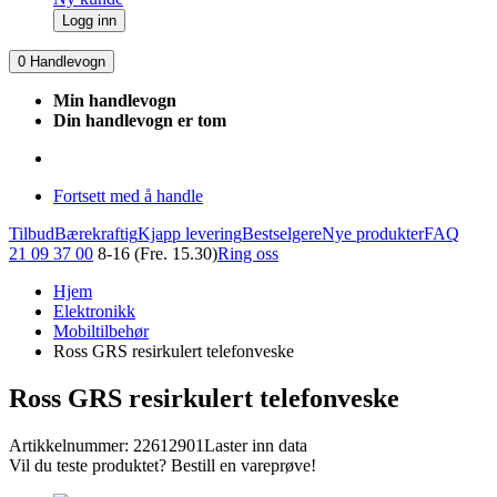
Logg inn
0
Handlevogn
Min handlevogn
Din handlevogn er tom
Fortsett med å handle
Tilbud
Bærekraftig
Kjapp levering
Bestselgere
Nye produkter
FAQ
21 09 37 00
8-16 (Fre. 15.30)
Ring oss
Hjem
Elektronikk
Mobiltilbehør
Ross GRS resirkulert telefonveske
Ross GRS resirkulert telefonveske
Artikkelnummer: 22612901
Laster inn data
Vil du teste produktet? Bestill en vareprøve!