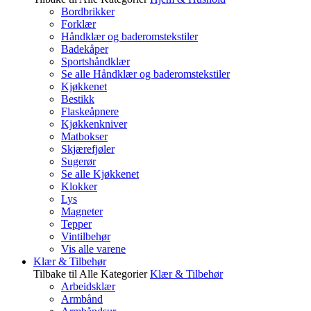
Bordbrikker
Forklær
Håndklær og baderomstekstiler
Badekåper
Sportshåndklær
Se alle Håndklær og baderomstekstiler
Kjøkkenet
Bestikk
Flaskeåpnere
Kjøkkenkniver
Matbokser
Skjærefjøler
Sugerør
Se alle Kjøkkenet
Klokker
Lys
Magneter
Tepper
Vintilbehør
Vis alle varene
Klær & Tilbehør
Tilbake til Alle Kategorier
Klær & Tilbehør
Arbeidsklær
Armbånd