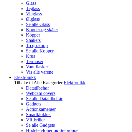
Glass
Teglass
Vinglass
Ølglass
Se alle Glass
Kopper og skåler
Kopper
Shakers
To go-kopp
Se alle Kopper
Krus
Termoser
Vannflasker
Vis alle varene
Elektronikk
Tilbake til Alle Kategorier
Elektronikk
Datatilbehør
Webcam covers
Se alle Datatilbehør
Gadgets
Actionkameraer
Smartklokker
VR briller
Se alle Gadgets
Hodetelefoner og ørepropper