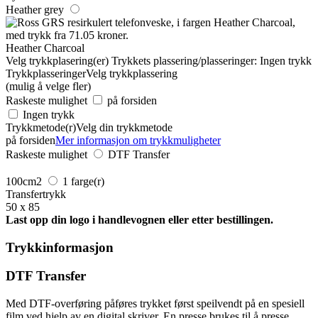
Heather grey
Heather Charcoal
Velg trykkplasering(er)
Trykkets plassering/plasseringer:
Ingen trykk
Trykkplasseringer
Velg trykkplassering
(mulig å velge fler)
Raskeste mulighet
på forsiden
Ingen trykk
Trykkmetode(r)
Velg din trykkmetode
på forsiden
Mer informasjon om trykkmuligheter
Raskeste mulighet
DTF Transfer
100cm2
1 farge(r)
Transfertrykk
50 x 85
Last opp din logo i handlevognen eller etter bestillingen.
Trykkinformasjon
DTF Transfer
Med DTF-overføring påføres trykket først speilvendt på en spesiell
film ved hjelp av en digital skriver. En presse brukes til å presse