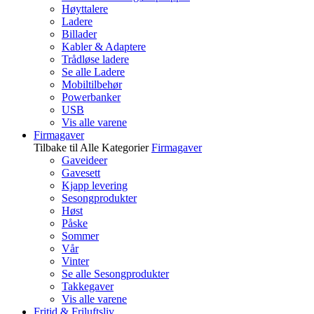
Høyttalere
Ladere
Billader
Kabler & Adaptere
Trådløse ladere
Se alle Ladere
Mobiltilbehør
Powerbanker
USB
Vis alle varene
Firmagaver
Tilbake til Alle Kategorier
Firmagaver
Gaveideer
Gavesett
Kjapp levering
Sesongprodukter
Høst
Påske
Sommer
Vår
Vinter
Se alle Sesongprodukter
Takkegaver
Vis alle varene
Fritid & Friluftsliv