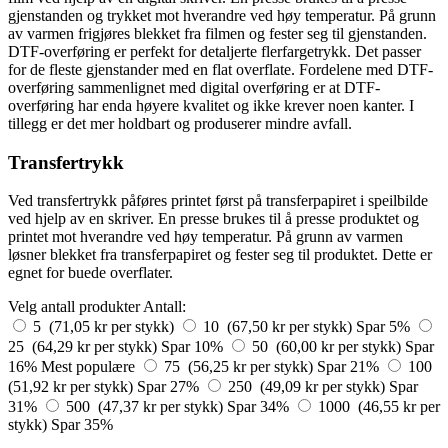
gjenstanden og trykket mot hverandre ved høy temperatur. På grunn
av varmen frigjøres blekket fra filmen og fester seg til gjenstanden.
DTF-overføring er perfekt for detaljerte flerfargetrykk. Det passer
for de fleste gjenstander med en flat overflate. Fordelene med DTF-
overføring sammenlignet med digital overføring er at DTF-
overføring har enda høyere kvalitet og ikke krever noen kanter. I
tillegg er det mer holdbart og produserer mindre avfall.
Transfertrykk
Ved transfertrykk påføres printet først på transferpapiret i speilbilde
ved hjelp av en skriver. En presse brukes til å presse produktet og
printet mot hverandre ved høy temperatur. På grunn av varmen
løsner blekket fra transferpapiret og fester seg til produktet. Dette er
egnet for buede overflater.
Velg antall produkter
Antall:
5 (71,05 kr per stykk)
10 (67,50 kr per stykk)
Spar 5%
25 (64,29 kr per stykk)
Spar 10%
50 (60,00 kr per stykk)
Spar
16%
Mest populære
75 (56,25 kr per stykk)
Spar 21%
100
(51,92 kr per stykk)
Spar 27%
250 (49,09 kr per stykk)
Spar
31%
500 (47,37 kr per stykk)
Spar 34%
1000 (46,55 kr per
stykk)
Spar 35%