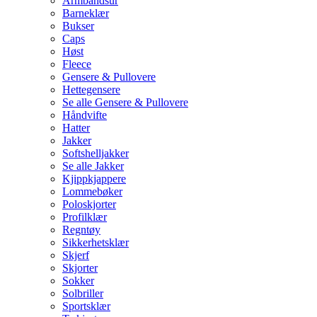
Armbåndsur
Barneklær
Bukser
Caps
Høst
Fleece
Gensere & Pullovere
Hettegensere
Se alle Gensere & Pullovere
Håndvifte
Hatter
Jakker
Softshelljakker
Se alle Jakker
Kjippkjappere
Lommebøker
Poloskjorter
Profilklær
Regntøy
Sikkerhetsklær
Skjerf
Skjorter
Sokker
Solbriller
Sportsklær