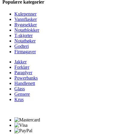
Populære kategorier
Kulepenner
Vannflasker
Ryggsekker
Notatblokker
T-skjorter
Notatbøker
Godteri
Firmagaver
Jakker
Forklær
Paraplyer
Powerbanks
Handlenett
Glass
Gensere
Krus