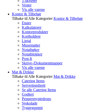
T-skjorter
Vester
Vis alle varene
Kontor & Tilbehør
Tilbake til Alle Kategorier
Kontor & Tilbehør
Etuier
Kalkulatorer
Kontorprodukter
Kortholdere
Linjal
Musematter
Notatbøker
Notatblokker
Post-It
Skrive-/Dokumentmapper
Vis alle varene
Mat & Drikke
Tilbake til Alle Kategorier
Mat & Drikke
Catering Items
Serveringsbrett
Se alle Catering Items
Godteri
Peppermyntedrops
Sjokolade
Tyggegummi