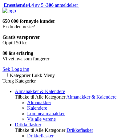
Enestående
4.4
av 5 -
306
anmeldelser
650 000 fornøyde kunder
Er du den neste?
Gratis vareprøver
Opptil 50 kr.
80 års erfaring
Vi vet hva som fungerer
Søk
Logg inn
Kategorier
Lukk
Meny
Terug
Kategorier
Almanakker & Kalendere
Tilbake til Alle Kategorier
Almanakker & Kalendere
Almanakker
Kalendere
Lommealmanakker
Vis alle varene
Drikkeflasker
Tilbake til Alle Kategorier
Drikkeflasker
Drikkeflasker