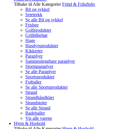
Tilbake til Alle Kategorier
Fritid & Friluftsliv
Bil og sykkel
Setetrekk
Se alle Bil og sykkel
Frisbee
Golfprodukter
Grilltilbehør
Hage
Husdyrsprodukter
Kikkerter
Paraplyer
Sammenleggbare paraplyer
Stormparaplyer
Se alle Paraplyer
Sportsprodukter
Fotballer
Se alle Sportsprodukter
Strand
Strandhåndklær
Strandstoler
Se alle Strand
Badeballer
Vis alle varene
Hjem & Hushold
Tilbake til Alle Kategorier
Hjem & Hushold