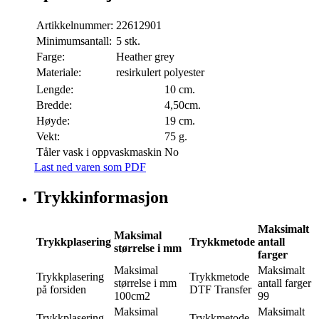
Artikkelnummer:
22612901
Minimumsantall:
5 stk.
Farge:
Heather grey
Materiale:
resirkulert polyester
Lengde:
10 cm.
Bredde:
4,50cm.
Høyde:
19 cm.
Vekt:
75 g.
Tåler vask i oppvaskmaskin
No
Last ned varen som PDF
Trykkinformasjon
Maksimalt
Maksimal
Trykkplasering
Trykkmetode
antall
størrelse i mm
farger
Maksimal
Maksimalt
Trykkplasering
Trykkmetode
størrelse i mm
antall farger
på forsiden
DTF Transfer
100cm2
99
Maksimal
Maksimalt
Trykkplasering
Trykkmetode