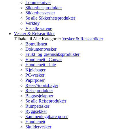
Lommekniver
Sikkerhetsprodukter
Sikkerhetsvester
Se alle Sikkerhetsprodukter
Verktøy
Vis alle varene
Vesker & Reiseartikler
Tilbake til Alle Kategorier
Vesker & Reiseartikler
Bomullsnett
Dokumentvesker
Frukt- og grønnsaksprodukter
Handlenett i Canvas
Handlenett i Jute
Kjølebager
PC-vesker
Papirposer
Reise/Sportsbager
Reiseprodukter
Baggasjelapper
Se alle Reiseprodukter
Rumpetasker
Ryggsekker
Sammenleggbare poser
Handlenett
Skuldervesker