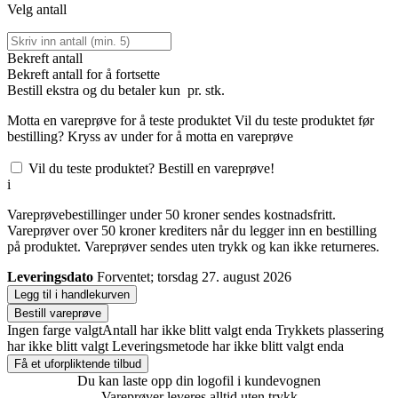
Velg antall
Bekreft antall
Bekreft antall for å fortsette
Bestill
ekstra og du betaler kun
pr. stk.
Motta en vareprøve for å teste produktet
Vil du teste produktet før
bestilling? Kryss av under for å motta en vareprøve
Vil du teste produktet? Bestill en vareprøve!
i
Vareprøvebestillinger under 50 kroner sendes kostnadsfritt.
Vareprøver over 50 kroner krediters når du legger inn en bestilling
på produktet. Vareprøver sendes uten trykk og kan ikke returneres.
Leveringsdato
Forventet; torsdag 27. august 2026
Legg til i handlekurven
Bestill vareprøve
Ingen farge valgt
Antall har ikke blitt valgt enda
Trykkets plassering
har ikke blitt valgt
Leveringsmetode har ikke blitt valgt enda
Få et uforpliktende tilbud
Du kan laste opp din logofil i kundevognen
Vareprøver leveres alltid uten trykk