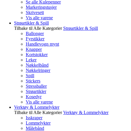
Se alle Kulepenner
Markeringstusjer
Skrivesett
Vis alle varene
Strøartikler & Spill
Tilbake til Alle Kategorier
Strøartikler & Spill
Ballonger
Fyrstikker
Handlevogn mynt
Knapper
Kortstokker
Leker
Nøkkelbånd
Nøkkelringer
Spill
Stickers
Stressballer
Strøartikler
Kosedyr
Vis alle varene
Verktøy & Lommelykter
Tilbake til Alle Kategorier
Verktøy & Lommelykter
Isskraper
Lommelykter
Målebånd