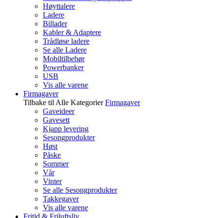
Høyttalere
Ladere
Billader
Kabler & Adaptere
Trådløse ladere
Se alle Ladere
Mobiltilbehør
Powerbanker
USB
Vis alle varene
Firmagaver
Tilbake til Alle Kategorier
Firmagaver
Gaveideer
Gavesett
Kjapp levering
Sesongprodukter
Høst
Påske
Sommer
Vår
Vinter
Se alle Sesongprodukter
Takkegaver
Vis alle varene
Fritid & Friluftsliv