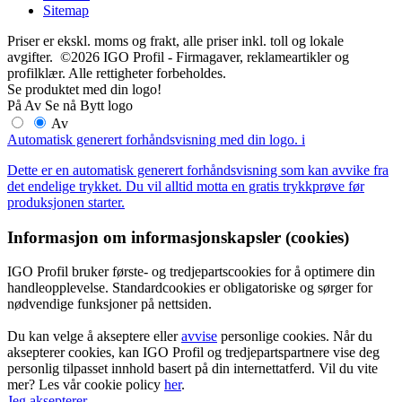
Sitemap
Priser er ekskl. moms og frakt, alle priser inkl. toll og lokale
avgifter. ©2026 IGO Profil - Firmagaver, reklameartikler og
profilklær. Alle rettigheter forbeholdes.
Se produktet med din logo!
På
Av
Se nå
Bytt logo
Av
Automatisk generert forhåndsvisning med din logo.
i
Dette er en automatisk generert forhåndsvisning som kan avvike fra
det endelige trykket. Du vil alltid motta en gratis trykkprøve før
produksjonen starter.
Informasjon om informasjonskapsler (cookies)
IGO Profil bruker første- og tredjepartscookies for å optimere din
handleopplevelse. Standardcookies er obligatoriske og sørger for
nødvendige funksjoner på nettsiden.
Du kan velge å akseptere eller
avvise
personlige cookies. Når du
aksepterer cookies, kan IGO Profil og tredjepartspartnere vise deg
personlig tilpasset innhold basert på din internettatferd. Vil du vite
mer? Les vår cookie policy
her
.
Jeg aksepterer