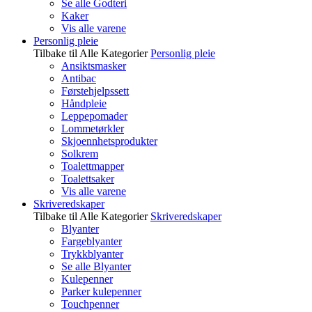
Se alle Godteri
Kaker
Vis alle varene
Personlig pleie
Tilbake til Alle Kategorier
Personlig pleie
Ansiktsmasker
Antibac
Førstehjelpssett
Håndpleie
Leppepomader
Lommetørkler
Skjoennhetsprodukter
Solkrem
Toalettmapper
Toalettsaker
Vis alle varene
Skriveredskaper
Tilbake til Alle Kategorier
Skriveredskaper
Blyanter
Fargeblyanter
Trykkblyanter
Se alle Blyanter
Kulepenner
Parker kulepenner
Touchpenner