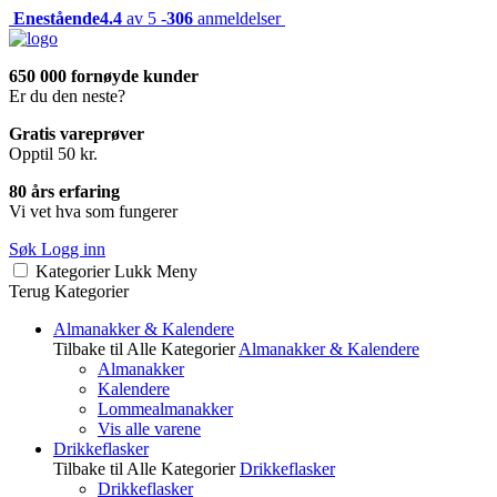
Enestående
4.4
av 5 -
306
anmeldelser
650 000 fornøyde kunder
Er du den neste?
Gratis vareprøver
Opptil 50 kr.
80 års erfaring
Vi vet hva som fungerer
Søk
Logg inn
Kategorier
Lukk
Meny
Terug
Kategorier
Almanakker & Kalendere
Tilbake til Alle Kategorier
Almanakker & Kalendere
Almanakker
Kalendere
Lommealmanakker
Vis alle varene
Drikkeflasker
Tilbake til Alle Kategorier
Drikkeflasker
Drikkeflasker