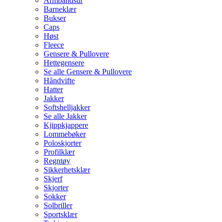
Armbåndsur
Barneklær
Bukser
Caps
Høst
Fleece
Gensere & Pullovere
Hettegensere
Se alle Gensere & Pullovere
Håndvifte
Hatter
Jakker
Softshelljakker
Se alle Jakker
Kjippkjappere
Lommebøker
Poloskjorter
Profilklær
Regntøy
Sikkerhetsklær
Skjerf
Skjorter
Sokker
Solbriller
Sportsklær