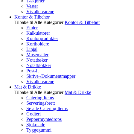
T-skjorter
Vester
Vis alle varene
Kontor & Tilbehør
Tilbake til Alle Kategorier
Kontor & Tilbehør
Etuier
Kalkulatorer
Kontorprodukter
Kortholdere
Linjal
Musematter
Notatbøker
Notatblokker
Post-It
Skrive-/Dokumentmapper
Vis alle varene
Mat & Drikke
Tilbake til Alle Kategorier
Mat & Drikke
Catering Items
Serveringsbrett
Se alle Catering Items
Godteri
Peppermyntedrops
Sjokolade
Tyggegummi