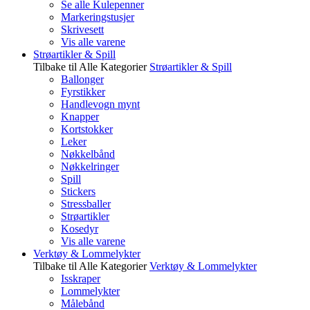
Se alle Kulepenner
Markeringstusjer
Skrivesett
Vis alle varene
Strøartikler & Spill
Tilbake til Alle Kategorier
Strøartikler & Spill
Ballonger
Fyrstikker
Handlevogn mynt
Knapper
Kortstokker
Leker
Nøkkelbånd
Nøkkelringer
Spill
Stickers
Stressballer
Strøartikler
Kosedyr
Vis alle varene
Verktøy & Lommelykter
Tilbake til Alle Kategorier
Verktøy & Lommelykter
Isskraper
Lommelykter
Målebånd