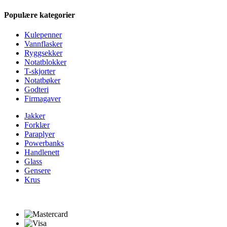
Populære kategorier
Kulepenner
Vannflasker
Ryggsekker
Notatblokker
T-skjorter
Notatbøker
Godteri
Firmagaver
Jakker
Forklær
Paraplyer
Powerbanks
Handlenett
Glass
Gensere
Krus