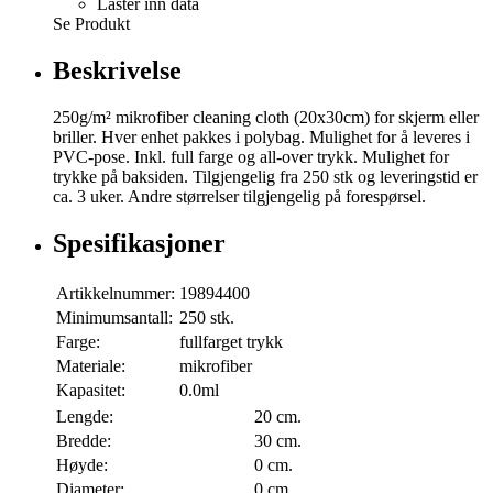
Laster inn data
Se Produkt
Beskrivelse
250g/m² mikrofiber cleaning cloth (20x30cm) for skjerm eller
briller. Hver enhet pakkes i polybag. Mulighet for å leveres i
PVC-pose. Inkl. full farge og all-over trykk. Mulighet for
trykke på baksiden. Tilgjengelig fra 250 stk og leveringstid er
ca. 3 uker. Andre størrelser tilgjengelig på forespørsel.
Spesifikasjoner
Artikkelnummer:
19894400
Minimumsantall:
250 stk.
Farge:
fullfarget trykk
Materiale:
mikrofiber
Kapasitet:
0.0ml
Lengde:
20 cm.
Bredde:
30 cm.
Høyde:
0 cm.
Diameter:
0 cm.