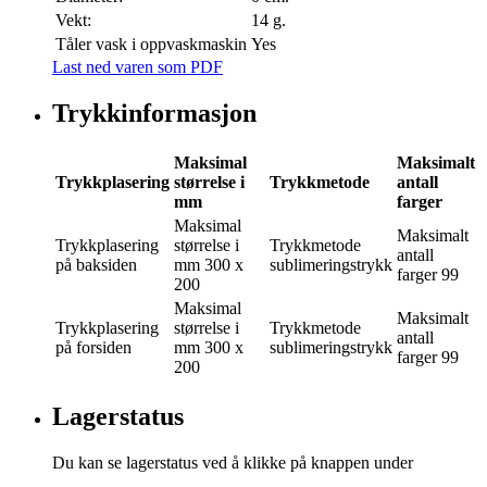
Vekt:
14 g.
Tåler vask i oppvaskmaskin
Yes
Last ned varen som PDF
Trykkinformasjon
Maksimal
Maksimalt
Trykkplasering
størrelse i
Trykkmetode
antall
mm
farger
Maksimal
Maksimalt
Trykkplasering
størrelse i
Trykkmetode
antall
på baksiden
mm
300 x
sublimeringstrykk
farger
99
200
Maksimal
Maksimalt
Trykkplasering
størrelse i
Trykkmetode
antall
på forsiden
mm
300 x
sublimeringstrykk
farger
99
200
Lagerstatus
Du kan se lagerstatus ved å klikke på knappen under