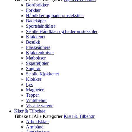
Bordbrikker
Forklær
Håndklær og baderomstekstiler
Badekåper
Sportshåndklær
Se alle Håndklær og baderomstekstiler
Kjøkkenet
Bestikk
Flaskeåpnere
Kjøkkenkniver
Matbokser
Skjærefjøler
Sugerør
Se alle Kjøkkenet
Klokker
Lys
Magneter
Tepper
Vintilbehør
Vis alle varene
Klær & Tilbehør
Tilbake til Alle Kategorier
Klær & Tilbehør
Arbeidsklær
Armbånd