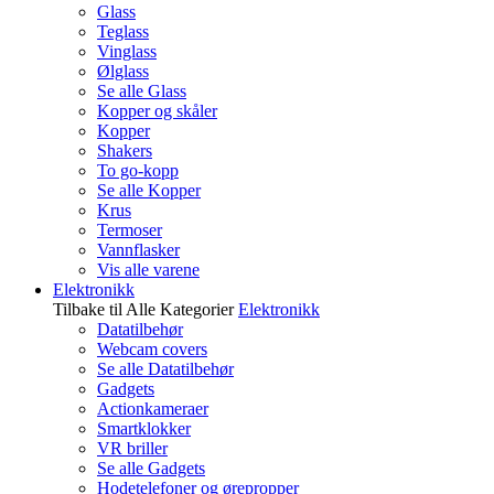
Glass
Teglass
Vinglass
Ølglass
Se alle Glass
Kopper og skåler
Kopper
Shakers
To go-kopp
Se alle Kopper
Krus
Termoser
Vannflasker
Vis alle varene
Elektronikk
Tilbake til Alle Kategorier
Elektronikk
Datatilbehør
Webcam covers
Se alle Datatilbehør
Gadgets
Actionkameraer
Smartklokker
VR briller
Se alle Gadgets
Hodetelefoner og ørepropper