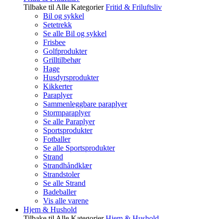
Tilbake til Alle Kategorier
Fritid & Friluftsliv
Bil og sykkel
Setetrekk
Se alle Bil og sykkel
Frisbee
Golfprodukter
Grilltilbehør
Hage
Husdyrsprodukter
Kikkerter
Paraplyer
Sammenleggbare paraplyer
Stormparaplyer
Se alle Paraplyer
Sportsprodukter
Fotballer
Se alle Sportsprodukter
Strand
Strandhåndklær
Strandstoler
Se alle Strand
Badeballer
Vis alle varene
Hjem & Hushold
Tilbake til Alle Kategorier
Hjem & Hushold