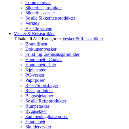
Lommekniver
Sikkerhetsprodukter
Sikkerhetsvester
Se alle Sikkerhetsprodukter
Verktøy
Vis alle varene
Vesker & Reiseartikler
Tilbake til Alle Kategorier
Vesker & Reiseartikler
Bomullsnett
Dokumentvesker
Frukt- og grønnsaksprodukter
Handlenett i Canvas
Handlenett i Jute
Kjølebager
PC-vesker
Papirposer
Reise/Sportsbager
Reiseprodukter
Baggasjelapper
Se alle Reiseprodukter
Rumpetasker
Ryggsekker
Sammenleggbare poser
Handlenett
Skuldervesker