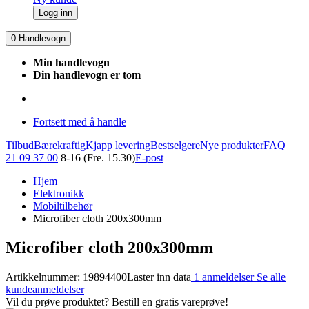
Logg inn
0
Handlevogn
Min handlevogn
Din handlevogn er tom
Fortsett med å handle
Tilbud
Bærekraftig
Kjapp levering
Bestselgere
Nye produkter
FAQ
21 09 37 00
8-16 (Fre. 15.30)
E-post
Hjem
Elektronikk
Mobiltilbehør
Microfiber cloth 200x300mm
Microfiber cloth 200x300mm
Artikkelnummer: 19894400
Laster inn data
1 anmeldelser
Se alle
kundeanmeldelser
Vil du prøve produktet? Bestill en gratis vareprøve!