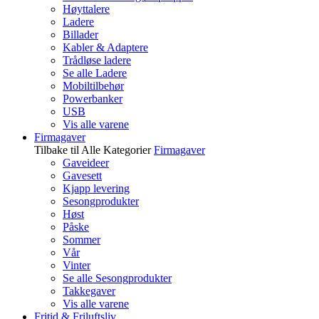
Høyttalere
Ladere
Billader
Kabler & Adaptere
Trådløse ladere
Se alle Ladere
Mobiltilbehør
Powerbanker
USB
Vis alle varene
Firmagaver
Tilbake til Alle Kategorier
Firmagaver
Gaveideer
Gavesett
Kjapp levering
Sesongprodukter
Høst
Påske
Sommer
Vår
Vinter
Se alle Sesongprodukter
Takkegaver
Vis alle varene
Fritid & Friluftsliv