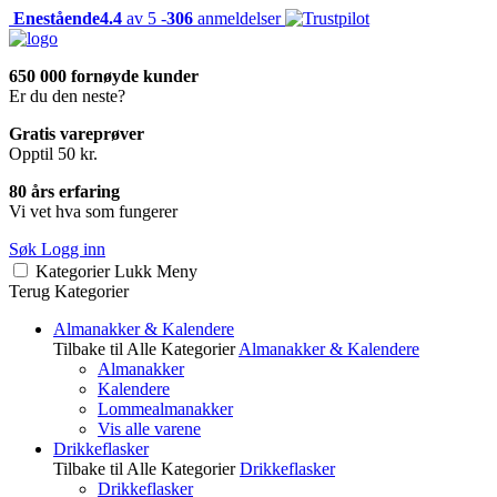
Enestående
4.4
av 5 -
306
anmeldelser
650 000 fornøyde kunder
Er du den neste?
Gratis vareprøver
Opptil 50 kr.
80 års erfaring
Vi vet hva som fungerer
Søk
Logg inn
Kategorier
Lukk
Meny
Terug
Kategorier
Almanakker & Kalendere
Tilbake til Alle Kategorier
Almanakker & Kalendere
Almanakker
Kalendere
Lommealmanakker
Vis alle varene
Drikkeflasker
Tilbake til Alle Kategorier
Drikkeflasker
Drikkeflasker