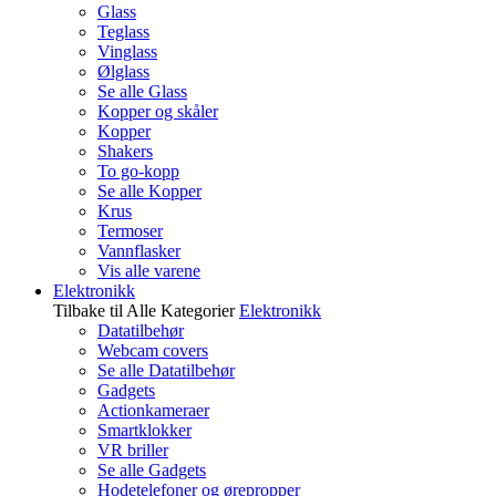
Glass
Teglass
Vinglass
Ølglass
Se alle Glass
Kopper og skåler
Kopper
Shakers
To go-kopp
Se alle Kopper
Krus
Termoser
Vannflasker
Vis alle varene
Elektronikk
Tilbake til Alle Kategorier
Elektronikk
Datatilbehør
Webcam covers
Se alle Datatilbehør
Gadgets
Actionkameraer
Smartklokker
VR briller
Se alle Gadgets
Hodetelefoner og ørepropper