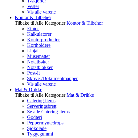
T-skjorter
Vester
Vis alle varene
Kontor & Tilbehør
Tilbake til Alle Kategorier
Kontor & Tilbehør
Etuier
Kalkulatorer
Kontorprodukter
Kortholdere
Linjal
Musematter
Notatbøker
Notatblokker
Post-It
Skrive-/Dokumentmapper
Vis alle varene
Mat & Drikke
Tilbake til Alle Kategorier
Mat & Drikke
Catering Items
Serveringsbrett
Se alle Catering Items
Godteri
Peppermyntedrops
Sjokolade
Tyggegummi