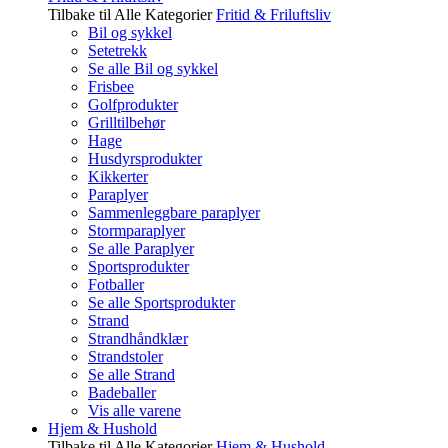
Tilbake til Alle Kategorier
Fritid & Friluftsliv
Bil og sykkel
Setetrekk
Se alle Bil og sykkel
Frisbee
Golfprodukter
Grilltilbehør
Hage
Husdyrsprodukter
Kikkerter
Paraplyer
Sammenleggbare paraplyer
Stormparaplyer
Se alle Paraplyer
Sportsprodukter
Fotballer
Se alle Sportsprodukter
Strand
Strandhåndklær
Strandstoler
Se alle Strand
Badeballer
Vis alle varene
Hjem & Hushold
Tilbake til Alle Kategorier
Hjem & Hushold