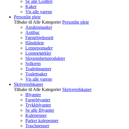
Se alle Godteri
Kaker
Vis alle varene
Personlig pleie
Tilbake til Alle Kategorier
Personlig pleie
Ansiktsmasker
Antibac
Førstehjelpssett
Håndpleie
Leppepomader
Lommetørkler
Skjoennhetsprodukter
Solkrem
Toalettmapper
Toalettsaker
Vis alle varene
Skriveredskaper
Tilbake til Alle Kategorier
Skriveredskaper
Blyanter
Fargeblyanter
Trykkblyanter
Se alle Blyanter
Kulepenner
Parker kulepenner
Touchpenner