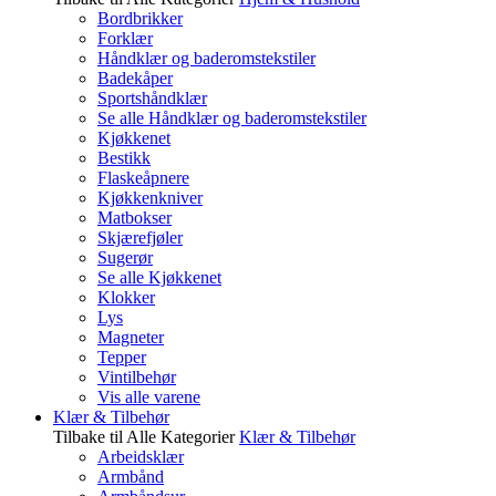
Bordbrikker
Forklær
Håndklær og baderomstekstiler
Badekåper
Sportshåndklær
Se alle Håndklær og baderomstekstiler
Kjøkkenet
Bestikk
Flaskeåpnere
Kjøkkenkniver
Matbokser
Skjærefjøler
Sugerør
Se alle Kjøkkenet
Klokker
Lys
Magneter
Tepper
Vintilbehør
Vis alle varene
Klær & Tilbehør
Tilbake til Alle Kategorier
Klær & Tilbehør
Arbeidsklær
Armbånd