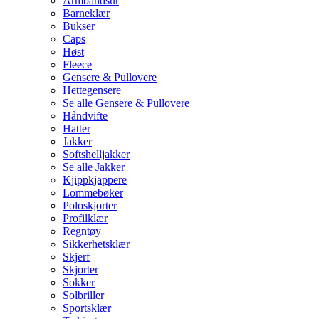
Armbåndsur
Barneklær
Bukser
Caps
Høst
Fleece
Gensere & Pullovere
Hettegensere
Se alle Gensere & Pullovere
Håndvifte
Hatter
Jakker
Softshelljakker
Se alle Jakker
Kjippkjappere
Lommebøker
Poloskjorter
Profilklær
Regntøy
Sikkerhetsklær
Skjerf
Skjorter
Sokker
Solbriller
Sportsklær