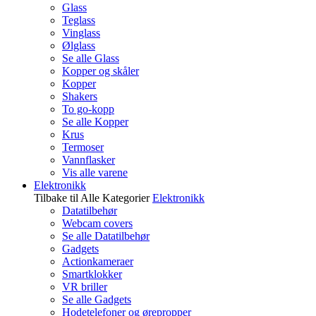
Glass
Teglass
Vinglass
Ølglass
Se alle Glass
Kopper og skåler
Kopper
Shakers
To go-kopp
Se alle Kopper
Krus
Termoser
Vannflasker
Vis alle varene
Elektronikk
Tilbake til Alle Kategorier
Elektronikk
Datatilbehør
Webcam covers
Se alle Datatilbehør
Gadgets
Actionkameraer
Smartklokker
VR briller
Se alle Gadgets
Hodetelefoner og ørepropper