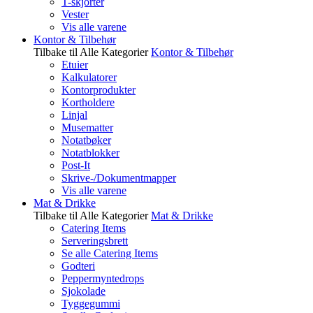
T-skjorter
Vester
Vis alle varene
Kontor & Tilbehør
Tilbake til Alle Kategorier
Kontor & Tilbehør
Etuier
Kalkulatorer
Kontorprodukter
Kortholdere
Linjal
Musematter
Notatbøker
Notatblokker
Post-It
Skrive-/Dokumentmapper
Vis alle varene
Mat & Drikke
Tilbake til Alle Kategorier
Mat & Drikke
Catering Items
Serveringsbrett
Se alle Catering Items
Godteri
Peppermyntedrops
Sjokolade
Tyggegummi