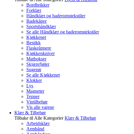
Bordbrikker
Forklær
Håndklær og baderomstekstiler
Badekåper
Sportshåndklær
Se alle Håndklær og baderomstekstiler
Kjøkkenet
Bestikk
Flaskeåpnere
Kjøkkenkniver
Matbokser
Skjærefjøler
Sugerør
Se alle Kjøkkenet
Klokker
Lys
Magneter
Tepper
Vintilbehør
Vis alle varene
Klær & Tilbehør
Tilbake til Alle Kategorier
Klær & Tilbehør
Arbeidsklær
Armbånd