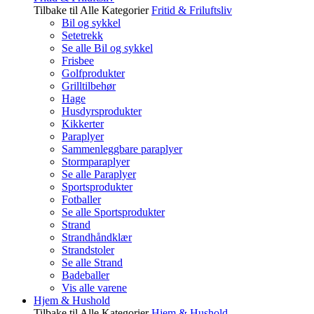
Tilbake til Alle Kategorier
Fritid & Friluftsliv
Bil og sykkel
Setetrekk
Se alle Bil og sykkel
Frisbee
Golfprodukter
Grilltilbehør
Hage
Husdyrsprodukter
Kikkerter
Paraplyer
Sammenleggbare paraplyer
Stormparaplyer
Se alle Paraplyer
Sportsprodukter
Fotballer
Se alle Sportsprodukter
Strand
Strandhåndklær
Strandstoler
Se alle Strand
Badeballer
Vis alle varene
Hjem & Hushold
Tilbake til Alle Kategorier
Hjem & Hushold