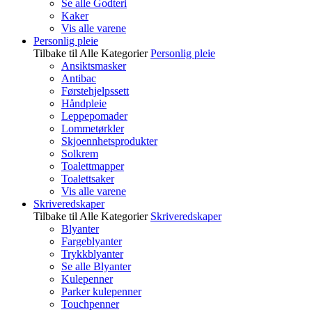
Se alle Godteri
Kaker
Vis alle varene
Personlig pleie
Tilbake til Alle Kategorier
Personlig pleie
Ansiktsmasker
Antibac
Førstehjelpssett
Håndpleie
Leppepomader
Lommetørkler
Skjoennhetsprodukter
Solkrem
Toalettmapper
Toalettsaker
Vis alle varene
Skriveredskaper
Tilbake til Alle Kategorier
Skriveredskaper
Blyanter
Fargeblyanter
Trykkblyanter
Se alle Blyanter
Kulepenner
Parker kulepenner
Touchpenner