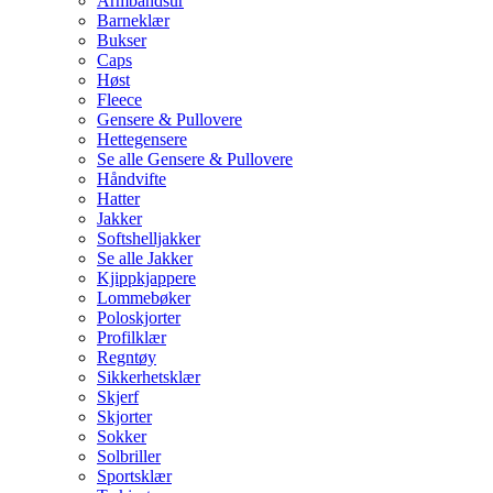
Armbåndsur
Barneklær
Bukser
Caps
Høst
Fleece
Gensere & Pullovere
Hettegensere
Se alle Gensere & Pullovere
Håndvifte
Hatter
Jakker
Softshelljakker
Se alle Jakker
Kjippkjappere
Lommebøker
Poloskjorter
Profilklær
Regntøy
Sikkerhetsklær
Skjerf
Skjorter
Sokker
Solbriller
Sportsklær