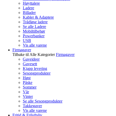
Høyttalere
Ladere
Billader
Kabler & Adaptere
Trådløse ladere
Se alle Ladere
Mobiltilbehør
Powerbanker
USB
Vis alle varene
Firmagaver
Tilbake til Alle Kategorier
Firmagaver
Gaveideer
Gavesett
Kjapp levering
Sesongprodukter
Høst
Påske
Sommer
Vår
Vinter
Se alle Sesongprodukter
Takkegaver
Vis alle varene
Fritid & Friluftsliv