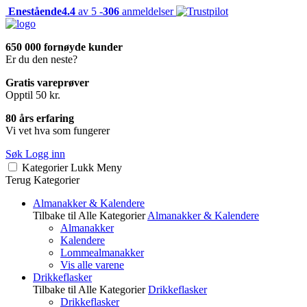
Enestående
4.4
av 5 -
306
anmeldelser
650 000 fornøyde kunder
Er du den neste?
Gratis vareprøver
Opptil 50 kr.
80 års erfaring
Vi vet hva som fungerer
Søk
Logg inn
Kategorier
Lukk
Meny
Terug
Kategorier
Almanakker & Kalendere
Tilbake til Alle Kategorier
Almanakker & Kalendere
Almanakker
Kalendere
Lommealmanakker
Vis alle varene
Drikkeflasker
Tilbake til Alle Kategorier
Drikkeflasker
Drikkeflasker