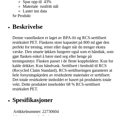
Spar opp til 43%
Materiale rustfritt stål
Laster inn data
Se Produkt
Beskrivelse
Denne vannflasken er laget av BPA-fri og RCS-sertifisert
resirkulert PET. Flaskens store kapasitet på 800 ml gjør den
perfekt for trening, reiser eller dager når du trenger ekstra
væske. Den smarte løkken fungerer også som et håndtak, som
gjør flasken enkel å bære med seg eller henge på
treningsutstyr. Flasken passer i de fleste koppholdere. Kun for
kalde drikker. Kun håndvask. Sertifisert i henhold til RCS
(Recycled Claim Standard), RCS-sertifiseringen garanterer at
hele forsyningskjeden av resirkulerte materialer er sertifisert.
Det totale resirkulerte innholdet er basert på produktets totale
vekt. Dette produktet inneholder 68 % RCS-sertifisert
resirkulert PET.
Spesifikasjoner
Artikkelnummer:
22730604