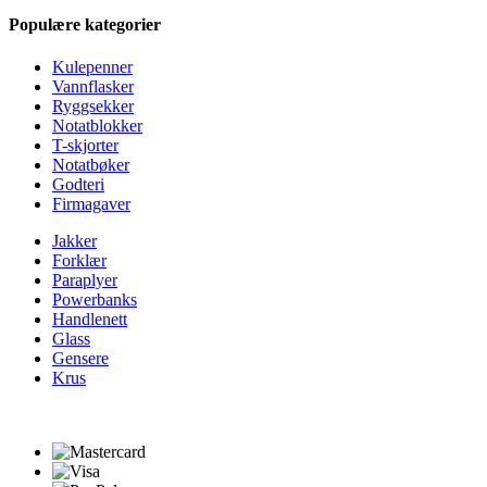
Populære kategorier
Kulepenner
Vannflasker
Ryggsekker
Notatblokker
T-skjorter
Notatbøker
Godteri
Firmagaver
Jakker
Forklær
Paraplyer
Powerbanks
Handlenett
Glass
Gensere
Krus