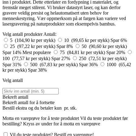
inn i produktet. Dette etterlater en fordypning i materialet, og
fremstår meget stilrent. Vi bruker datastyrt laser, og kan derfor
gravere veldig presist og helautomatisert uten behov for
menneskestyring. Vær oppmerksom på at fargen kan variere ved
lasergravering på naturprodukter som eksempelvis bambus.
Velg antall produkter
Antall:
5 (104,90 kr per stykk)
10 (99,65 kr per stykk)
Spar 6%
25 (97,22 kr per stykk)
Spar 8%
50 (90,60 kr per stykk)
Spar 14%
Mest populære
75 (84,81 kr per stykk)
Spar 20%
100 (77,57 kr per stykk)
Spar 27%
250 (72,51 kr per stykk)
Spar 31%
500 (67,83 kr per stykk)
Spar 36%
1000 (65,42
kr per stykk)
Spar 38%
Velg antall
Bekreft antall
Bekreft antall for å fortsette
Bestill
ekstra og du betaler kun
pr. stk.
Motta en vareprøve for å teste produktet
Vil du teste produktet før
bestilling? Kryss av under for å motta en vareprøve
Vil du teste produktet? Bestill en vareprøve!