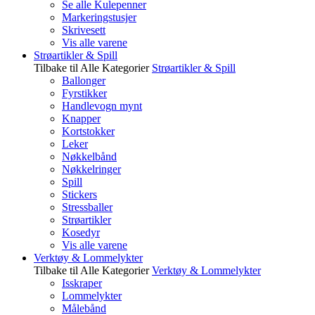
Se alle Kulepenner
Markeringstusjer
Skrivesett
Vis alle varene
Strøartikler & Spill
Tilbake til Alle Kategorier
Strøartikler & Spill
Ballonger
Fyrstikker
Handlevogn mynt
Knapper
Kortstokker
Leker
Nøkkelbånd
Nøkkelringer
Spill
Stickers
Stressballer
Strøartikler
Kosedyr
Vis alle varene
Verktøy & Lommelykter
Tilbake til Alle Kategorier
Verktøy & Lommelykter
Isskraper
Lommelykter
Målebånd