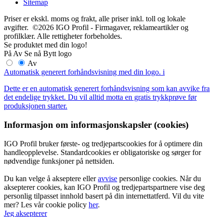
Sitemap
Priser er ekskl. moms og frakt, alle priser inkl. toll og lokale
avgifter. ©2026 IGO Profil - Firmagaver, reklameartikler og
profilklær. Alle rettigheter forbeholdes.
Se produktet med din logo!
På
Av
Se nå
Bytt logo
Av
Automatisk generert forhåndsvisning med din logo.
i
Dette er en automatisk generert forhåndsvisning som kan avvike fra
det endelige trykket. Du vil alltid motta en gratis trykkprøve før
produksjonen starter.
Informasjon om informasjonskapsler (cookies)
IGO Profil bruker første- og tredjepartscookies for å optimere din
handleopplevelse. Standardcookies er obligatoriske og sørger for
nødvendige funksjoner på nettsiden.
Du kan velge å akseptere eller
avvise
personlige cookies. Når du
aksepterer cookies, kan IGO Profil og tredjepartspartnere vise deg
personlig tilpasset innhold basert på din internettatferd. Vil du vite
mer? Les vår cookie policy
her
.
Jeg aksepterer