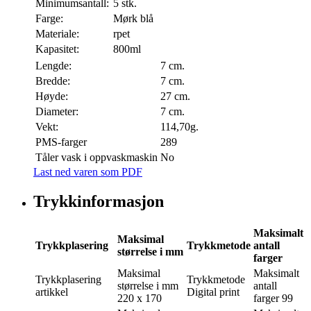
Minimumsantall:
5 stk.
Farge:
Mørk blå
Materiale:
rpet
Kapasitet:
800ml
Lengde:
7 cm.
Bredde:
7 cm.
Høyde:
27 cm.
Diameter:
7 cm.
Vekt:
114,70g.
PMS-farger
289
Tåler vask i oppvaskmaskin
No
Last ned varen som PDF
Trykkinformasjon
Maksimalt
Maksimal
Trykkplasering
Trykkmetode
antall
størrelse i mm
farger
Maksimal
Maksimalt
Trykkplasering
Trykkmetode
størrelse i mm
antall
artikkel
Digital print
220 x 170
farger
99