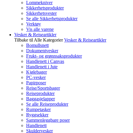
Lommekniver
Sikkerhetsprodukter
Sikkerhetsvester
Se alle Sikkerhetsprodukter
Verktøy
Vis alle varene
Vesker & Reiseartikler
Tilbake til Alle Kategorier
Vesker & Reiseartikler
Bomullsnett
Dokumentvesker
Frukt- og grønnsaksprodukter
Handlenett i Canvas
Handlenett i Jute
Kjølebager
PC-vesker
Papirposer
Reise/Sportsbager
Reiseprodukter
Baggasjelapper
Se alle Reiseprodukter
Rumpetasker
Ryggsekker
Sammenleggbare poser
Handlenett
Skuldervesker