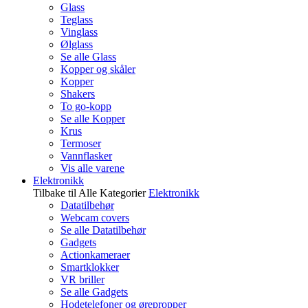
Glass
Teglass
Vinglass
Ølglass
Se alle Glass
Kopper og skåler
Kopper
Shakers
To go-kopp
Se alle Kopper
Krus
Termoser
Vannflasker
Vis alle varene
Elektronikk
Tilbake til Alle Kategorier
Elektronikk
Datatilbehør
Webcam covers
Se alle Datatilbehør
Gadgets
Actionkameraer
Smartklokker
VR briller
Se alle Gadgets
Hodetelefoner og ørepropper