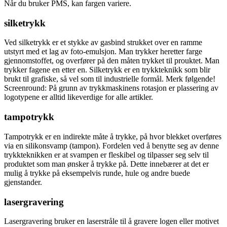
Når du bruker PMS, kan fargen variere.
silketrykk
Ved silketrykk er et stykke av gasbind strukket over en ramme
utstyrt med et lag av foto-emulsjon. Man trykker heretter farge
gjennomstoffet, og overfører på den måten trykket til prouktet. Man
trykker fagene en etter en. Silketrykk er en trykkteknikk som blir
brukt til grafiske, så vel som til industrielle formål. Merk følgende!
Screenround: På grunn av trykkmaskinens rotasjon er plassering av
logotypene er alltid likeverdige for alle artikler.
tampotrykk
Tampotrykk er en indirekte måte å trykke, på hvor blekket overføres
via en silikonsvamp (tampon). Fordelen ved å benytte seg av denne
trykkteknikken er at svampen er fleskibel og tilpasser seg selv til
produktet som man ønsker å trykke på. Dette innebærer at det er
mulig å trykke på eksempelvis runde, hule og andre buede
gjenstander.
lasergravering
Lasergravering bruker en laserstråle til å gravere logen eller motivet