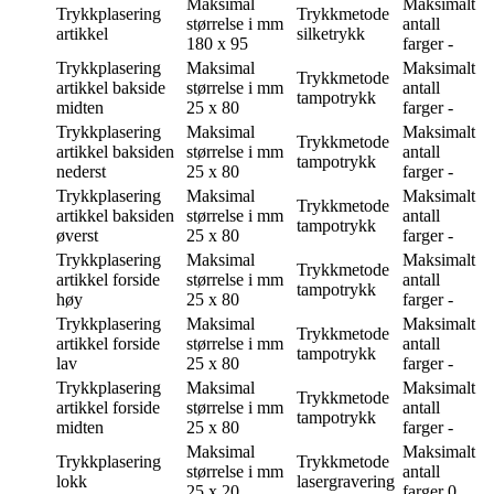
Maksimal
Maksimalt
Trykkplasering
Trykkmetode
størrelse i mm
antall
artikkel
silketrykk
180 x 95
farger
-
Trykkplasering
Maksimal
Maksimalt
Trykkmetode
artikkel bakside
størrelse i mm
antall
tampotrykk
midten
25 x 80
farger
-
Trykkplasering
Maksimal
Maksimalt
Trykkmetode
artikkel baksiden
størrelse i mm
antall
tampotrykk
nederst
25 x 80
farger
-
Trykkplasering
Maksimal
Maksimalt
Trykkmetode
artikkel baksiden
størrelse i mm
antall
tampotrykk
øverst
25 x 80
farger
-
Trykkplasering
Maksimal
Maksimalt
Trykkmetode
artikkel forside
størrelse i mm
antall
tampotrykk
høy
25 x 80
farger
-
Trykkplasering
Maksimal
Maksimalt
Trykkmetode
artikkel forside
størrelse i mm
antall
tampotrykk
lav
25 x 80
farger
-
Trykkplasering
Maksimal
Maksimalt
Trykkmetode
artikkel forside
størrelse i mm
antall
tampotrykk
midten
25 x 80
farger
-
Maksimal
Maksimalt
Trykkplasering
Trykkmetode
størrelse i mm
antall
lokk
lasergravering
25 x 20
farger
0