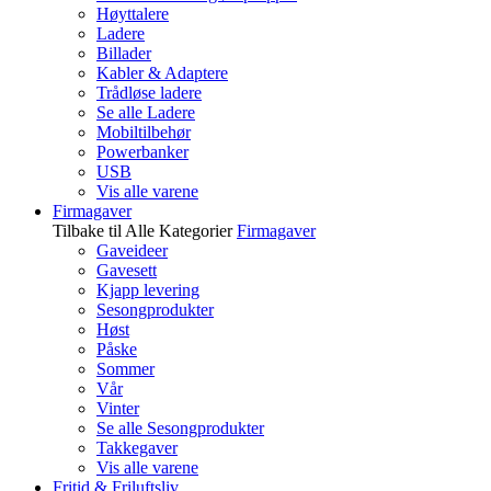
Høyttalere
Ladere
Billader
Kabler & Adaptere
Trådløse ladere
Se alle Ladere
Mobiltilbehør
Powerbanker
USB
Vis alle varene
Firmagaver
Tilbake til Alle Kategorier
Firmagaver
Gaveideer
Gavesett
Kjapp levering
Sesongprodukter
Høst
Påske
Sommer
Vår
Vinter
Se alle Sesongprodukter
Takkegaver
Vis alle varene
Fritid & Friluftsliv