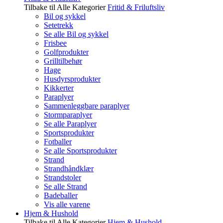
Tilbake til Alle Kategorier
Fritid & Friluftsliv
Bil og sykkel
Setetrekk
Se alle Bil og sykkel
Frisbee
Golfprodukter
Grilltilbehør
Hage
Husdyrsprodukter
Kikkerter
Paraplyer
Sammenleggbare paraplyer
Stormparaplyer
Se alle Paraplyer
Sportsprodukter
Fotballer
Se alle Sportsprodukter
Strand
Strandhåndklær
Strandstoler
Se alle Strand
Badeballer
Vis alle varene
Hjem & Hushold
Tilbake til Alle Kategorier
Hjem & Hushold