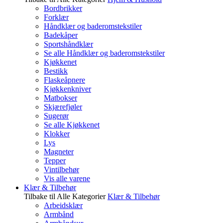
Bordbrikker
Forklær
Håndklær og baderomstekstiler
Badekåper
Sportshåndklær
Se alle Håndklær og baderomstekstiler
Kjøkkenet
Bestikk
Flaskeåpnere
Kjøkkenkniver
Matbokser
Skjærefjøler
Sugerør
Se alle Kjøkkenet
Klokker
Lys
Magneter
Tepper
Vintilbehør
Vis alle varene
Klær & Tilbehør
Tilbake til Alle Kategorier
Klær & Tilbehør
Arbeidsklær
Armbånd