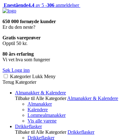
Enestående
4.4
av 5 -
306
anmeldelser
650 000 fornøyde kunder
Er du den neste?
Gratis vareprøver
Opptil 50 kr.
80 års erfaring
Vi vet hva som fungerer
Søk
Logg inn
Kategorier
Lukk
Meny
Terug
Kategorier
Almanakker & Kalendere
Tilbake til Alle Kategorier
Almanakker & Kalendere
Almanakker
Kalendere
Lommealmanakker
Vis alle varene
Drikkeflasker
Tilbake til Alle Kategorier
Drikkeflasker
Drikkeflasker