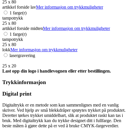
25 x 80
artikkel forside lav
Mer informasjon om trykkmuligheter
1 farge(r)
tampotrykk
25 x 80
artikkel forside midten
Mer informasjon om trykkmuligheter
1 farge(r)
tampotrykk
25 x 80
lokk
Mer informasjon om trykkmuligheter
lasergravering
25 x 20
Last opp din logo i handlevognen eller etter bestillingen.
Trykkinformasjon
Digital print
Digitaltrykk er en metode som kan sammenlignes med en vanlig
skriver. Ved hjelp av små blekkdråper sprøytes trykket på produktet.
Deretter tørkes trykket umiddelbart, slik at produktet raskt kan tas i
bruk. Med digitaltrykk kan du trykke designet ditt i fullfarge. Den
beste måten å gjøre dette på er ved å bruke CMYK-fargeverdier.