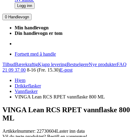
Logg inn
0
Handlevogn
Min handlevogn
Din handlevogn er tom
Fortsett med å handle
Tilbud
Bærekraftig
Kjapp levering
Bestselgere
Nye produkter
FAQ
21 09 37 00
8-16 (Fre. 15.30)
E-post
Hjem
Drikkeflasker
Vannflasker
VINGA Lean RCS RPET vannflaske 800 ML
VINGA Lean RCS RPET vannflaske 800
ML
Artikkelnummer: 22730604
Laster inn data
Vil du teste produktet? Bestill en vareprøve!