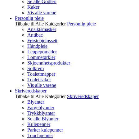
Se alle Godteri
Kaker
Vis alle varene
Personlig pleie
Tilbake til Alle Kategorier
Personlig pleie
Ansiktsmasker
Antibac
Førstehjelpssett
Håndpleie
Leppepomader
Lommetørkler
Skjoennhetsprodukter
Solkrem
Toalettmapper
Toalettsaker
Vis alle varene
Skriveredskaper
Tilbake til Alle Kategorier
Skriveredskaper
Blyanter
Fargeblyanter
Trykkblyanter
Se alle Blyanter
Kulepenner
Parker kulepenner
Touchpenner