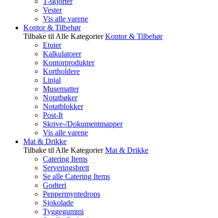
T-skjorter
Vester
Vis alle varene
Kontor & Tilbehør
Tilbake til Alle Kategorier
Kontor & Tilbehør
Etuier
Kalkulatorer
Kontorprodukter
Kortholdere
Linjal
Musematter
Notatbøker
Notatblokker
Post-It
Skrive-/Dokumentmapper
Vis alle varene
Mat & Drikke
Tilbake til Alle Kategorier
Mat & Drikke
Catering Items
Serveringsbrett
Se alle Catering Items
Godteri
Peppermyntedrops
Sjokolade
Tyggegummi