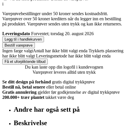
i
Vareprøvebestillinger under 50 kroner sendes kostnadsfritt.
Vareprøver over 50 kroner krediters når du legger inn en bestilling
på produktet. Vareprøver sendes uten trykk og kan ikke returneres.
Leveringsdato
Forventet; torsdag 20. august 2026
Legg til i handlekurven
Bestill vareprøve
Ingen farge valgt
Antall har ikke blitt valgt enda
Trykkets plassering
har ikke blitt valgt
Leveringsmetode har ikke blitt valgt enda
Få et uforpliktende tilbud
Du kan laste opp din logofil i kundevognen
Vareprøver leveres alltid uten trykk
Se ditt design på forhånd
gratis digital trykkprøve
Bestill nå, betal senere
eller betal online
Gratis annulering
gjelder før godkjennelse av digital trykkprøve
200.000+
trær plantet
takket være deg
Andre har også sett på
Beskrivelse