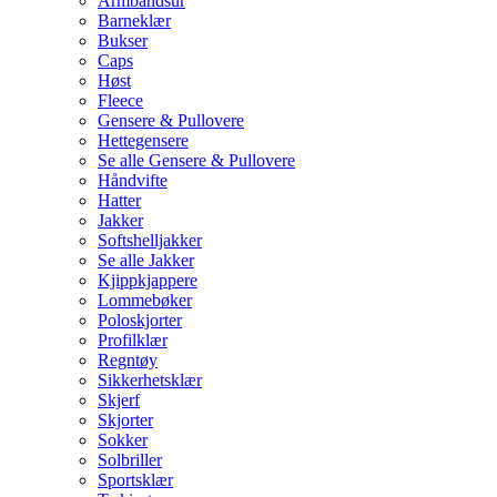
Armbåndsur
Barneklær
Bukser
Caps
Høst
Fleece
Gensere & Pullovere
Hettegensere
Se alle Gensere & Pullovere
Håndvifte
Hatter
Jakker
Softshelljakker
Se alle Jakker
Kjippkjappere
Lommebøker
Poloskjorter
Profilklær
Regntøy
Sikkerhetsklær
Skjerf
Skjorter
Sokker
Solbriller
Sportsklær