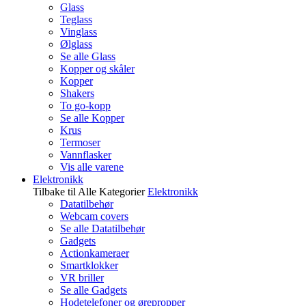
Glass
Teglass
Vinglass
Ølglass
Se alle Glass
Kopper og skåler
Kopper
Shakers
To go-kopp
Se alle Kopper
Krus
Termoser
Vannflasker
Vis alle varene
Elektronikk
Tilbake til Alle Kategorier
Elektronikk
Datatilbehør
Webcam covers
Se alle Datatilbehør
Gadgets
Actionkameraer
Smartklokker
VR briller
Se alle Gadgets
Hodetelefoner og ørepropper