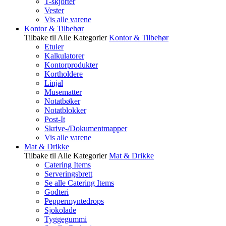
T-skjorter
Vester
Vis alle varene
Kontor & Tilbehør
Tilbake til Alle Kategorier
Kontor & Tilbehør
Etuier
Kalkulatorer
Kontorprodukter
Kortholdere
Linjal
Musematter
Notatbøker
Notatblokker
Post-It
Skrive-/Dokumentmapper
Vis alle varene
Mat & Drikke
Tilbake til Alle Kategorier
Mat & Drikke
Catering Items
Serveringsbrett
Se alle Catering Items
Godteri
Peppermyntedrops
Sjokolade
Tyggegummi