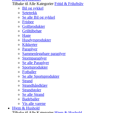
Tilbake til Alle Kategorier
Fritid & Friluftsliv
Bil og sykkel
Setetrekk
Se alle Bil og sykkel
Frisbee
Golfprodukter
Grilltilbehør
Hage
Husdyrsprodukter
Kikkerter
Paraplyer
Sammenleggbare paraplyer
Stormparaplyer
Se alle Paraplyer
Sportsprodukter
Fotballer
Se alle Sportsprodukter
Strand
Strandhåndklær
Strandstoler
Se alle Strand
Badeballer
Vis alle varene
Hjem & Hushold
Tilbake til Alle Kategorier
Hjem & Hushold