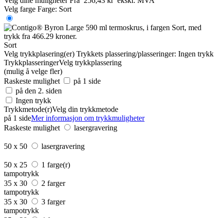
Velg dine muligheter
Fra
256,43 kr
ekskl. MVA
Velg farge
Farge:
Sort
Sort
Velg trykkplasering(er)
Trykkets plassering/plasseringer:
Ingen trykk
Trykkplasseringer
Velg trykkplassering
(mulig å velge fler)
Raskeste mulighet
på 1 side
på den 2. siden
Ingen trykk
Trykkmetode(r)
Velg din trykkmetode
på 1 side
Mer informasjon om trykkmuligheter
Raskeste mulighet
lasergravering
50 x 50
lasergravering
50 x 25
1 farge(r)
tampotrykk
35 x 30
2 farger
tampotrykk
35 x 30
3 farger
tampotrykk