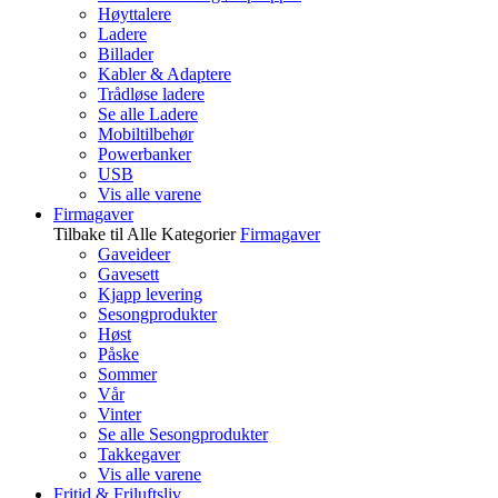
Høyttalere
Ladere
Billader
Kabler & Adaptere
Trådløse ladere
Se alle Ladere
Mobiltilbehør
Powerbanker
USB
Vis alle varene
Firmagaver
Tilbake til Alle Kategorier
Firmagaver
Gaveideer
Gavesett
Kjapp levering
Sesongprodukter
Høst
Påske
Sommer
Vår
Vinter
Se alle Sesongprodukter
Takkegaver
Vis alle varene
Fritid & Friluftsliv