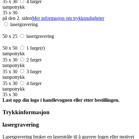
35 x 30
4 farger
tampotrykk
35 x 30
på den 2. siden
Mer informasjon om trykkmuligheter
lasergravering
50 x 25
lasergravering
50 x 50
1 farge(r)
tampotrykk
35 x 30
2 farger
tampotrykk
35 x 30
3 farger
tampotrykk
35 x 30
4 farger
tampotrykk
35 x 30
Last opp din logo i handlevognen eller etter bestillingen.
Trykkinformasjon
lasergravering
Lasergravering bruker en laserstråle til å gravere logen eller motivet