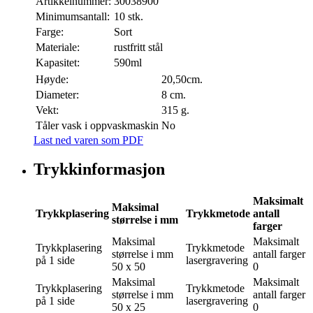
Artikkelnummer:
30038900
Minimumsantall:
10 stk.
Farge:
Sort
Materiale:
rustfritt stål
Kapasitet:
590ml
Høyde:
20,50cm.
Diameter:
8 cm.
Vekt:
315 g.
Tåler vask i oppvaskmaskin
No
Last ned varen som PDF
Trykkinformasjon
Maksimalt
Maksimal
Trykkplasering
Trykkmetode
antall
størrelse i mm
farger
Maksimal
Maksimalt
Trykkplasering
Trykkmetode
størrelse i mm
antall farger
på 1 side
lasergravering
50 x 50
0
Maksimal
Maksimalt
Trykkplasering
Trykkmetode
størrelse i mm
antall farger
på 1 side
lasergravering
50 x 25
0