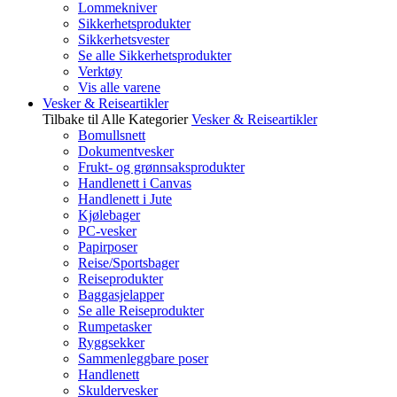
Lommekniver
Sikkerhetsprodukter
Sikkerhetsvester
Se alle Sikkerhetsprodukter
Verktøy
Vis alle varene
Vesker & Reiseartikler
Tilbake til Alle Kategorier
Vesker & Reiseartikler
Bomullsnett
Dokumentvesker
Frukt- og grønnsaksprodukter
Handlenett i Canvas
Handlenett i Jute
Kjølebager
PC-vesker
Papirposer
Reise/Sportsbager
Reiseprodukter
Baggasjelapper
Se alle Reiseprodukter
Rumpetasker
Ryggsekker
Sammenleggbare poser
Handlenett
Skuldervesker