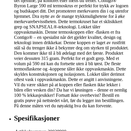
det hjemme, på kontoret eller mens du trener. Contigo®
Byron Large 590 ml termoskrus er perfekt for trykk av logoen
og budskapet ditt. Det promoterer merkevaren din i og utenfor
hjemmet. Dra nytte av de mange trykkmulighetene for å øke
merkevarebevisstheten. Dette termokruset har et sklisikkert
grep og SNAPSEAL®-teknologi. Lokket tåler
oppvaskmaskin. Denne termoskoppen eller -flasken er fra
Contigo® – en spesialist når det gjelder kvalitet, design og
teknologi innen drikkekar. Denne koppen er laget av rustfritt
stål så du trenger ikke å bekymre deg om styrken til produktet.
Den kommer ikke til å bli ødelagt med det første. Produktet
veier dessuten 315 gram. Perfekt for et godt grep. Med et
volum på 590 ml kan du fortsette uten å bli tørst. De fleste
termosflaskene og -koppene tåler ikke oppvaskmaskin. Dette
skyldes konstruksjonen og isolasjonen. Lokket tåler derimot
oftest vask i oppvaskmaskin. Dette er angitt i anvisningene.
Vil du være sikker på at koppen eller flasken ikke lekker i
bilen eller vesken din? Da har vi løsningen – denne er nemlig
100 % lekkasjesikker! Fortsatt ikke overbevist? Bestill en
gratis prøve på nettstedet vårt, før du legger inn bestillingen.
På denne måten vet du nøyaktig hva du kan forvente.
Spesifikasjoner