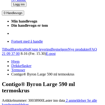
Logg inn
0
Handlevogn
Min handlevogn
Din handlevogn er tom
Fortsett med å handle
Tilbud
Bærekraftig
Kjapp levering
Bestselgere
Nye produkter
FAQ
21 09 37 00
8-16 (Fre. 15.30)
E-post
Hjem
Drikkeflasker
Termoser
Contigo® Byron Large 590 ml termoskrus
Contigo® Byron Large 590 ml
termoskrus
Artikkelnummer: 30038900
Laster inn data
2 anmeldelser
Se alle
kundeanmeldelser