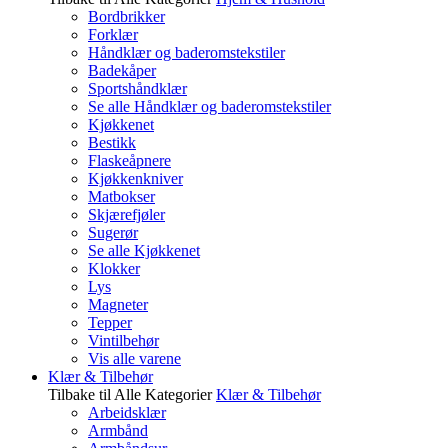
Bordbrikker
Forklær
Håndklær og baderomstekstiler
Badekåper
Sportshåndklær
Se alle Håndklær og baderomstekstiler
Kjøkkenet
Bestikk
Flaskeåpnere
Kjøkkenkniver
Matbokser
Skjærefjøler
Sugerør
Se alle Kjøkkenet
Klokker
Lys
Magneter
Tepper
Vintilbehør
Vis alle varene
Klær & Tilbehør
Tilbake til Alle Kategorier
Klær & Tilbehør
Arbeidsklær
Armbånd