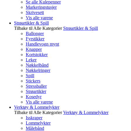
Se alle Kulepenner
Markeringstusjer
Skrivesett
Vis alle varene
Strøartikler & Spill
Tilbake til Alle Kategorier
Strøartikler & Spill
Ballonger
Fyrstikker
Handlevogn mynt
Knapper
Kortstokker
Leker
Nøkkelbånd
Nøkkelringer
Spill
Stickers
Stressballer
Strøartikler
Kosedyr
Vis alle varene
Verktøy & Lommelykter
Tilbake til Alle Kategorier
Verktøy & Lommelykter
Isskraper
Lommelykter
Målebånd