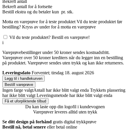
Bekreft antall
Bekreft antall for å fortsette
Bestill
ekstra og du betaler kun
pr. stk.
Motta en vareprøve for å teste produktet
Vil du teste produktet før
bestilling? Kryss av under for å motta en vareprøve
Vil du teste produktet? Bestill en vareprøve!
i
Vareprøvebestillinger under 50 kroner sendes kostnadsfritt.
Vareprøver over 50 kroner krediters når du legger inn en bestilling
på produktet. Vareprøver sendes uten trykk og kan ikke returneres.
Leveringsdato
Forventet; tirsdag 18. august 2026
Legg til i handlekurven
Bestill vareprøve
Ingen farge valgt
Antall har ikke blitt valgt enda
Trykkets plassering
har ikke blitt valgt
Leveringsmetode har ikke blitt valgt enda
Få et uforpliktende tilbud
Du kan laste opp din logofil i kundevognen
Vareprøver leveres alltid uten trykk
Se ditt design på forhånd
gratis digital trykkprøve
Bestill nå, betal senere
eller betal online