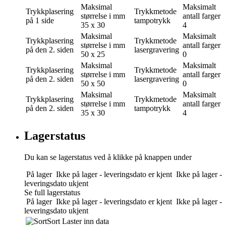
Maksimal
Maksimalt
Trykkplasering
Trykkmetode
størrelse i mm
antall farger
på 1 side
tampotrykk
35 x 30
4
Maksimal
Maksimalt
Trykkplasering
Trykkmetode
størrelse i mm
antall farger
på den 2. siden
lasergravering
50 x 25
0
Maksimal
Maksimalt
Trykkplasering
Trykkmetode
størrelse i mm
antall farger
på den 2. siden
lasergravering
50 x 50
0
Maksimal
Maksimalt
Trykkplasering
Trykkmetode
størrelse i mm
antall farger
på den 2. siden
tampotrykk
35 x 30
4
Lagerstatus
Du kan se lagerstatus ved å klikke på knappen under
På lager
Ikke på lager - leveringsdato er kjent
Ikke på lager -
leveringsdato ukjent
Se full lagerstatus
På lager
Ikke på lager - leveringsdato er kjent
Ikke på lager -
leveringsdato ukjent
Sort
Laster inn data