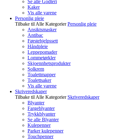
Se alle Godteri
Kaker
Vis alle varene
Personlig pleie
Tilbake til Alle Kategorier
Personlig pleie
Ansiktsmasker
Antibac
Førstehjelpssett
Håndpleie
Leppepomader
Lommetørkler
Skjoennhetsprodukter
Solkrem
Toalettmapper
Toalettsaker
Vis alle varene
Skriveredskaper
Tilbake til Alle Kategorier
Skriveredskaper
Blyanter
Fargeblyanter
Trykkblyanter
Se alle Blyanter
Kulepenner
Parker kulepenner
Touchpenner