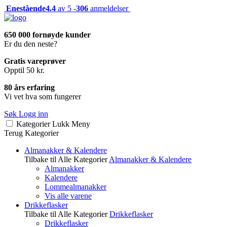
Enestående
4.4
av 5 -
306
anmeldelser
650 000 fornøyde kunder
Er du den neste?
Gratis vareprøver
Opptil 50 kr.
80 års erfaring
Vi vet hva som fungerer
Søk
Logg inn
Kategorier
Lukk
Meny
Terug
Kategorier
Almanakker & Kalendere
Tilbake til Alle Kategorier
Almanakker & Kalendere
Almanakker
Kalendere
Lommealmanakker
Vis alle varene
Drikkeflasker
Tilbake til Alle Kategorier
Drikkeflasker
Drikkeflasker