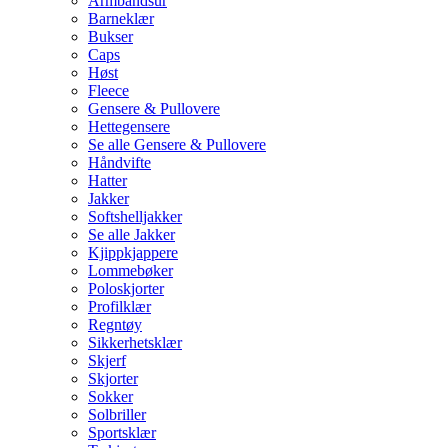
Armbåndsur
Barneklær
Bukser
Caps
Høst
Fleece
Gensere & Pullovere
Hettegensere
Se alle Gensere & Pullovere
Håndvifte
Hatter
Jakker
Softshelljakker
Se alle Jakker
Kjippkjappere
Lommebøker
Poloskjorter
Profilklær
Regntøy
Sikkerhetsklær
Skjerf
Skjorter
Sokker
Solbriller
Sportsklær