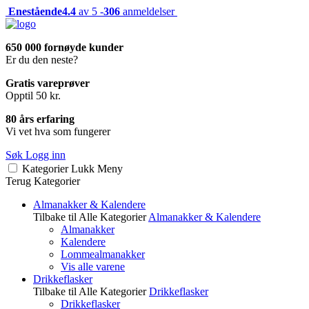
Enestående
4.4
av 5 -
306
anmeldelser
650 000 fornøyde kunder
Er du den neste?
Gratis vareprøver
Opptil 50 kr.
80 års erfaring
Vi vet hva som fungerer
Søk
Logg inn
Kategorier
Lukk
Meny
Terug
Kategorier
Almanakker & Kalendere
Tilbake til Alle Kategorier
Almanakker & Kalendere
Almanakker
Kalendere
Lommealmanakker
Vis alle varene
Drikkeflasker
Tilbake til Alle Kategorier
Drikkeflasker
Drikkeflasker