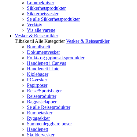
Lommekniver
Sikkerhetsprodukter
Sikkerhetsvester
Se alle Sikkerhetsprodukter
Verktøy
Vis alle varene
Vesker & Reiseartikler
Tilbake til Alle Kategorier
Vesker & Reiseartikler
Bomullsnett
Dokumentvesker
Frukt- og grønnsaksprodukter
Handlenett i Canvas
Handlenett i Jute
Kjølebager
PC-vesker
Papirposer
Reise/Sportsbager
Reiseprodukter
Baggasjelapper
Se alle Reiseprodukter
Rumpetasker
Ryggsekker
Sammenleggbare poser
Handlenett
Skuldervesker