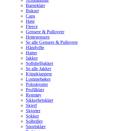
Armbåndsur
Barneklær
Bukser
Caps
Høst
Fleece
Gensere & Pullovere
Hettegensere
Se alle Gensere & Pullovere
Håndvifte
Hatter
Jakker
Softshelljakker
Se alle Jakker
Kjippkjappere
Lommebøker
Poloskjorter
Profilklær
Regntøy
Sikkerhetsklær
Skjerf
Skjorter
Sokker
Solbriller
Sportsklær