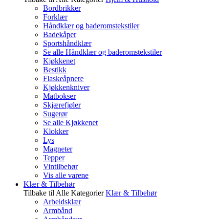
Bordbrikker
Forklær
Håndklær og baderomstekstiler
Badekåper
Sportshåndklær
Se alle Håndklær og baderomstekstiler
Kjøkkenet
Bestikk
Flaskeåpnere
Kjøkkenkniver
Matbokser
Skjærefjøler
Sugerør
Se alle Kjøkkenet
Klokker
Lys
Magneter
Tepper
Vintilbehør
Vis alle varene
Klær & Tilbehør
Tilbake til Alle Kategorier
Klær & Tilbehør
Arbeidsklær
Armbånd