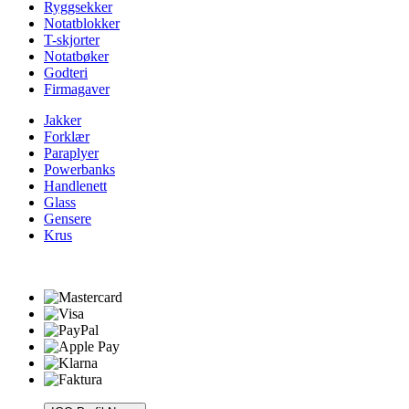
Ryggsekker
Notatblokker
T-skjorter
Notatbøker
Godteri
Firmagaver
Jakker
Forklær
Paraplyer
Powerbanks
Handlenett
Glass
Gensere
Krus