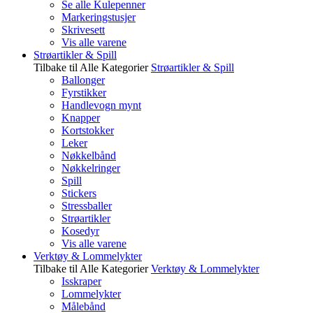
Se alle Kulepenner
Markeringstusjer
Skrivesett
Vis alle varene
Strøartikler & Spill
Tilbake til Alle Kategorier
Strøartikler & Spill
Ballonger
Fyrstikker
Handlevogn mynt
Knapper
Kortstokker
Leker
Nøkkelbånd
Nøkkelringer
Spill
Stickers
Stressballer
Strøartikler
Kosedyr
Vis alle varene
Verktøy & Lommelykter
Tilbake til Alle Kategorier
Verktøy & Lommelykter
Isskraper
Lommelykter
Målebånd