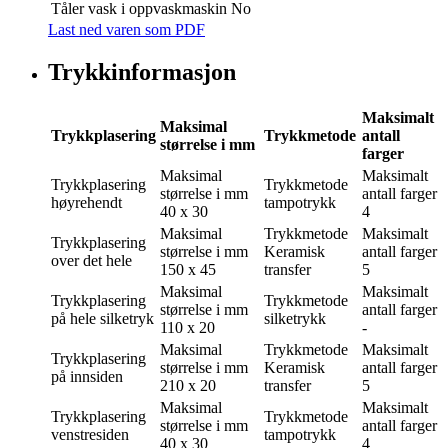
Tåler vask i oppvaskmaskin
No
Last ned varen som PDF
Trykkinformasjon
Maksimalt
Maksimal
Trykkplasering
Trykkmetode
antall
størrelse i mm
farger
Maksimal
Maksimalt
Trykkplasering
Trykkmetode
størrelse i mm
antall farger
høyrehendt
tampotrykk
40 x 30
4
Maksimal
Trykkmetode
Maksimalt
Trykkplasering
størrelse i mm
Keramisk
antall farger
over det hele
150 x 45
transfer
5
Maksimal
Maksimalt
Trykkplasering
Trykkmetode
størrelse i mm
antall farger
på hele silketryk
silketrykk
110 x 20
-
Maksimal
Trykkmetode
Maksimalt
Trykkplasering
størrelse i mm
Keramisk
antall farger
på innsiden
210 x 20
transfer
5
Maksimal
Maksimalt
Trykkplasering
Trykkmetode
størrelse i mm
antall farger
venstresiden
tampotrykk
40 x 30
4