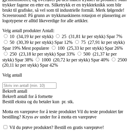
trykker fagene en etter en. Silketrykk er en trykkteknikk som blir
brukt til grafiske, så vel som til industrielle formål. Merk følgende!
Screenround: På grunn av trykkmaskinens rotasjon er plassering av
logotypene er alltid likeverdige for alle artikler.
Velg antall produkter
Antall:
10 (34,19 kr per stykk)
25 (31,81 kr per stykk)
Spar 7%
50 (30,39 kr per stykk)
Spar 12%
75 (27,91 kr per stykk)
Spar 19%
Mest populære
100 (25,33 kr per stykk)
Spar 26%
250 (23,18 kr per stykk)
Spar 33%
500 (21,37 kr per
stykk)
Spar 38%
1000 (20,72 kr per stykk)
Spar 40%
2500
(20,11 kr per stykk)
Spar 42%
Velg antall
Bekreft antall
Bekreft antall for å fortsette
Bestill
ekstra og du betaler kun
pr. stk.
Motta en vareprøve for å teste produktet
Vil du teste produktet før
bestilling? Kryss av under for å motta en vareprøve
Vil du prøve produktet? Bestill en gratis vareprøve!