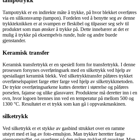
tampotrykk
Tampotrykk er en indirekte måte å trykke, på hvor blekket overføres
via en silikonsvamp (tampon). Fordelen ved å benytte seg av denne
trykkteknikken er at svampen er fleskibel og tilpasser seg selv til
produktet som man ønsker å trykke på. Dette innebærer at det er
mulig å trykke på eksempelvis runde, hule og andre buede
gjenstander.
Keramisk transfer
Keramisk transfertrykk er en spesiell form for transfertrykk. I denne
prosessen forsynes overføringsark med en silketrykk ved hjelp av
spesiallaget keramisk blekk. Ved silketrykktransfer påføres trykket
overførselspapiret farge etter farge ved hjelp av silketrykkmetoden.
De trykte overføringsarkene kuttes deretter i størrelse og påføres
porselen, fajanse og ulike glassvarer. Produktene må deretter inn i en
ovn, hvor logoen brennes inn ved en temperatur på mellom 500 og
1300 °C. Resultatet er et trykk som kan gå i oppvaskmaskinen.
silketrykk
Ved silketrykk er et stykke av gasbind strukket over en ramme
utstyrt med et lag av foto-emulsjon. Man trykker heretter farge
gjennomstoffet, og overfører på den måten trykket til prouktet. Man