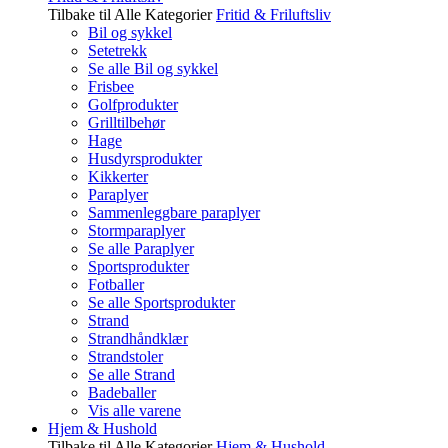
Tilbake til Alle Kategorier
Fritid & Friluftsliv
Bil og sykkel
Setetrekk
Se alle Bil og sykkel
Frisbee
Golfprodukter
Grilltilbehør
Hage
Husdyrsprodukter
Kikkerter
Paraplyer
Sammenleggbare paraplyer
Stormparaplyer
Se alle Paraplyer
Sportsprodukter
Fotballer
Se alle Sportsprodukter
Strand
Strandhåndklær
Strandstoler
Se alle Strand
Badeballer
Vis alle varene
Hjem & Hushold
Tilbake til Alle Kategorier
Hjem & Hushold