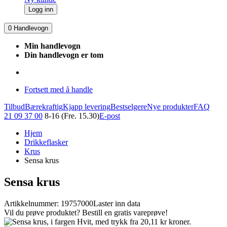
Logg inn
0
Handlevogn
Min handlevogn
Din handlevogn er tom
Fortsett med å handle
Tilbud
Bærekraftig
Kjapp levering
Bestselgere
Nye produkter
FAQ
21 09 37 00
8-16 (Fre. 15.30)
E-post
Hjem
Drikkeflasker
Krus
Sensa krus
Sensa krus
Artikkelnummer: 19757000
Laster inn data
Vil du prøve produktet? Bestill en gratis vareprøve!