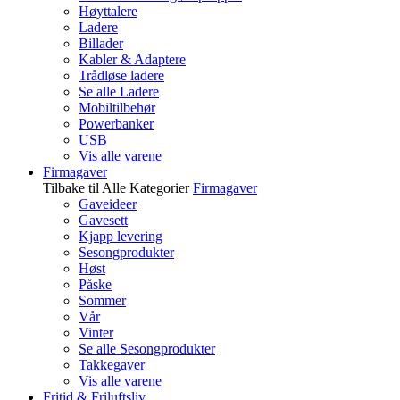
Høyttalere
Ladere
Billader
Kabler & Adaptere
Trådløse ladere
Se alle Ladere
Mobiltilbehør
Powerbanker
USB
Vis alle varene
Firmagaver
Tilbake til Alle Kategorier
Firmagaver
Gaveideer
Gavesett
Kjapp levering
Sesongprodukter
Høst
Påske
Sommer
Vår
Vinter
Se alle Sesongprodukter
Takkegaver
Vis alle varene
Fritid & Friluftsliv