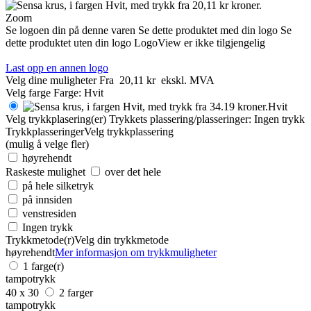
Zoom
Se logoen din på denne varen
Se dette produktet med din logo
Se
dette produktet uten din logo
LogoView er ikke tilgjengelig
Last opp en annen logo
Velg dine muligheter
Fra
20,11 kr
ekskl. MVA
Velg farge
Farge:
Hvit
Hvit
Velg trykkplasering(er)
Trykkets plassering/plasseringer:
Ingen trykk
Trykkplasseringer
Velg trykkplassering
(mulig å velge fler)
høyrehendt
Raskeste mulighet
over det hele
på hele silketryk
på innsiden
venstresiden
Ingen trykk
Trykkmetode(r)
Velg din trykkmetode
høyrehendt
Mer informasjon om trykkmuligheter
1 farge(r)
tampotrykk
40 x 30
2 farger
tampotrykk