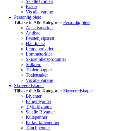
Se alle Godteri
Kaker
Vis alle varene
Personlig pleie
Tilbake til Alle Kategorier
Personlig pleie
Ansiktsmasker
Antibac
Førstehjelpssett
Håndpleie
Leppepomader
Lommetørkler
Skjoennhetsprodukter
Solkrem
Toalettmapper
Toalettsaker
Vis alle varene
Skriveredskaper
Tilbake til Alle Kategorier
Skriveredskaper
Blyanter
Fargeblyanter
Trykkblyanter
Se alle Blyanter
Kulepenner
Parker kulepenner
Touchpenner