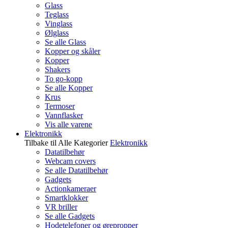
Glass
Teglass
Vinglass
Ølglass
Se alle Glass
Kopper og skåler
Kopper
Shakers
To go-kopp
Se alle Kopper
Krus
Termoser
Vannflasker
Vis alle varene
Elektronikk
Tilbake til Alle Kategorier
Elektronikk
Datatilbehør
Webcam covers
Se alle Datatilbehør
Gadgets
Actionkameraer
Smartklokker
VR briller
Se alle Gadgets
Hodetelefoner og ørepropper