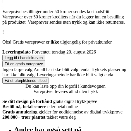
i
Vareprøvebestillinger under 50 kroner sendes kostnadsfritt.
Vareprøver over 50 kroner krediters når du legger inn en bestilling
på produktet. Vareprøver sendes uten trykk og kan ikke returneres.
!
Obs! Gratis vareprøver er
ikke
tilgjengelig for privatkunder.
Leveringsdato
Forventet; torsdag 20. august 2026
Legg til i handlekurven
Få en gratis vareprøve
Ingen farge valgt
Antall har ikke blitt valgt enda
Trykkets plassering
har ikke blitt valgt
Leveringsmetode har ikke blitt valgt enda
Få et uforpliktende tilbud
Du kan laste opp din logofil i kundevognen
Vareprøver leveres alltid uten trykk
Se ditt design på forhånd
gratis digital trykkprøve
Bestill nå, betal senere
eller betal online
Gratis annulering
gjelder før godkjennelse av digital trykkprøve
200.000+
trær plantet
takket være deg
Andre har også sett på