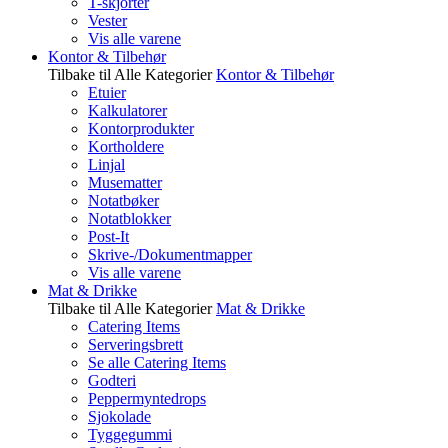
T-skjorter
Vester
Vis alle varene
Kontor & Tilbehør
Tilbake til Alle Kategorier
Kontor & Tilbehør
Etuier
Kalkulatorer
Kontorprodukter
Kortholdere
Linjal
Musematter
Notatbøker
Notatblokker
Post-It
Skrive-/Dokumentmapper
Vis alle varene
Mat & Drikke
Tilbake til Alle Kategorier
Mat & Drikke
Catering Items
Serveringsbrett
Se alle Catering Items
Godteri
Peppermyntedrops
Sjokolade
Tyggegummi