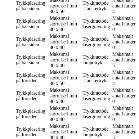
Maksimal
Maksimalt
Trykkplasering
Trykkmetode
størrelse i mm
antall farger
på baksiden
Transfertrykk
30 x 50
4
Maksimal
Maksimalt
Trykkplasering
Trykkmetode
størrelse i mm
antall farger
på baksiden
lasergravering
40 x 40
0
Maksimal
Maksimalt
Trykkplasering
Trykkmetode
størrelse i mm
antall farger
på baksiden
lasergravering
40 x 40
0
Maksimal
Maksimalt
Trykkplasering
Trykkmetode
størrelse i mm
antall farger
på baksiden
tampotrykk
30 x 40
5
Maksimal
Maksimalt
Trykkplasering
Trykkmetode
størrelse i mm
antall farger
på forsiden
Transfertrykk
30 x 50
4
Maksimal
Maksimalt
Trykkplasering
Trykkmetode
størrelse i mm
antall farger
på forsiden
lasergravering
40 x 40
0
Maksimal
Maksimalt
Trykkplasering
Trykkmetode
størrelse i mm
antall farger
på forsiden
lasergravering
40 x 40
0
Maksimal
Maksimalt
Trykkplasering
Trykkmetode
størrelse i mm
antall farger
på forsiden
tampotrykk
30 x 40
5