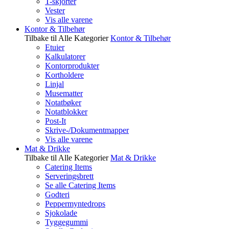
T-skjorter
Vester
Vis alle varene
Kontor & Tilbehør
Tilbake til Alle Kategorier
Kontor & Tilbehør
Etuier
Kalkulatorer
Kontorprodukter
Kortholdere
Linjal
Musematter
Notatbøker
Notatblokker
Post-It
Skrive-/Dokumentmapper
Vis alle varene
Mat & Drikke
Tilbake til Alle Kategorier
Mat & Drikke
Catering Items
Serveringsbrett
Se alle Catering Items
Godteri
Peppermyntedrops
Sjokolade
Tyggegummi