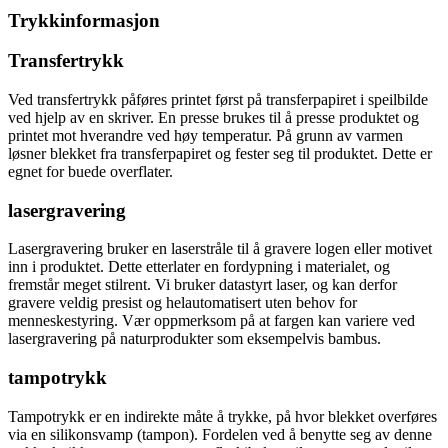
Trykkinformasjon
Transfertrykk
Ved transfertrykk påføres printet først på transferpapiret i speilbilde
ved hjelp av en skriver. En presse brukes til å presse produktet og
printet mot hverandre ved høy temperatur. På grunn av varmen
løsner blekket fra transferpapiret og fester seg til produktet. Dette er
egnet for buede overflater.
lasergravering
Lasergravering bruker en laserstråle til å gravere logen eller motivet
inn i produktet. Dette etterlater en fordypning i materialet, og
fremstår meget stilrent. Vi bruker datastyrt laser, og kan derfor
gravere veldig presist og helautomatisert uten behov for
menneskestyring. Vær oppmerksom på at fargen kan variere ved
lasergravering på naturprodukter som eksempelvis bambus.
tampotrykk
Tampotrykk er en indirekte måte å trykke, på hvor blekket overføres
via en silikonsvamp (tampon). Fordelen ved å benytte seg av denne