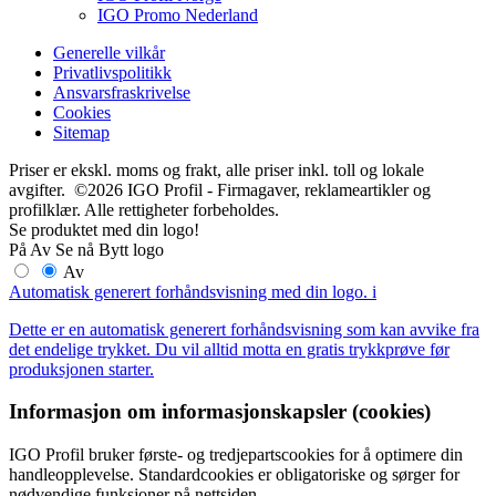
IGO Promo Nederland
Generelle vilkår
Privatlivspolitikk
Ansvarsfraskrivelse
Cookies
Sitemap
Priser er ekskl. moms og frakt, alle priser inkl. toll og lokale
avgifter. ©2026 IGO Profil - Firmagaver, reklameartikler og
profilklær. Alle rettigheter forbeholdes.
Se produktet med din logo!
På
Av
Se nå
Bytt logo
Av
Automatisk generert forhåndsvisning med din logo.
i
Dette er en automatisk generert forhåndsvisning som kan avvike fra
det endelige trykket. Du vil alltid motta en gratis trykkprøve før
produksjonen starter.
Informasjon om informasjonskapsler (cookies)
IGO Profil bruker første- og tredjepartscookies for å optimere din
handleopplevelse. Standardcookies er obligatoriske og sørger for
nødvendige funksjoner på nettsiden.