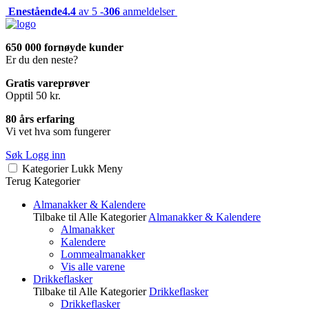
Enestående
4.4
av 5 -
306
anmeldelser
650 000 fornøyde kunder
Er du den neste?
Gratis vareprøver
Opptil 50 kr.
80 års erfaring
Vi vet hva som fungerer
Søk
Logg inn
Kategorier
Lukk
Meny
Terug
Kategorier
Almanakker & Kalendere
Tilbake til Alle Kategorier
Almanakker & Kalendere
Almanakker
Kalendere
Lommealmanakker
Vis alle varene
Drikkeflasker
Tilbake til Alle Kategorier
Drikkeflasker
Drikkeflasker