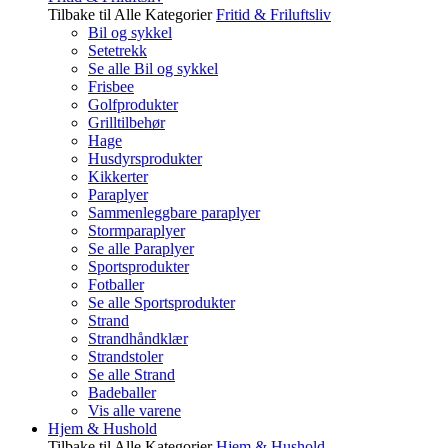
Tilbake til Alle Kategorier
Fritid & Friluftsliv
Bil og sykkel
Setetrekk
Se alle Bil og sykkel
Frisbee
Golfprodukter
Grilltilbehør
Hage
Husdyrsprodukter
Kikkerter
Paraplyer
Sammenleggbare paraplyer
Stormparaplyer
Se alle Paraplyer
Sportsprodukter
Fotballer
Se alle Sportsprodukter
Strand
Strandhåndklær
Strandstoler
Se alle Strand
Badeballer
Vis alle varene
Hjem & Hushold
Tilbake til Alle Kategorier
Hjem & Hushold