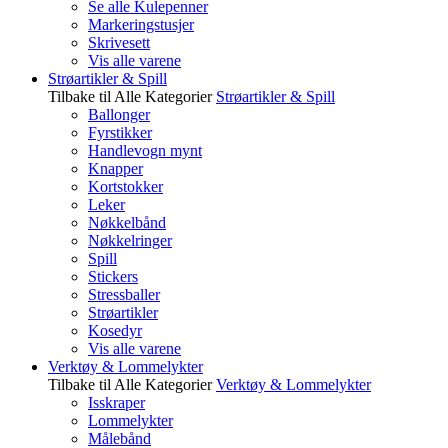
Se alle Kulepenner
Markeringstusjer
Skrivesett
Vis alle varene
Strøartikler & Spill
Tilbake til Alle Kategorier
Strøartikler & Spill
Ballonger
Fyrstikker
Handlevogn mynt
Knapper
Kortstokker
Leker
Nøkkelbånd
Nøkkelringer
Spill
Stickers
Stressballer
Strøartikler
Kosedyr
Vis alle varene
Verktøy & Lommelykter
Tilbake til Alle Kategorier
Verktøy & Lommelykter
Isskraper
Lommelykter
Målebånd