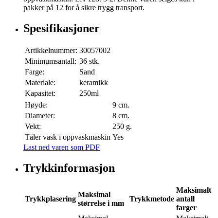
pakker på 12 for å sikre trygg transport.
Spesifikasjoner
Artikkelnummer:
30057002
Minimumsantall:
36 stk.
Farge:
Sand
Materiale:
keramikk
Kapasitet:
250ml
Høyde:
9 cm.
Diameter:
8 cm.
Vekt:
250 g.
Tåler vask i oppvaskmaskin
Yes
Last ned varen som PDF
Trykkinformasjon
Maksimalt
Maksimal
Trykkplasering
Trykkmetode
antall
størrelse i mm
farger