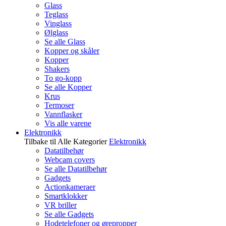
Glass
Teglass
Vinglass
Ølglass
Se alle Glass
Kopper og skåler
Kopper
Shakers
To go-kopp
Se alle Kopper
Krus
Termoser
Vannflasker
Vis alle varene
Elektronikk
Tilbake til Alle Kategorier
Elektronikk
Datatilbehør
Webcam covers
Se alle Datatilbehør
Gadgets
Actionkameraer
Smartklokker
VR briller
Se alle Gadgets
Hodetelefoner og ørepropper