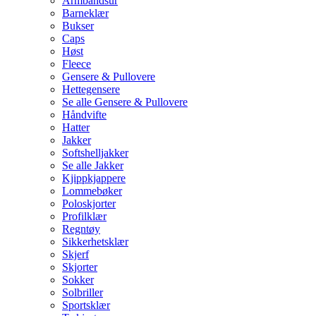
Armbåndsur
Barneklær
Bukser
Caps
Høst
Fleece
Gensere & Pullovere
Hettegensere
Se alle Gensere & Pullovere
Håndvifte
Hatter
Jakker
Softshelljakker
Se alle Jakker
Kjippkjappere
Lommebøker
Poloskjorter
Profilklær
Regntøy
Sikkerhetsklær
Skjerf
Skjorter
Sokker
Solbriller
Sportsklær