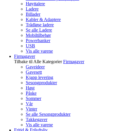
Høyttalere
Ladere
Billader
Kabler & Adaptere
Trådløse ladere
Se alle Ladere
Mobiltilbehør
Powerbanker
USB
Vis alle varene
Firmagaver
Tilbake til Alle Kategorier
Firmagaver
Gaveideer
Gavesett
Kjapp levering
Sesongprodukter
Høst
Påske
Sommer
Vår
Vinter
Se alle Sesongprodukter
Takkegaver
Vis alle varene
Fritid & Friluftsliv