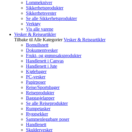
Lommekniver
Sikkerhetsprodukter
Sikkerhetsvester
Se alle Sikkerhetsprodukter
Verktøy
Vis alle varene
Vesker & Reiseartikler
Tilbake til Alle Kategorier
Vesker & Reiseartikler
Bomullsnett
Dokumentvesker
Frukt- og grønnsaksprodukter
Handlenett i Canvas
Handlenett i Jute
Kjølebager
PC-vesker
Papirposer
Reise/Sportsbager
Reiseprodukter
Baggasjelapper
Se alle Reiseprodukter
Rumpetasker
Ryggsekker
Sammenleggbare poser
Handlenett
Skuldervesker