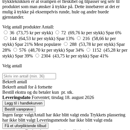
trykkteknikken er at svampen er fleskibel og tilpasser seg selv til
produktet som man ønsker å trykke på. Dette innebærer at det er
mulig å trykke på eksempelvis runde, hule og andre buede
gjenstander.
Velg antall produkter
Antall:
36 (73,75 kr per stykk)
72 (69,76 kr per stykk)
Spar 6%
144 (64,53 kr per stykk)
Spar 13%
216 (58,66 kr per
stykk)
Spar 21%
Mest populære
288 (53,78 kr per stykk)
Spar
28%
576 (48,70 kr per stykk)
Spar 34%
1152 (45,28 kr per
stykk)
Spar 39%
2304 (43,75 kr per stykk)
Spar 41%
Velg antall
Bekreft antall
Bekreft antall for å fortsette
Bestill
ekstra og du betaler kun
pr. stk.
Leveringsdato
Forventet; tirsdag 18. august 2026
Legg til i handlekurven
Bestill vareprøve
Ingen farge valgt
Antall har ikke blitt valgt enda
Trykkets plassering
har ikke blitt valgt
Leveringsmetode har ikke blitt valgt enda
Få et uforpliktende tilbud