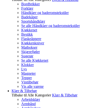
Bordbrikker
Forklær
Håndklær og baderomstekstiler
Badekåper
Sportshåndklær
Se alle Håndklær og baderomstekstiler
Kjøkkenet
Bestikk
Flaskeåpnere
Kjøkkenkniver
Matbokser
Skjærefjøler
Sugerør
Se alle Kjøkkenet
Klokker
Lys
Magneter
Tepper
Vintilbehør
Vis alle varene
Klær & Tilbehør
Tilbake til Alle Kategorier
Klær & Tilbehør
Arbeidsklær
Armbånd