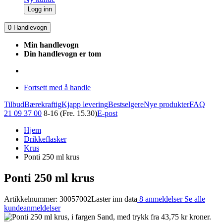
Logg inn
0
Handlevogn
Min handlevogn
Din handlevogn er tom
Fortsett med å handle
Tilbud
Bærekraftig
Kjapp levering
Bestselgere
Nye produkter
FAQ
21 09 37 00
8-16 (Fre. 15.30)
E-post
Hjem
Drikkeflasker
Krus
Ponti 250 ml krus
Ponti 250 ml krus
Artikkelnummer: 30057002
Laster inn data
8 anmeldelser
Se alle
kundeanmeldelser