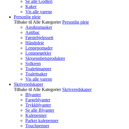
Se alle Godteri
Kaker
Vis alle varene
Personlig pleie
Tilbake til Alle Kategorier
Personlig pleie
Ansiktsmasker
Antibac
Førstehjelpssett
Håndpleie
Leppepomader
Lommetørkler
Skjoennhetsprodukter
Solkrem
Toalettmapper
Toalettsaker
Vis alle varene
Skriveredskaper
Tilbake til Alle Kategorier
Skriveredskaper
Blyanter
Fargeblyanter
Trykkblyanter
Se alle Blyanter
Kulepenner
Parker kulepenner
Touchpenner