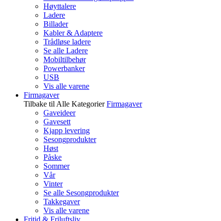
Høyttalere
Ladere
Billader
Kabler & Adaptere
Trådløse ladere
Se alle Ladere
Mobiltilbehør
Powerbanker
USB
Vis alle varene
Firmagaver
Tilbake til Alle Kategorier
Firmagaver
Gaveideer
Gavesett
Kjapp levering
Sesongprodukter
Høst
Påske
Sommer
Vår
Vinter
Se alle Sesongprodukter
Takkegaver
Vis alle varene
Fritid & Friluftsliv