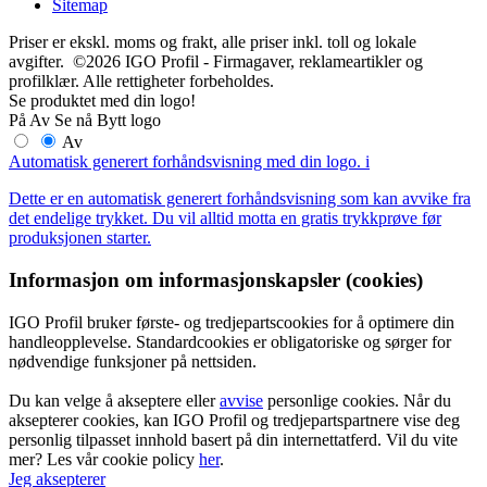
Sitemap
Priser er ekskl. moms og frakt, alle priser inkl. toll og lokale
avgifter. ©2026 IGO Profil - Firmagaver, reklameartikler og
profilklær. Alle rettigheter forbeholdes.
Se produktet med din logo!
På
Av
Se nå
Bytt logo
Av
Automatisk generert forhåndsvisning med din logo.
i
Dette er en automatisk generert forhåndsvisning som kan avvike fra
det endelige trykket. Du vil alltid motta en gratis trykkprøve før
produksjonen starter.
Informasjon om informasjonskapsler (cookies)
IGO Profil bruker første- og tredjepartscookies for å optimere din
handleopplevelse. Standardcookies er obligatoriske og sørger for
nødvendige funksjoner på nettsiden.
Du kan velge å akseptere eller
avvise
personlige cookies. Når du
aksepterer cookies, kan IGO Profil og tredjepartspartnere vise deg
personlig tilpasset innhold basert på din internettatferd. Vil du vite
mer? Les vår cookie policy
her
.
Jeg aksepterer