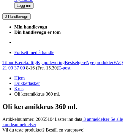
Logg inn
0
Handlevogn
Min handlevogn
Din handlevogn er tom
Fortsett med å handle
Tilbud
Bærekraftig
Kjapp levering
Bestselgere
Nye produkter
FAQ
21 09 37 00
8-16 (Fre. 15.30)
E-post
Hjem
Drikkeflasker
Krus
Oli keramikkrus 360 ml.
Oli keramikkrus 360 ml.
Artikkelnummer: 20055104
Laster inn data
3 anmeldelser
Se alle
kundeanmeldelser
Vil du teste produktet? Bestill en vareprøve!