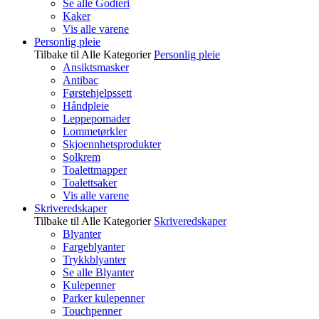
Se alle Godteri
Kaker
Vis alle varene
Personlig pleie
Tilbake til Alle Kategorier
Personlig pleie
Ansiktsmasker
Antibac
Førstehjelpssett
Håndpleie
Leppepomader
Lommetørkler
Skjoennhetsprodukter
Solkrem
Toalettmapper
Toalettsaker
Vis alle varene
Skriveredskaper
Tilbake til Alle Kategorier
Skriveredskaper
Blyanter
Fargeblyanter
Trykkblyanter
Se alle Blyanter
Kulepenner
Parker kulepenner
Touchpenner