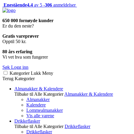
Enestående
4.4
av 5 -
306
anmeldelser
650 000 fornøyde kunder
Er du den neste?
Gratis vareprøver
Opptil 50 kr.
80 års erfaring
Vi vet hva som fungerer
Søk
Logg inn
Kategorier
Lukk
Meny
Terug
Kategorier
Almanakker & Kalendere
Tilbake til Alle Kategorier
Almanakker & Kalendere
Almanakker
Kalendere
Lommealmanakker
Vis alle varene
Drikkeflasker
Tilbake til Alle Kategorier
Drikkeflasker
Drikkeflasker