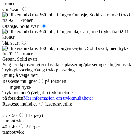
Gul/svart
Oransje, Solid svart
blå, svart
Grønn, Solid svart
Velg trykkplasering(er)
Trykkets plassering/plasseringer:
Ingen trykk
Trykkplasseringer
Velg trykkplassering
(mulig å velge fler)
Raskeste mulighet
på forsiden
Ingen trykk
Trykkmetode(r)
Velg din trykkmetode
på forsiden
Mer informasjon om trykkmuligheter
Raskeste mulighet
lasergravering
25 x 50
1 farge(r)
tampotrykk
40 x 40
2 farger
tampotrykk