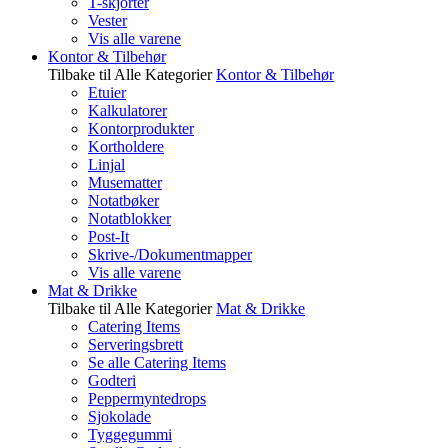
T-skjorter
Vester
Vis alle varene
Kontor & Tilbehør
Tilbake til Alle Kategorier
Kontor & Tilbehør
Etuier
Kalkulatorer
Kontorprodukter
Kortholdere
Linjal
Musematter
Notatbøker
Notatblokker
Post-It
Skrive-/Dokumentmapper
Vis alle varene
Mat & Drikke
Tilbake til Alle Kategorier
Mat & Drikke
Catering Items
Serveringsbrett
Se alle Catering Items
Godteri
Peppermyntedrops
Sjokolade
Tyggegummi