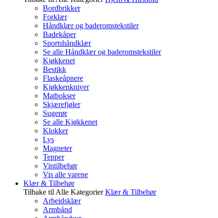
Bordbrikker
Forklær
Håndklær og baderomstekstiler
Badekåper
Sportshåndklær
Se alle Håndklær og baderomstekstiler
Kjøkkenet
Bestikk
Flaskeåpnere
Kjøkkenkniver
Matbokser
Skjærefjøler
Sugerør
Se alle Kjøkkenet
Klokker
Lys
Magneter
Tepper
Vintilbehør
Vis alle varene
Klær & Tilbehør
Tilbake til Alle Kategorier
Klær & Tilbehør
Arbeidsklær
Armbånd