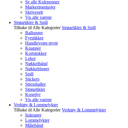
Se alle Kulepenner
Markeringstusjer
Skrivesett
Vis alle varene
Strøartikler & Spill
Tilbake til Alle Kategorier
Strøartikler & Spill
Ballonger
Fyrstikker
Handlevogn mynt
Knapper
Kortstokker
Leker
Nøkkelbånd
Nøkkelringer
Spill
Stickers
Stressballer
Strøartikler
Kosedyr
Vis alle varene
Verktøy & Lommelykter
Tilbake til Alle Kategorier
Verktøy & Lommelykter
Isskraper
Lommelykter
Målebånd