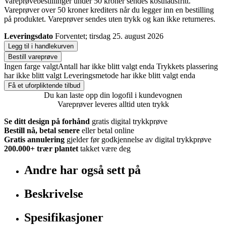
Vareprøvebestillinger under 50 kroner sendes kostnadsfritt.
Vareprøver over 50 kroner krediters når du legger inn en bestilling
på produktet. Vareprøver sendes uten trykk og kan ikke returneres.
Leveringsdato
Forventet; tirsdag 25. august 2026
Legg til i handlekurven
Bestill vareprøve
Ingen farge valgt
Antall har ikke blitt valgt enda
Trykkets plassering
har ikke blitt valgt
Leveringsmetode har ikke blitt valgt enda
Få et uforpliktende tilbud
Du kan laste opp din logofil i kundevognen
Vareprøver leveres alltid uten trykk
Se ditt design på forhånd
gratis digital trykkprøve
Bestill nå, betal senere
eller betal online
Gratis annulering
gjelder før godkjennelse av digital trykkprøve
200.000+
trær plantet
takket være deg
Andre har også sett på
Beskrivelse
Spesifikasjoner