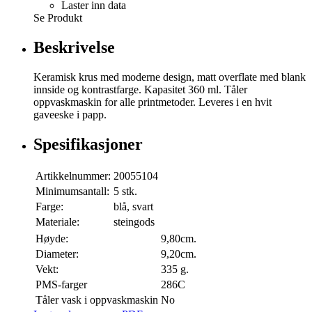
Laster inn data
Se Produkt
Beskrivelse
Keramisk krus med moderne design, matt overflate med blank
innside og kontrastfarge. Kapasitet 360 ml. Tåler
oppvaskmaskin for alle printmetoder. Leveres i en hvit
gaveeske i papp.
Spesifikasjoner
Artikkelnummer:
20055104
Minimumsantall:
5 stk.
Farge:
blå, svart
Materiale:
steingods
Høyde:
9,80cm.
Diameter:
9,20cm.
Vekt:
335 g.
PMS-farger
286C
Tåler vask i oppvaskmaskin
No