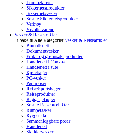
Lommekniver
Sikkerhetsprodukter
Sikkerhetsvester
Se alle Sikkerhetsprodukter
Verktøy
Vis alle varene
Vesker & Reiseartikler
Tilbake til Alle Kategorier
Vesker & Reiseartikler
Bomullsnett
Dokumentvesker
Frukt- og grønnsaksprodukter
Handlenett i Canvas
Handlenett i Jute
Kjølebager
PC-vesker
Papirposer
Reise/Sportsbager
Reiseprodukter
Baggasjelapper
Se alle Reiseprodukter
Rumpetasker
Ryggsekker
Sammenleggbare poser
Handlenett
Skuldervesker