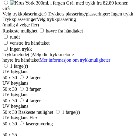
Grå
Velg trykkplasering(er)
Trykkets plassering/plasseringer:
Ingen trykk
Trykkplasseringer
Velg trykkplassering
(mulig å velge fler)
Raskeste mulighet
høyre fra håndtaket
rundt
venstre fra håndtaket
Ingen trykk
Trykkmetode(r)
Velg din trykkmetode
høyre fra håndtaket
Mer informasjon om trykkmuligheter
1 farge(r)
UV høyglans
50 x 30
2 farger
UV høyglans
50 x 30
3 farger
UV høyglans
50 x 30
4 farger
UV høyglans
50 x 30
Raskeste mulighet
1 farge(r)
UV høyglans Flex
50 x 30
lasergravering
50 x 55