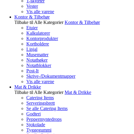
T-skjorter
Vester
Vis alle varene
Kontor & Tilbehør
Tilbake til Alle Kategorier
Kontor & Tilbehør
Etuier
Kalkulatorer
Kontorprodukter
Kortholdere
Linjal
Musematter
Notatbøker
Notatblokker
Post-It
Skrive-/Dokumentmapper
Vis alle varene
Mat & Drikke
Tilbake til Alle Kategorier
Mat & Drikke
Catering Items
Serveringsbrett
Se alle Catering Items
Godteri
Peppermyntedrops
Sjokolade
Tyggegummi