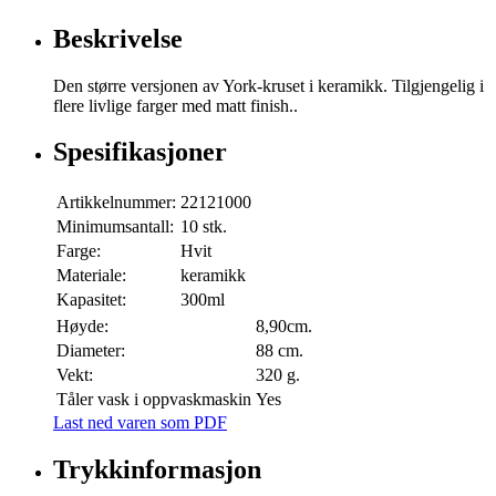
Beskrivelse
Den større versjonen av York-kruset i keramikk. Tilgjengelig i
flere livlige farger med matt finish..
Spesifikasjoner
Artikkelnummer:
22121000
Minimumsantall:
10 stk.
Farge:
Hvit
Materiale:
keramikk
Kapasitet:
300ml
Høyde:
8,90cm.
Diameter:
88 cm.
Vekt:
320 g.
Tåler vask i oppvaskmaskin
Yes
Last ned varen som PDF
Trykkinformasjon