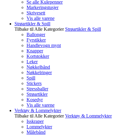
Se alle Kulepenner
Markeringstusjer
Skrivesett
Vis alle varene
Strøartikler & Spill
Tilbake til Alle Kategorier
Strøartikler & Spill
Ballonger
Fyrstikker
Handlevogn mynt
Knapper
Kortstokker
Leker
Nøkkelbånd
Nøkkelringer
Spill
Stickers
Stressballer
Strøartikler
Kosedyr
Vis alle varene
Verktøy & Lommelykter
Tilbake til Alle Kategorier
Verktøy & Lommelykter
Isskraper
Lommelykter
Målebånd