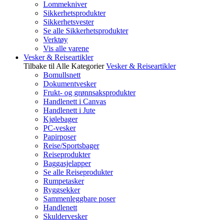
Lommekniver
Sikkerhetsprodukter
Sikkerhetsvester
Se alle Sikkerhetsprodukter
Verktøy
Vis alle varene
Vesker & Reiseartikler
Tilbake til Alle Kategorier
Vesker & Reiseartikler
Bomullsnett
Dokumentvesker
Frukt- og grønnsaksprodukter
Handlenett i Canvas
Handlenett i Jute
Kjølebager
PC-vesker
Papirposer
Reise/Sportsbager
Reiseprodukter
Baggasjelapper
Se alle Reiseprodukter
Rumpetasker
Ryggsekker
Sammenleggbare poser
Handlenett
Skuldervesker