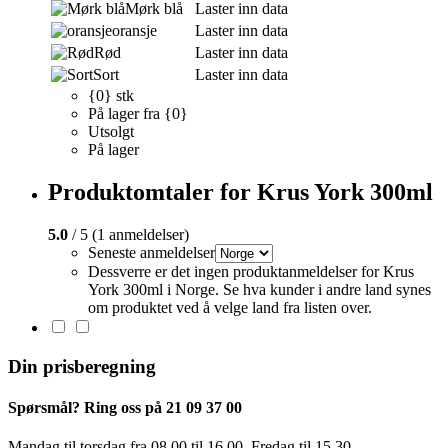
Mørk blå
Laster inn data
oransje
Laster inn data
Rød
Laster inn data
Sort
Laster inn data
{0} stk
På lager fra {0}
Utsolgt
På lager
Produktomtaler for Krus York 300ml
5.0
/ 5 (1 anmeldelser)
Seneste anmeldelser
Dessverre er det ingen produktanmeldelser for Krus
York 300ml i Norge. Se hva kunder i andre land synes
om produktet ved å velge land fra listen over.
Din prisberegning
Spørsmål? Ring oss på 21 09 37 00
Mandag til torsdag ​​fra 08.00 til 16.00. Fredag til 15.30