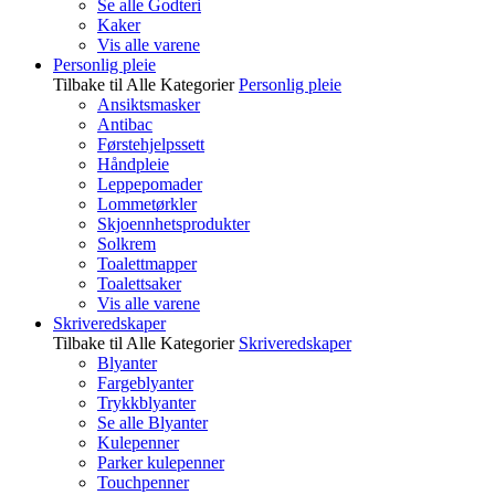
Se alle Godteri
Kaker
Vis alle varene
Personlig pleie
Tilbake til Alle Kategorier
Personlig pleie
Ansiktsmasker
Antibac
Førstehjelpssett
Håndpleie
Leppepomader
Lommetørkler
Skjoennhetsprodukter
Solkrem
Toalettmapper
Toalettsaker
Vis alle varene
Skriveredskaper
Tilbake til Alle Kategorier
Skriveredskaper
Blyanter
Fargeblyanter
Trykkblyanter
Se alle Blyanter
Kulepenner
Parker kulepenner
Touchpenner