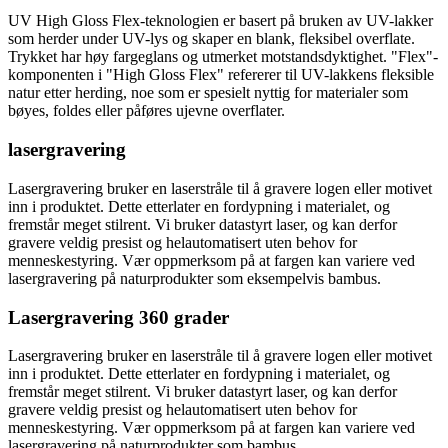
UV High Gloss Flex-teknologien er basert på bruken av UV-lakker
som herder under UV-lys og skaper en blank, fleksibel overflate.
Trykket har høy fargeglans og utmerket motstandsdyktighet. "Flex"-
komponenten i "High Gloss Flex" refererer til UV-lakkens fleksible
natur etter herding, noe som er spesielt nyttig for materialer som
bøyes, foldes eller påføres ujevne overflater.
lasergravering
Lasergravering bruker en laserstråle til å gravere logen eller motivet
inn i produktet. Dette etterlater en fordypning i materialet, og
fremstår meget stilrent. Vi bruker datastyrt laser, og kan derfor
gravere veldig presist og helautomatisert uten behov for
menneskestyring. Vær oppmerksom på at fargen kan variere ved
lasergravering på naturprodukter som eksempelvis bambus.
Lasergravering 360 grader
Lasergravering bruker en laserstråle til å gravere logen eller motivet
inn i produktet. Dette etterlater en fordypning i materialet, og
fremstår meget stilrent. Vi bruker datastyrt laser, og kan derfor
gravere veldig presist og helautomatisert uten behov for
menneskestyring. Vær oppmerksom på at fargen kan variere ved
lasergravering på naturprodukter som bambus.