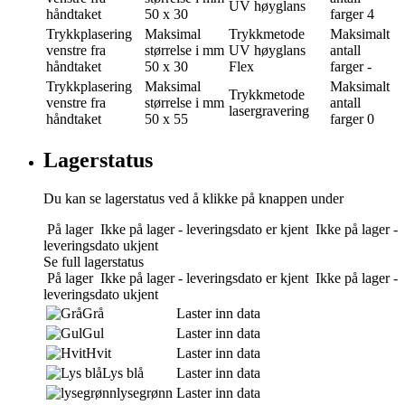
UV høyglans
håndtaket
50 x 30
farger
4
Trykkplasering
Maksimal
Trykkmetode
Maksimalt
venstre fra
størrelse i mm
UV høyglans
antall
håndtaket
50 x 30
Flex
farger
-
Trykkplasering
Maksimal
Maksimalt
Trykkmetode
venstre fra
størrelse i mm
antall
lasergravering
håndtaket
50 x 55
farger
0
Lagerstatus
Du kan se lagerstatus ved å klikke på knappen under
På lager
Ikke på lager - leveringsdato er kjent
Ikke på lager -
leveringsdato ukjent
Se full lagerstatus
På lager
Ikke på lager - leveringsdato er kjent
Ikke på lager -
leveringsdato ukjent
Grå
Laster inn data
Gul
Laster inn data
Hvit
Laster inn data
Lys blå
Laster inn data
lysegrønn
Laster inn data