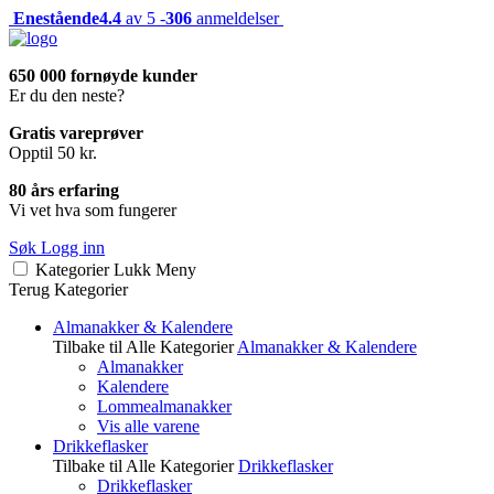
Enestående
4.4
av 5 -
306
anmeldelser
650 000 fornøyde kunder
Er du den neste?
Gratis vareprøver
Opptil 50 kr.
80 års erfaring
Vi vet hva som fungerer
Søk
Logg inn
Kategorier
Lukk
Meny
Terug
Kategorier
Almanakker & Kalendere
Tilbake til Alle Kategorier
Almanakker & Kalendere
Almanakker
Kalendere
Lommealmanakker
Vis alle varene
Drikkeflasker
Tilbake til Alle Kategorier
Drikkeflasker
Drikkeflasker