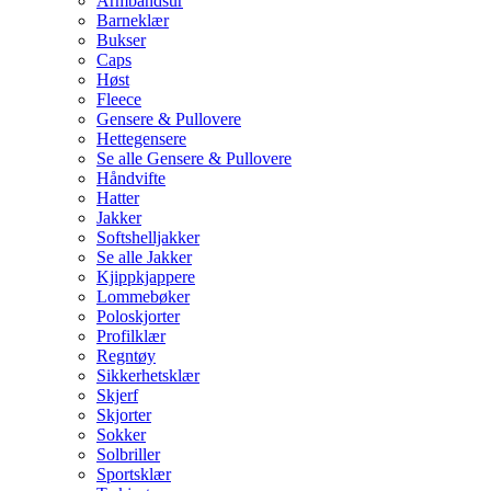
Armbåndsur
Barneklær
Bukser
Caps
Høst
Fleece
Gensere & Pullovere
Hettegensere
Se alle Gensere & Pullovere
Håndvifte
Hatter
Jakker
Softshelljakker
Se alle Jakker
Kjippkjappere
Lommebøker
Poloskjorter
Profilklær
Regntøy
Sikkerhetsklær
Skjerf
Skjorter
Sokker
Solbriller
Sportsklær