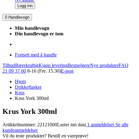
Logg inn
0
Handlevogn
Min handlevogn
Din handlevogn er tom
Fortsett med å handle
Tilbud
Bærekraftig
Kjapp levering
Bestselgere
Nye produkter
FAQ
21 09 37 00
8-16 (Fre. 15.30)
E-post
Hjem
Drikkeflasker
Krus
Krus York 300ml
Krus York 300ml
Artikkelnummer: 22121000
Laster inn data
1 anmeldelser
Se alle
kundeanmeldelser
Vil du teste produktet? Bestill en vareprøve!