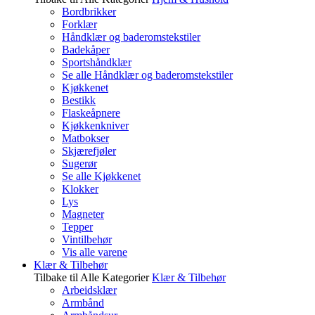
Bordbrikker
Forklær
Håndklær og baderomstekstiler
Badekåper
Sportshåndklær
Se alle Håndklær og baderomstekstiler
Kjøkkenet
Bestikk
Flaskeåpnere
Kjøkkenkniver
Matbokser
Skjærefjøler
Sugerør
Se alle Kjøkkenet
Klokker
Lys
Magneter
Tepper
Vintilbehør
Vis alle varene
Klær & Tilbehør
Tilbake til Alle Kategorier
Klær & Tilbehør
Arbeidsklær
Armbånd