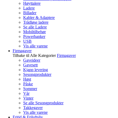
Høyttalere
Ladere
Billader
Kabler & Adaptere
Trådløse ladere
Se alle Ladere
Mobiltilbehør
Powerbanker
USB
Vis alle varene
Firmagaver
Tilbake til Alle Kategorier
Firmagaver
Gaveideer
Gavesett
Kjapp levering
Sesongprodukter
Høst
Påske
Sommer
Vår
Vinter
Se alle Sesongprodukter
Takkegaver
Vis alle varene
Fritid & Friluftsliv