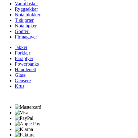
Vannflasker
Ryggsekker
Notatblokker
T-skjorter
Notatbøker
Godteri
Firmagaver
Jakker
Forklær
Paraplyer
Powerbanks
Handlenett
Glass
Gensere
Krus