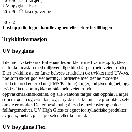
50 x 30
1 farge(r)
UV høyglans Flex
50 x 30
lasergravering
50 x 55
Last opp din logo i handlevognen eller etter bestillingen.
Trykkinformasjon
UV høyglans
I denne trykketeknik forbehandles artiklene med varme og trykkes i
en lukket maskin med miljøvennlige blekkfarger (hele veien rundt).
Etter trykking av en farge belyses artikkelen og trykket med UV-lys,
noe som sikrer god vedhefting. Fordelene med denne moderne
trykketeknikken er klare (PMS/Pantone) farger, miljøvennlighet, høy
trykkvalitet, stort trykkeområde hele veien rundt,
oppvaskmaskinsikkerhet, og alle Pantone-farger kan oppnås. Farger
som magenta og cyan kan også trykkes på keramiske produkter, selv
om de er mørke. Det er også mulig å trykke med raster og enkle
fullfargemotiver. UV High Gloss er egnet for sylindriske produkter
av glass, metall, plast, porselen eller keramikk.
UV høyglans Flex