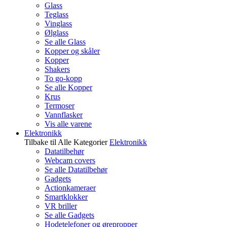
Glass
Teglass
Vinglass
Ølglass
Se alle Glass
Kopper og skåler
Kopper
Shakers
To go-kopp
Se alle Kopper
Krus
Termoser
Vannflasker
Vis alle varene
Elektronikk
Tilbake til Alle Kategorier
Elektronikk
Datatilbehør
Webcam covers
Se alle Datatilbehør
Gadgets
Actionkameraer
Smartklokker
VR briller
Se alle Gadgets
Hodetelefoner og ørepropper