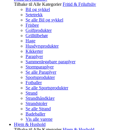
Tilbake til Alle Kategorier
Fritid & Friluftsliv
Bil og sykkel
Setetrekk
Se alle Bil og sykkel
Frisbee
Golfprodukter
Grilltilbehør
Hage
Husdyrsprodukter
Kikkerter
Paraplyer
Sammenleggbare paraplyer
Stormparaplyer
Se alle Paraplyer
Sportsprodukter
Fotballer
Se alle Sportsprodukter
Strand
Strandhåndklær
Strandstoler
Se alle Strand
Badeballer
Vis alle varene
Hjem & Hushold
Tilbake til Alle Kategorier
Hjem & Hushold