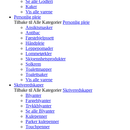
Se alle Godteri
Kaker
Vis alle varene
Personlig pleie
Tilbake til Alle Kategorier
Personlig pleie
Ansiktsmasker
Antibac
Førstehjelpssett
Håndpleie
Leppepomader
Lommetørkler
Skjoennhetsprodukter
Solkrem
Toalettmapper
Toalettsaker
Vis alle varene
Skriveredskaper
Tilbake til Alle Kategorier
Skriveredskaper
Blyanter
Fargeblyanter
Trykkblyanter
Se alle Blyanter
Kulepenner
Parker kulepenner
Touchpenner