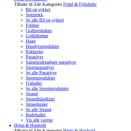
Tilbake til Alle Kategorier
Fritid & Friluftsliv
Bil og sykkel
Setetrekk
Se alle Bil og sykkel
Frisbee
Golfprodukter
Grilltilbehør
Hage
Husdyrsprodukter
Kikkerter
Paraplyer
Sammenleggbare paraplyer
Stormparaplyer
Se alle Paraplyer
Sportsprodukter
Fotballer
Se alle Sportsprodukter
Strand
Strandhåndklær
Strandstoler
Se alle Strand
Badeballer
Vis alle varene
Hjem & Hushold
Tilbake til Alle Kategorier
Hjem & Hushold