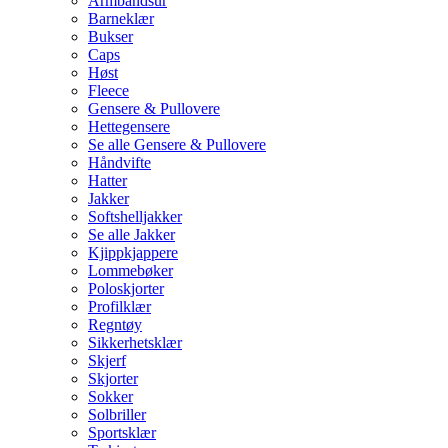
Armbåndsur
Barneklær
Bukser
Caps
Høst
Fleece
Gensere & Pullovere
Hettegensere
Se alle Gensere & Pullovere
Håndvifte
Hatter
Jakker
Softshelljakker
Se alle Jakker
Kjippkjappere
Lommebøker
Poloskjorter
Profilklær
Regntøy
Sikkerhetsklær
Skjerf
Skjorter
Sokker
Solbriller
Sportsklær