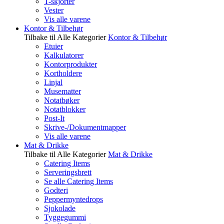
T-skjorter
Vester
Vis alle varene
Kontor & Tilbehør
Tilbake til Alle Kategorier
Kontor & Tilbehør
Etuier
Kalkulatorer
Kontorprodukter
Kortholdere
Linjal
Musematter
Notatbøker
Notatblokker
Post-It
Skrive-/Dokumentmapper
Vis alle varene
Mat & Drikke
Tilbake til Alle Kategorier
Mat & Drikke
Catering Items
Serveringsbrett
Se alle Catering Items
Godteri
Peppermyntedrops
Sjokolade
Tyggegummi