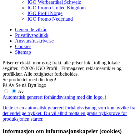
IGO Werbeartikel Schweiz
IGO Promo United Kingdom
IGO Profil Norge
IGO Promo Nederland
Generelle vilkår
Privatlivspolitikk
Ansvarsfraskrivelse
Cookies
Sitemap
Priser er ekskl. moms og frakt, alle priser inkl. toll og lokale
avgifter. ©2026 IGO Profil - Firmagaver, reklameartikler og
profilklær. Alle rettigheter forbeholdes.
Se produktet med din logo!
På
Av
Se nå
Bytt logo
Av
Automatisk generert forhåndsvisning med din logo.
i
Dette er en automatisk generert forhåndsvisning som kan avvike fra
det endelige trykket. Du vil alltid motta en gratis trykkprøve før
produksjonen starter.
Informasjon om informasjonskapsler (cookies)