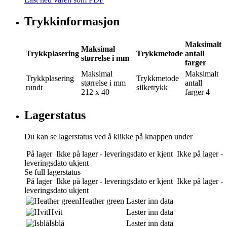
Trykkinformasjon
Maksimalt
Maksimal
Trykkplasering
Trykkmetode
antall
størrelse i mm
farger
Maksimal
Maksimalt
Trykkplasering
Trykkmetode
størrelse i mm
antall
rundt
silketrykk
212 x 40
farger
4
Lagerstatus
Du kan se lagerstatus ved å klikke på knappen under
På lager
Ikke på lager - leveringsdato er kjent
Ikke på lager -
leveringsdato ukjent
Se full lagerstatus
På lager
Ikke på lager - leveringsdato er kjent
Ikke på lager -
leveringsdato ukjent
Heather green
Laster inn data
Hvit
Laster inn data
Isblå
Laster inn data