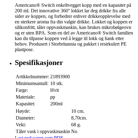
Americano® Switch enkeltvegget kopp med en kapasitet på
200 ml. Det innovative 360° lokket lar deg drikke fra alle
sider av koppen, og forbedrer enhver drikkeopplevelse med
en sterkere aroma fra din valgte drikke. Lokket og koppen er
silikonfritt, tåler oppvaskmaskin, kan brukes mikrobølgeovn
og er uten BPA. Som en del av Americano® Switch familien
kan du tilpasse koppen ved å legge til lokk og hank etter
behov. Produsert i Storbritannia og pakket i resirkulert PE
plastpose.
Spesifikasjoner
Artikkelnummer:
21893900
Minimumsantall:
10 stk.
Farge:
Hvit
Materiale:
pp
Kapasitet:
200ml
Høyde:
10 cm.
Diameter:
8,70cm.
Vekt:
68 g.
Tåler vask i oppvaskmaskin
No
Last ned varen som PDF