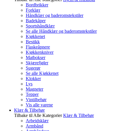
Bordbrikker
Forklær
Håndklær og baderomstekstiler
Badekåper
Sportshåndklær
Se alle Håndklær og baderomstekstiler
Kjøkkenet
Bestikk
Flaskeåpnere
Kjøkkenkniver
Matbokser
Skjærefjøler
Sugerør
Se alle Kjøkkenet
Klokker
Lys
Magneter
Tepper
Vintilbehør
Vis alle varene
Klær & Tilbehør
Tilbake til Alle Kategorier
Klær & Tilbehør
Arbeidsklær
Armbånd