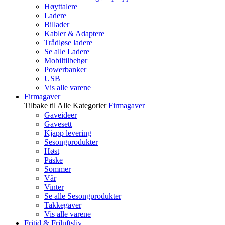
Høyttalere
Ladere
Billader
Kabler & Adaptere
Trådløse ladere
Se alle Ladere
Mobiltilbehør
Powerbanker
USB
Vis alle varene
Firmagaver
Tilbake til Alle Kategorier
Firmagaver
Gaveideer
Gavesett
Kjapp levering
Sesongprodukter
Høst
Påske
Sommer
Vår
Vinter
Se alle Sesongprodukter
Takkegaver
Vis alle varene
Fritid & Friluftsliv