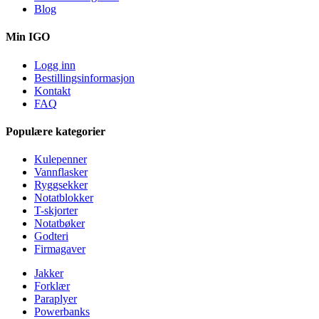
Blog
Min IGO
Logg inn
Bestillingsinformasjon
Kontakt
FAQ
Populære kategorier
Kulepenner
Vannflasker
Ryggsekker
Notatblokker
T-skjorter
Notatbøker
Godteri
Firmagaver
Jakker
Forklær
Paraplyer
Powerbanks