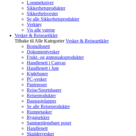
Lommekniver
Sikkerhetsprodukter
Sikkerhetsvester
Se alle Sikkerhetsprodukter
Verktøy
Vis alle varene
Vesker & Reiseartikler
Tilbake til Alle Kategorier
Vesker & Reiseartikler
Bomullsnett
Dokumentvesker
Frukt- og grønnsaksprodukter
Handlenett i Canvas
Handlenett i Jute
Kjølebager
PC-vesker
Papirposer
Reise/Sportsbager
Reiseprodukter
Baggasjelapper
Se alle Reiseprodukter
Rumpetasker
Ryggsekker
Sammenleggbare poser
Handlenett
Skuldervesker