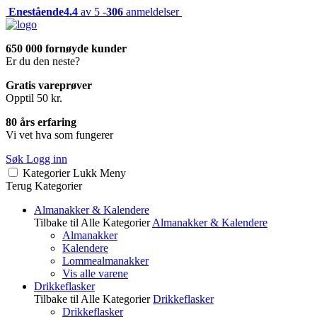
Enestående
4.4
av 5 -
306
anmeldelser
650 000 fornøyde kunder
Er du den neste?
Gratis vareprøver
Opptil 50 kr.
80 års erfaring
Vi vet hva som fungerer
Søk
Logg inn
Kategorier
Lukk
Meny
Terug
Kategorier
Almanakker & Kalendere
Tilbake til Alle Kategorier
Almanakker & Kalendere
Almanakker
Kalendere
Lommealmanakker
Vis alle varene
Drikkeflasker
Tilbake til Alle Kategorier
Drikkeflasker
Drikkeflasker