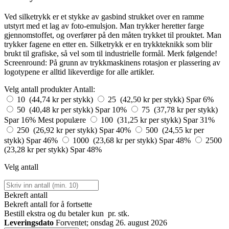
Ved silketrykk er et stykke av gasbind strukket over en ramme
utstyrt med et lag av foto-emulsjon. Man trykker heretter farge
gjennomstoffet, og overfører på den måten trykket til prouktet. Man
trykker fagene en etter en. Silketrykk er en trykkteknikk som blir
brukt til grafiske, så vel som til industrielle formål. Merk følgende!
Screenround: På grunn av trykkmaskinens rotasjon er plassering av
logotypene er alltid likeverdige for alle artikler.
Velg antall produkter
Antall:
10 (44,74 kr per stykk)
25 (42,50 kr per stykk)
Spar 6%
50 (40,48 kr per stykk)
Spar 10%
75 (37,78 kr per stykk)
Spar 16%
Mest populære
100 (31,25 kr per stykk)
Spar 31%
250 (26,92 kr per stykk)
Spar 40%
500 (24,55 kr per
stykk)
Spar 46%
1000 (23,68 kr per stykk)
Spar 48%
2500
(23,28 kr per stykk)
Spar 48%
Velg antall
Bekreft antall
Bekreft antall for å fortsette
Bestill
ekstra og du betaler kun
pr. stk.
Leveringsdato
Forventet; onsdag 26. august 2026