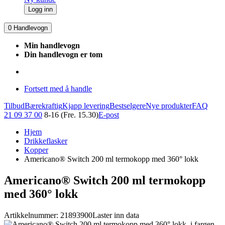
Logg inn
0
Handlevogn
Min handlevogn
Din handlevogn er tom
Fortsett med å handle
Tilbud
Bærekraftig
Kjapp levering
Bestselgere
Nye produkter
FAQ
21 09 37 00
8-16 (Fre. 15.30)
E-post
Hjem
Drikkeflasker
Kopper
Americano® Switch 200 ml termokopp med 360° lokk
Americano® Switch 200 ml termokopp
med 360° lokk
Artikkelnummer: 21893900
Laster inn data