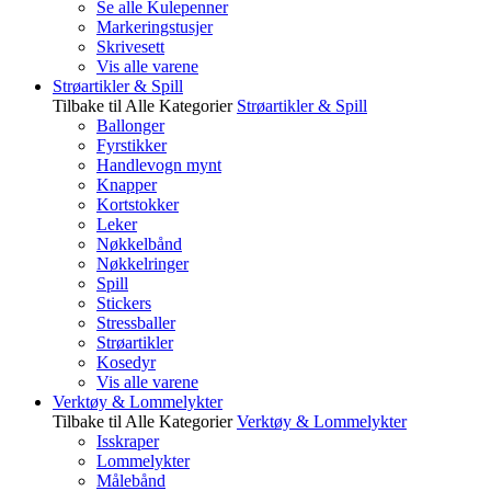
Se alle Kulepenner
Markeringstusjer
Skrivesett
Vis alle varene
Strøartikler & Spill
Tilbake til Alle Kategorier
Strøartikler & Spill
Ballonger
Fyrstikker
Handlevogn mynt
Knapper
Kortstokker
Leker
Nøkkelbånd
Nøkkelringer
Spill
Stickers
Stressballer
Strøartikler
Kosedyr
Vis alle varene
Verktøy & Lommelykter
Tilbake til Alle Kategorier
Verktøy & Lommelykter
Isskraper
Lommelykter
Målebånd