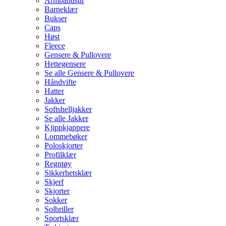
Armbåndsur
Barneklær
Bukser
Caps
Høst
Fleece
Gensere & Pullovere
Hettegensere
Se alle Gensere & Pullovere
Håndvifte
Hatter
Jakker
Softshelljakker
Se alle Jakker
Kjippkjappere
Lommebøker
Poloskjorter
Profilklær
Regntøy
Sikkerhetsklær
Skjerf
Skjorter
Sokker
Solbriller
Sportsklær