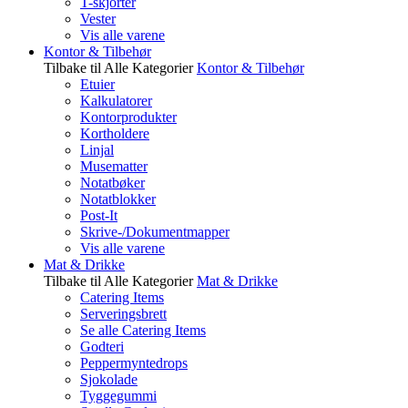
T-skjorter
Vester
Vis alle varene
Kontor & Tilbehør
Tilbake til Alle Kategorier
Kontor & Tilbehør
Etuier
Kalkulatorer
Kontorprodukter
Kortholdere
Linjal
Musematter
Notatbøker
Notatblokker
Post-It
Skrive-/Dokumentmapper
Vis alle varene
Mat & Drikke
Tilbake til Alle Kategorier
Mat & Drikke
Catering Items
Serveringsbrett
Se alle Catering Items
Godteri
Peppermyntedrops
Sjokolade
Tyggegummi