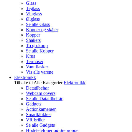
Glass
Teglass
Vinglass
Ølglass
Se alle Glass
Kopper og skåler
Kopper
Shakers
To go-kopp
Se alle Kopper
Krus
Termoser
Vannflasker
Vis alle varene
Elektronikk
Tilbake til Alle Kategorier
Elektronikk
Datatilbehør
Webcam covers
Se alle Datatilbehør
Gadgets
Actionkameraer
Smartklokker
VR briller
Se alle Gadgets
Hodetelefoner og ørepropper