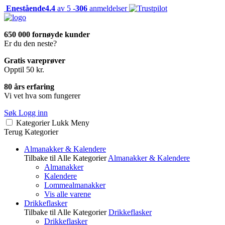
Enestående
4.4
av 5 -
306
anmeldelser
650 000 fornøyde kunder
Er du den neste?
Gratis vareprøver
Opptil 50 kr.
80 års erfaring
Vi vet hva som fungerer
Søk
Logg inn
Kategorier
Lukk
Meny
Terug
Kategorier
Almanakker & Kalendere
Tilbake til Alle Kategorier
Almanakker & Kalendere
Almanakker
Kalendere
Lommealmanakker
Vis alle varene
Drikkeflasker
Tilbake til Alle Kategorier
Drikkeflasker
Drikkeflasker