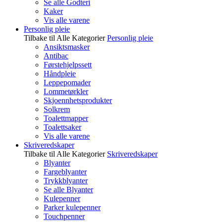
Se alle Godteri
Kaker
Vis alle varene
Personlig pleie
Tilbake til Alle Kategorier
Personlig pleie
Ansiktsmasker
Antibac
Førstehjelpssett
Håndpleie
Leppepomader
Lommetørkler
Skjoennhetsprodukter
Solkrem
Toalettmapper
Toalettsaker
Vis alle varene
Skriveredskaper
Tilbake til Alle Kategorier
Skriveredskaper
Blyanter
Fargeblyanter
Trykkblyanter
Se alle Blyanter
Kulepenner
Parker kulepenner
Touchpenner