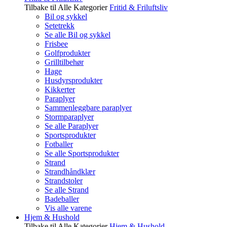
Tilbake til Alle Kategorier
Fritid & Friluftsliv
Bil og sykkel
Setetrekk
Se alle Bil og sykkel
Frisbee
Golfprodukter
Grilltilbehør
Hage
Husdyrsprodukter
Kikkerter
Paraplyer
Sammenleggbare paraplyer
Stormparaplyer
Se alle Paraplyer
Sportsprodukter
Fotballer
Se alle Sportsprodukter
Strand
Strandhåndklær
Strandstoler
Se alle Strand
Badeballer
Vis alle varene
Hjem & Hushold
Tilbake til Alle Kategorier
Hjem & Hushold