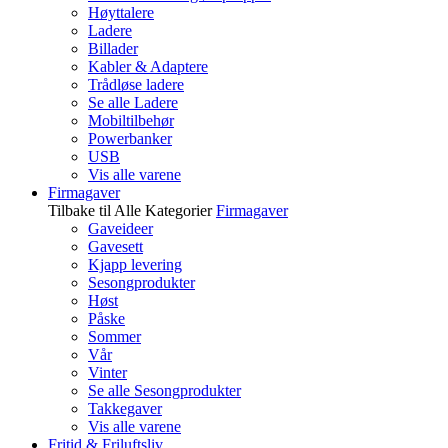
Høyttalere
Ladere
Billader
Kabler & Adaptere
Trådløse ladere
Se alle Ladere
Mobiltilbehør
Powerbanker
USB
Vis alle varene
Firmagaver
Tilbake til Alle Kategorier
Firmagaver
Gaveideer
Gavesett
Kjapp levering
Sesongprodukter
Høst
Påske
Sommer
Vår
Vinter
Se alle Sesongprodukter
Takkegaver
Vis alle varene
Fritid & Friluftsliv