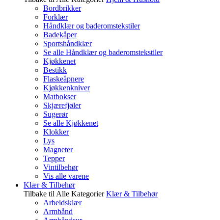
Bordbrikker
Forklær
Håndklær og baderomstekstiler
Badekåper
Sportshåndklær
Se alle Håndklær og baderomstekstiler
Kjøkkenet
Bestikk
Flaskeåpnere
Kjøkkenkniver
Matbokser
Skjærefjøler
Sugerør
Se alle Kjøkkenet
Klokker
Lys
Magneter
Tepper
Vintilbehør
Vis alle varene
Klær & Tilbehør
Tilbake til Alle Kategorier
Klær & Tilbehør
Arbeidsklær
Armbånd