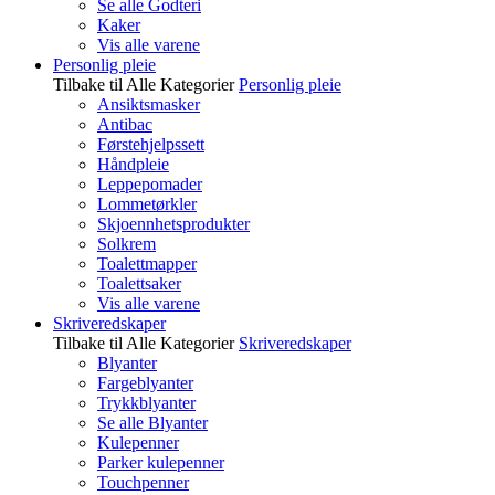
Se alle Godteri
Kaker
Vis alle varene
Personlig pleie
Tilbake til Alle Kategorier
Personlig pleie
Ansiktsmasker
Antibac
Førstehjelpssett
Håndpleie
Leppepomader
Lommetørkler
Skjoennhetsprodukter
Solkrem
Toalettmapper
Toalettsaker
Vis alle varene
Skriveredskaper
Tilbake til Alle Kategorier
Skriveredskaper
Blyanter
Fargeblyanter
Trykkblyanter
Se alle Blyanter
Kulepenner
Parker kulepenner
Touchpenner