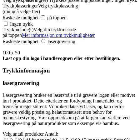
Velg trykkplasering(er)
Trykkets plassering/plasseringer:
Ingen trykk
Trykkplasseringer
Velg trykkplassering
(mulig å velge fler)
Raskeste mulighet
på toppen
Ingen trykk
Trykkmetode(r)
Velg din trykkmetode
på toppen
Mer informasjon om trykkmuligheter
Raskeste mulighet
lasergravering
100 x 50
Last opp din logo i handlevognen eller etter bestillingen.
Trykkinformasjon
lasergravering
Lasergravering bruker en laserstråle til å gravere logen eller motivet
inn i produktet. Dette etterlater en fordypning i materialet, og
fremstår meget stilrent. Vi bruker datastyrt laser, og kan derfor
gravere veldig presist og helautomatisert uten behov for
menneskestyring. Vær oppmerksom på at fargen kan variere ved
lasergravering på naturprodukter som eksempelvis bambus.
Velg antall produkter
Antall: