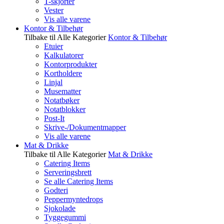
T-skjorter
Vester
Vis alle varene
Kontor & Tilbehør
Tilbake til Alle Kategorier
Kontor & Tilbehør
Etuier
Kalkulatorer
Kontorprodukter
Kortholdere
Linjal
Musematter
Notatbøker
Notatblokker
Post-It
Skrive-/Dokumentmapper
Vis alle varene
Mat & Drikke
Tilbake til Alle Kategorier
Mat & Drikke
Catering Items
Serveringsbrett
Se alle Catering Items
Godteri
Peppermyntedrops
Sjokolade
Tyggegummi