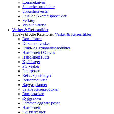
Lommekniver
Sikkerhetsprodukter
Sikkerhetsvester
Se alle Sikkerhetsprodukter
Verktøy
Vis alle varene
Vesker & Reiseartikler
Tilbake til Alle Kategorier
Vesker & Reiseartikler
Bomullsnett
Dokumentvesker
Frukt- og grønnsaksprodukter
Handlenett i Canvas
Handlenett i Jute
Kjølebager
PC-vesker
Papirposer
Reise/Sportsbager
Reiseprodukter
Baggasjelapper
Se alle Reiseprodukter
Rumpetasker
Ryggsekker
Sammenleggbare poser
Handlenett
Skuldervesker