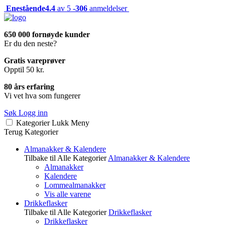
Enestående
4.4
av 5 -
306
anmeldelser
650 000 fornøyde kunder
Er du den neste?
Gratis vareprøver
Opptil 50 kr.
80 års erfaring
Vi vet hva som fungerer
Søk
Logg inn
Kategorier
Lukk
Meny
Terug
Kategorier
Almanakker & Kalendere
Tilbake til Alle Kategorier
Almanakker & Kalendere
Almanakker
Kalendere
Lommealmanakker
Vis alle varene
Drikkeflasker
Tilbake til Alle Kategorier
Drikkeflasker
Drikkeflasker