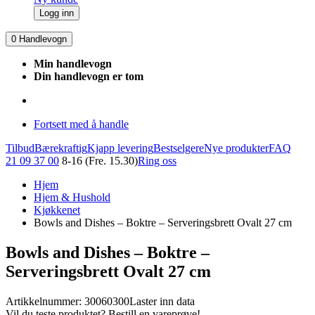
Logg inn
0
Handlevogn
Min handlevogn
Din handlevogn er tom
Fortsett med å handle
Tilbud
Bærekraftig
Kjapp levering
Bestselgere
Nye produkter
FAQ
21 09 37 00
8-16 (Fre. 15.30)
Ring oss
Hjem
Hjem & Hushold
Kjøkkenet
Bowls and Dishes – Boktre – Serveringsbrett Ovalt 27 cm
Bowls and Dishes – Boktre –
Serveringsbrett Ovalt 27 cm
Artikkelnummer: 30060300
Laster inn data
Vil du teste produktet? Bestill en vareprøve!