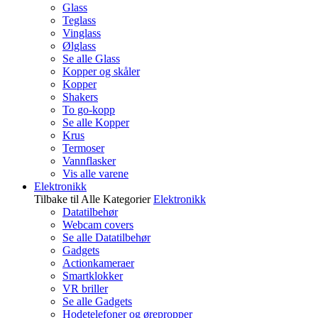
Glass
Teglass
Vinglass
Ølglass
Se alle Glass
Kopper og skåler
Kopper
Shakers
To go-kopp
Se alle Kopper
Krus
Termoser
Vannflasker
Vis alle varene
Elektronikk
Tilbake til Alle Kategorier
Elektronikk
Datatilbehør
Webcam covers
Se alle Datatilbehør
Gadgets
Actionkameraer
Smartklokker
VR briller
Se alle Gadgets
Hodetelefoner og ørepropper