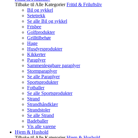
Tilbake til Alle Kategorier
Fritid & Friluftsliv
Bil og sykkel
Setetrekk
Se alle Bil og sykkel
Frisbee
Golfprodukter
Grilltilbehør
Hage
Husdyrsprodukter
Kikkerter
Paraplyer
Sammenleggbare paraplyer
Stormparaplyer
Se alle Paraplyer
Sportsprodukter
Fotballer
Se alle Sportsprodukter
Strand
Strandhåndklær
Strandstoler
Se alle Strand
Badeballer
Vis alle varene
Hjem & Hushold
Tilbake til Alle Kategorier
Hjem & Hushold