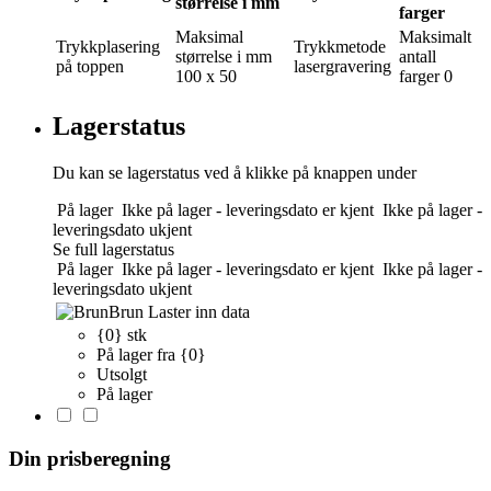
størrelse i mm
farger
Maksimal
Maksimalt
Trykkplasering
Trykkmetode
størrelse i mm
antall
på toppen
lasergravering
100 x 50
farger
0
Lagerstatus
Du kan se lagerstatus ved å klikke på knappen under
På lager
Ikke på lager - leveringsdato er kjent
Ikke på lager -
leveringsdato ukjent
Se full lagerstatus
På lager
Ikke på lager - leveringsdato er kjent
Ikke på lager -
leveringsdato ukjent
Brun
Laster inn data
{0} stk
På lager fra {0}
Utsolgt
På lager
Din prisberegning