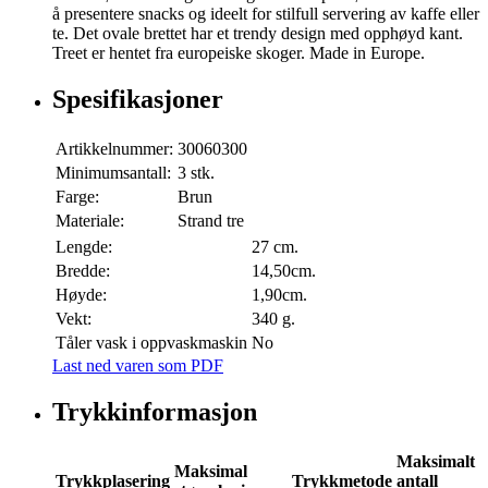
å presentere snacks og ideelt for stilfull servering av kaffe eller
te. Det ovale brettet har et trendy design med opphøyd kant.
Treet er hentet fra europeiske skoger. Made in Europe.
Spesifikasjoner
Artikkelnummer:
30060300
Minimumsantall:
3 stk.
Farge:
Brun
Materiale:
Strand tre
Lengde:
27 cm.
Bredde:
14,50cm.
Høyde:
1,90cm.
Vekt:
340 g.
Tåler vask i oppvaskmaskin
No
Last ned varen som PDF
Trykkinformasjon
Maksimalt
Maksimal
Trykkplasering
Trykkmetode
antall