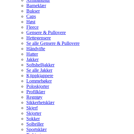
Armbåndsur
Barneklær
Bukser
Caps
Høst
Fleece
Gensere & Pullovere
Hettegensere
Se alle Gensere & Pullovere
Håndvifte
Hatter
Jakker
Softshelljakker
Se alle Jakker
Kjippkjappere
Lommebøker
Poloskjorter
Profilklær
Regntøy
Sikkerhetsklær
Skjerf
Skjorter
Sokker
Solbriller
Sportsklær