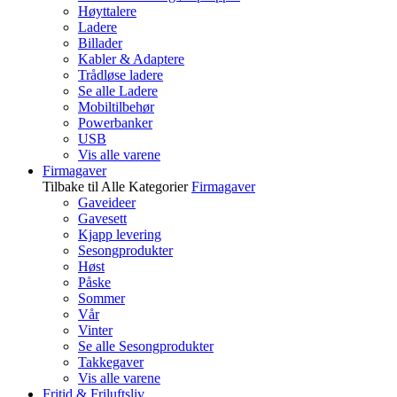
Høyttalere
Ladere
Billader
Kabler & Adaptere
Trådløse ladere
Se alle Ladere
Mobiltilbehør
Powerbanker
USB
Vis alle varene
Firmagaver
Tilbake til Alle Kategorier
Firmagaver
Gaveideer
Gavesett
Kjapp levering
Sesongprodukter
Høst
Påske
Sommer
Vår
Vinter
Se alle Sesongprodukter
Takkegaver
Vis alle varene
Fritid & Friluftsliv