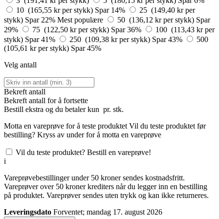
3 (191,41 kr per stykk)
5 (180,15 kr per stykk)
Spar 6%
10 (165,55 kr per stykk)
Spar 14%
25 (149,40 kr per
stykk)
Spar 22%
Mest populære
50 (136,12 kr per stykk)
Spar
29%
75 (122,50 kr per stykk)
Spar 36%
100 (113,43 kr per
stykk)
Spar 41%
250 (109,38 kr per stykk)
Spar 43%
500
(105,61 kr per stykk)
Spar 45%
Velg antall
Bekreft antall
Bekreft antall for å fortsette
Bestill
ekstra og du betaler kun
pr. stk.
Motta en vareprøve for å teste produktet
Vil du teste produktet før
bestilling? Kryss av under for å motta en vareprøve
Vil du teste produktet? Bestill en vareprøve!
i
Vareprøvebestillinger under 50 kroner sendes kostnadsfritt.
Vareprøver over 50 kroner krediters når du legger inn en bestilling
på produktet. Vareprøver sendes uten trykk og kan ikke returneres.
Leveringsdato
Forventet; mandag 17. august 2026