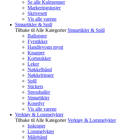
Se alle Kulepenner
Markeringstusjer
Skrivesett
Vis alle varene
Strøartikler & Spill
Tilbake til Alle Kategorier
Strøartikler & Spill
Ballonger
Fyrstikker
Handlevogn mynt
Knapper
Kortstokker
Leker
Nøkkelbånd
Nøkkelringer
Spill
Stickers
Stressballer
Strøartikler
Kosedyr
Vis alle varene
Verktøy & Lommelykter
Tilbake til Alle Kategorier
Verktøy & Lommelykter
Isskraper
Lommelykter
Målebånd