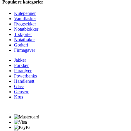
Populære kategorier
Kulepenner
Vannflasker
Ryggsekker
Notatblokker
T-skjorter
Notatbøker
Godteri
Firmagaver
Jakker
Forklær
Paraplyer
Powerbanks
Handlenett
Glass
Gensere
Krus