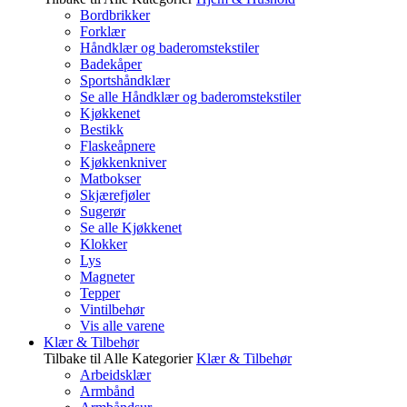
Bordbrikker
Forklær
Håndklær og baderomstekstiler
Badekåper
Sportshåndklær
Se alle Håndklær og baderomstekstiler
Kjøkkenet
Bestikk
Flaskeåpnere
Kjøkkenkniver
Matbokser
Skjærefjøler
Sugerør
Se alle Kjøkkenet
Klokker
Lys
Magneter
Tepper
Vintilbehør
Vis alle varene
Klær & Tilbehør
Tilbake til Alle Kategorier
Klær & Tilbehør
Arbeidsklær
Armbånd